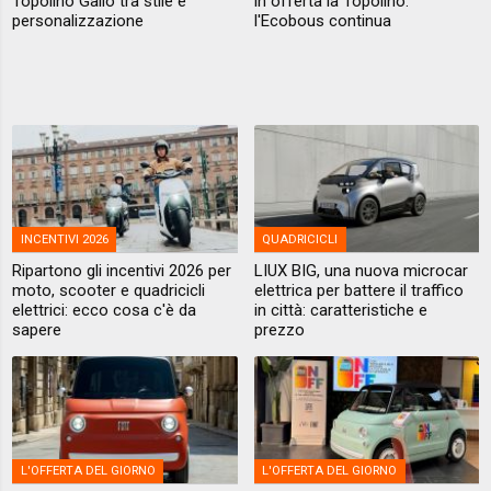
Topolino Gallo tra stile e
in offerta la Topolino:
personalizzazione
l'Ecobous continua
INCENTIVI 2026
QUADRICICLI
Ripartono gli incentivi 2026 per
LIUX BIG, una nuova microcar
moto, scooter e quadricicli
elettrica per battere il traffico
elettrici: ecco cosa c'è da
in città: caratteristiche e
sapere
prezzo
L'OFFERTA DEL GIORNO
L'OFFERTA DEL GIORNO