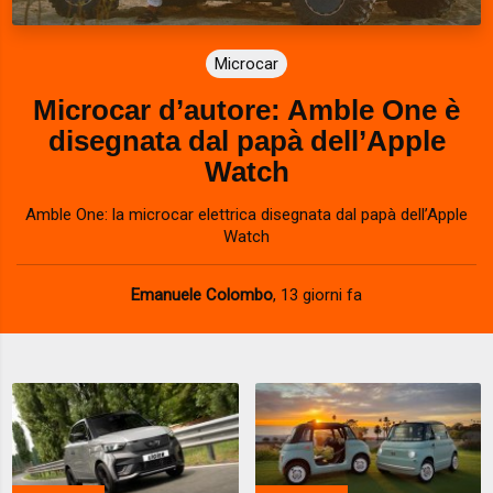
Microcar
Microcar d’autore: Amble One è
disegnata dal papà dell’Apple
Watch
Amble One: la microcar elettrica disegnata dal papà dell’Apple
Watch
Emanuele Colombo
,
13 giorni fa