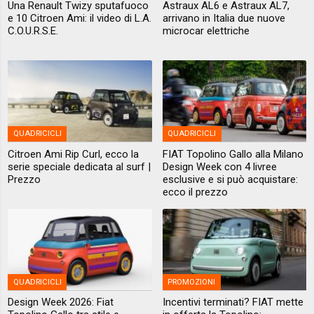
Una Renault Twizy sputafuoco
Astraux AL6 e Astraux AL7,
e 10 Citroen Ami: il video di L.A.
arrivano in Italia due nuove
C.O.U.R.S.E.
microcar elettriche
QUADRICICLI
QUADRICICLI
Citroen Ami Rip Curl, ecco la
FIAT Topolino Gallo alla Milano
serie speciale dedicata al surf |
Design Week con 4 livree
Prezzo
esclusive e si può acquistare:
ecco il prezzo
QUADRICICLI
PROMOZIONI
Design Week 2026: Fiat
Incentivi terminati? FIAT mette