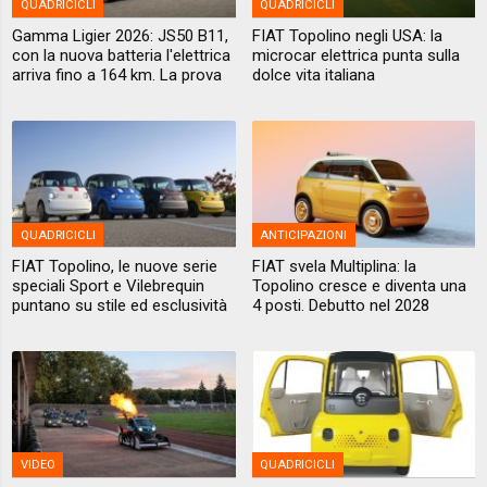
QUADRICICLI
QUADRICICLI
Gamma Ligier 2026: JS50 B11,
FIAT Topolino negli USA: la
con la nuova batteria l'elettrica
microcar elettrica punta sulla
arriva fino a 164 km. La prova
dolce vita italiana
QUADRICICLI
ANTICIPAZIONI
FIAT Topolino, le nuove serie
FIAT svela Multiplina: la
speciali Sport e Vilebrequin
Topolino cresce e diventa una
puntano su stile ed esclusività
4 posti. Debutto nel 2028
VIDEO
QUADRICICLI