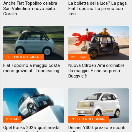
Anche Fiat Topolino celebra
La bolletta della luce? La paga
San Valentino: nuovo abito
Fiat Topolino. La promo con
Corallo
Iren
L'OFFERTA DEL GIORNO
MICROCAR
Fiat Topolino a maggio costa
Nuova Citroen Ami ordinabile
meno grazie al... Topoleasing
da maggio. E che sorpresa:
Buggy c'è
MINICAR
L'OFFERTA DEL GIORNO
Opel Rocks 2025, quali novità
Desner Y300, prezzo e sconti