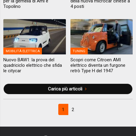
per la gemella di Ami e
della nuova microcar cinese a
Topolino
4 posti
MOBILITÀ ELETTRICA
TUNING
Nuovo BAW1: la prova del
Scopri come Citroen AMI
quadriciclo elettrico che sfida
elettrico diventa un furgone
le citycar
retrò Type H del 1947
Carica più articoli
1
2