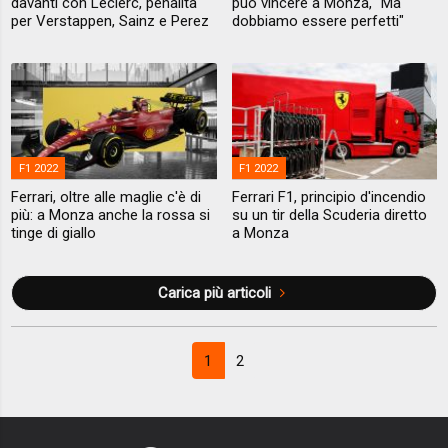
davanti con Leclerc, penalità
può vincere a Monza, "Ma
per Verstappen, Sainz e Perez
dobbiamo essere perfetti"
F1 2022
F1 2022
Ferrari, oltre alle maglie c'è di
Ferrari F1, principio d'incendio
più: a Monza anche la rossa si
su un tir della Scuderia diretto
tinge di giallo
a Monza
Carica più articoli
1
2