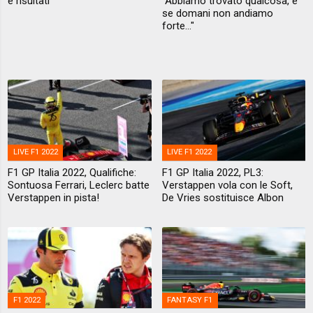
e risultati
"Abbiamo trovato qualcosa, e
se domani non andiamo
forte..."
LIVE F1 2022
LIVE F1 2022
F1 GP Italia 2022, Qualifiche:
F1 GP Italia 2022, PL3:
Sontuosa Ferrari, Leclerc batte
Verstappen vola con le Soft,
Verstappen in pista!
De Vries sostituisce Albon
F1 2022
FANTASY F1