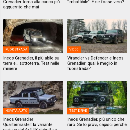
Grenadier torna alla carica più
"imbattibile". E se fosse vero?
agguerrito che mai
FUORISTRADA
VIDEO
Ineos Grenadier, il più abile su
Wrangler vs Defender e Ineos
terra e... sottoterra. Test nelle
Grenadier: qual è meglio in
miniere
fuoristrada?
NOVITÀ AUTO
TEST DRIVE
Ineos Grenadier
Ineos Grenadier, più unico che
Quartermaster: la variante
raro. Se lo provi, capisci perché
pick-up del 4x4 UK debutta a