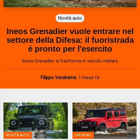
Novità auto
Ineos Grenadier vuole entrare nel
settore della Difesa: il fuoristrada
è pronto per l'esercito
Ineos Grenadier si trasforma in veicolo militare
Filippo Vendrame
,
1 mese fa
NOVITÀ AUTO
OFF-ROAD