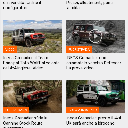
è in vendita! Online il
Prezzi, allestimenti, punti
configuratore
vendita
VIDEO
FUORISTRADA
Ineos Grenadier: il Team
INEOS Grenadier: non
Principal Toto Wolff al volante
chiamatelo vecchio Defender.
del 4x4 inglese. Video
La prova video
FUORISTRADA
AUTO A IDROGENO
Ineos Grenadier sfida la
Ineos Grenadier: presto il 4x4
Canning Stock Route
UK sarà anche a idrogeno