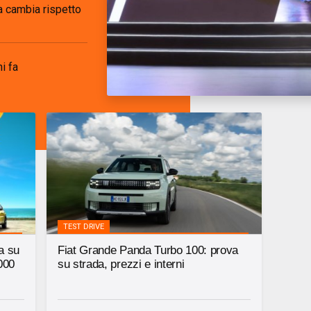
sa cambia rispetto
i fa
TEST DRIVE
ta su
Fiat Grande Panda Turbo 100: prova
000
su strada, prezzi e interni