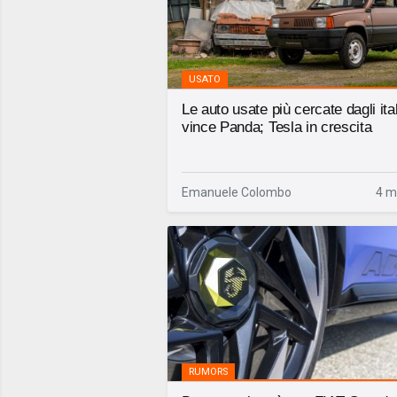
USATO
Le auto usate più cercate dagli ital
vince Panda; Tesla in crescita
Emanuele Colombo
4 m
RUMORS