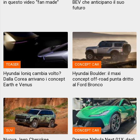
in questo video “fan made”
BEV che anticipano il suo
futuro
TEASER
CONCEPT CAR
Hyundai Ioniq cambia volto?
Hyundai Boulder: il maxi
Dalla Corea arrivano i concept
concept off-road punta dritto
Earth e Venus
al Ford Bronco
SUV
CONCEPT CAR
Nuova Jeep Cherokee
Dreame Nebula Next 01X: dagli