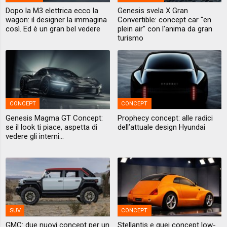
Dopo la M3 elettrica ecco la
Genesis svela X Gran
wagon: il designer la immagina
Convertible: concept car "en
così. Ed è un gran bel vedere
plein air" con l'anima da gran
turismo
CONCEPT
CONCEPT
Genesis Magma GT Concept:
Prophecy concept: alle radici
se il look ti piace, aspetta di
dell’attuale design Hyundai
vedere gli interni...
SUV
CONCEPT
GMC: due nuovi concept per un
Stellantis e quei concept low-