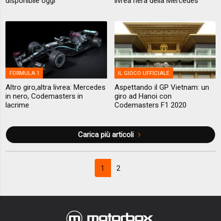
disponibile oggi
livrea nera della Mercedes
FORMULA 1
IL GIOCO UFFICIALE
Altro giro,altra livrea: Mercedes
Aspettando il GP Vietnam: un
in nero, Codemasters in
giro ad Hanoi con
lacrime
Codemasters F1 2020
Carica più articoli
1
2