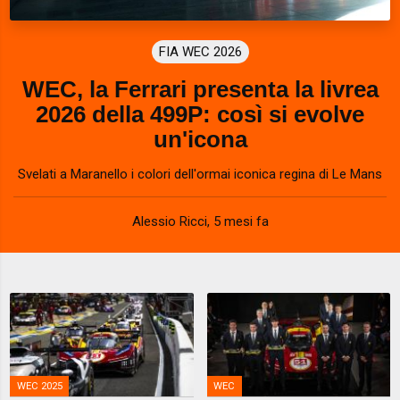
FIA WEC 2026
WEC, la Ferrari presenta la livrea
2026 della 499P: così si evolve
un'icona
Svelati a Maranello i colori dell'ormai iconica regina di Le Mans
Alessio Ricci
,
5 mesi fa
WEC 2025
WEC