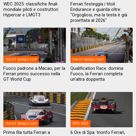
WEC 2025: classifiche finali
Ferrari festeggia i titoli
mondiale piloti e costruttori
Endurance e guarda oltre:
Hypercar e LMGT3
"Orgogliosi, ma la testa è già
proiettata al 2026"
FIA GT WORLD CUP
FIA GT WORLD CUP
Fuoco padrone a Macao, per la
Qualification Race: domina
Ferrari primo successo nella
Fuoco, la Ferrari completa
GT World Cup
un'altra doppietta
FIA GT WORLD CUP
WEC 2025
Prima fila tutta Ferrari a
6 Ore di Spa: trionfo Ferrari,