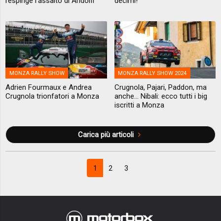
respinge l'assalto di Andolfi
decimi!
MONZA RALLY SHOW
MONZA RALLY SHOW 2024
Adrien Fourmaux e Andrea
Crugnola, Pajari, Paddon, ma
Crugnola trionfatori a Monza
anche... Nibali: ecco tutti i big
iscritti a Monza
Carica più articoli
1
2
3