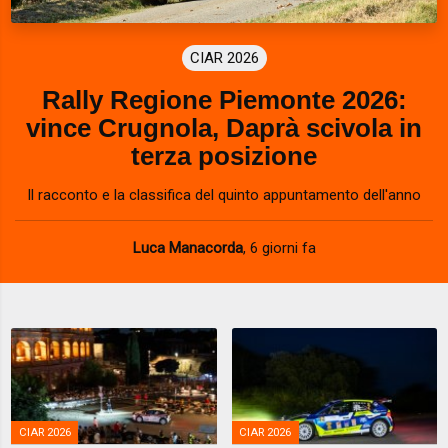
CIAR 2026
Rally Regione Piemonte 2026:
vince Crugnola, Daprà scivola in
terza posizione
Il racconto e la classifica del quinto appuntamento dell'anno
Luca Manacorda
,
6 giorni fa
CIAR 2026
CIAR 2026