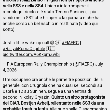
nella SS3 e nella SS4
. Unico a interrompere il
monologo tricolore è stato Teemu Suninen, il più
rapido nella SS2 che ha aperto la giornata e che ha
anche corso un bel rischio in mattinata (video qui
sotto).
Just a little wake up call 😅😴
#FIAERC
|
#RallydiRomaCapitale
🇮🇹
pic.twitter.com/A6KkpmZwbi
— FIA European Rally Championship (@FIAERC)
July
4, 2026
I tre occupano ora anche le prime tre posizioni della
generale, con Crugnola che ha quasi sei secondi su
Daprà e 12 su Suninen, segue a una ventina di
secondi Nikolay Gryazin.
Quinto un altro protagonista
del CIAR, Bostjan Avbelj, rallentanto nella SS3 da una
probabile foratura lenta
. Alle sue spalle Giandomenico