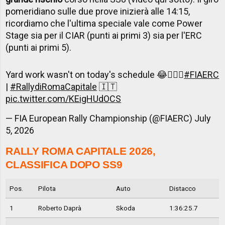
pomeridiano sulle due prove inizierà alle 14:15,
ricordiamo che l'ultima speciale vale come Power
Stage sia per il CIAR (punti ai primi 3) sia per l'ERC
(punti ai primi 5).
Yard work wasn't on today's schedule 😂🤷🏻‍♂️
#FIAERC
|
#RallydiRomaCapitale
🇮🇹
pic.twitter.com/KEigHUdOCS
— FIA European Rally Championship (@FIAERC)
July
5, 2026
RALLY ROMA CAPITALE 2026,
CLASSIFICA DOPO SS9
Pos.
Pilota
Auto
Distacco
1
Roberto Daprà
Skoda
1:36:25.7