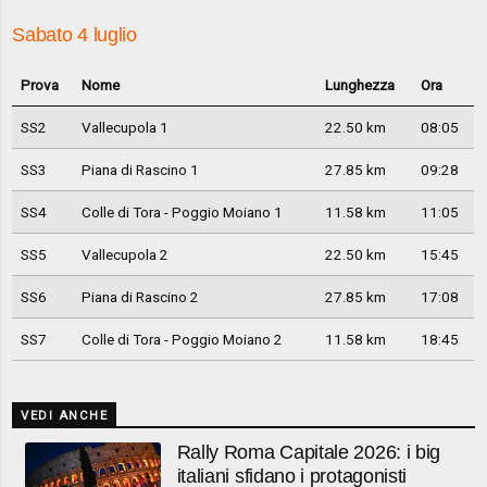
Sabato 4 luglio
Prova
Nome
Lunghezza
Ora
SS2
Vallecupola 1
22.50 km
08:05
SS3
Piana di Rascino 1
27.85 km
09:28
SS4
Colle di Tora - Poggio Moiano 1
11.58 km
11:05
SS5
Vallecupola 2
22.50 km
15:45
SS6
Piana di Rascino 2
27.85 km
17:08
SS7
Colle di Tora - Poggio Moiano 2
11.58 km
18:45
VEDI ANCHE
Rally Roma Capitale 2026: i big
italiani sfidano i protagonisti