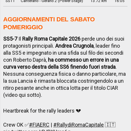
SS11
Canterano - Gerano 2 (Power Stage)
13.72 km
16:05
AGGIORNAMENTI DEL SABATO
POMERIGGIO
SS5-7
Il
Rally Roma Capitale 2026
perde uno dei suoi
protagonisti principali.
Andrea Crugnola
, leader fino
alla SS5 e impegnato in una sfida sul filo dei secondi
con Roberto Daprà,
ha commesso un errore in una
curva verso destra della SS6 finendo fuori strada
.
Nessuna conseguenza fisica o danno particolare, ma
la sua Lancia è rimasta bloccata costringendolo a un
ritiro pesante anche in ottica lotta per il titolo CIAR
(video qui sotto).
Heartbreak for the rally leaders 💔
Crew OK ✅
#FIAERC
|
#RallydiRomaCapitale
🇮🇹