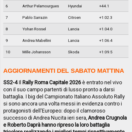
6
Arthur Pelamourgues
Hyundai
+44.1
7
Pablo Sarrazin
Citroen
+1:02.3
8
Yohan Rossel
Lancia
+1.04.0
9
Andrea Mabellini
Lancia
+1:06.4
10
Mille Johansson
Skoda
+1:09.5
AGGIORNAMENTI DEL SABATO MATTINA
SS2-4
Il
Rally Roma Capitale 2026
è entrato nel vivo
con il suo campo partenti di lusso pronto a darsi
battaglia. I big del Campionato Italiano Assoluto Rally
si sono ancora una volta messi in evidenza contro i
protagonisti dell'Europeo: dopo il clamoroso
successo di Andrea Nucita ieri sera,
Andrea Crugnola
e Roberto Daprà hanno ripreso la loro battaglia
tricolore realizzando i migliori tempi rispettivamente