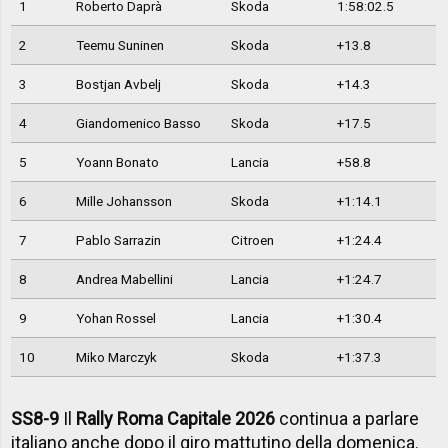
1
Roberto Daprà
Skoda
1:58:02.5
2
Teemu Suninen
Skoda
+13.8
3
Bostjan Avbelj
Skoda
+14.3
4
Giandomenico Basso
Skoda
+17.5
5
Yoann Bonato
Lancia
+58.8
6
Mille Johansson
Skoda
+1:14.1
7
Pablo Sarrazin
Citroen
+1:24.4
8
Andrea Mabellini
Lancia
+1:24.7
9
Yohan Rossel
Lancia
+1:30.4
10
Miko Marczyk
Skoda
+1:37.3
SS8-9
Il
Rally Roma Capitale 2026
continua a parlare
italiano anche dopo il giro mattutino della domenica.