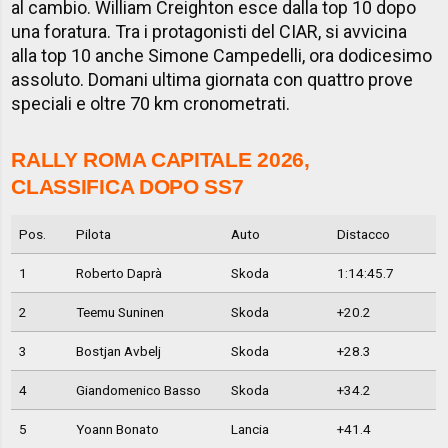
al cambio. William Creighton esce dalla top 10 dopo
una foratura. Tra i protagonisti del CIAR, si avvicina
alla top 10 anche Simone Campedelli, ora dodicesimo
assoluto. Domani ultima giornata con quattro prove
speciali e oltre 70 km cronometrati.
RALLY ROMA CAPITALE 2026,
CLASSIFICA DOPO SS7
Pos.
Pilota
Auto
Distacco
1
Roberto Daprà
Skoda
1:14:45.7
2
Teemu Suninen
Skoda
+20.2
3
Bostjan Avbelj
Skoda
+28.3
4
Giandomenico Basso
Skoda
+34.2
5
Yoann Bonato
Lancia
+41.4