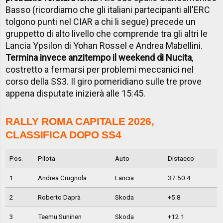
Basso (ricordiamo che gli italiani partecipanti all'ERC
tolgono punti nel CIAR a chi li segue) precede un
gruppetto di alto livello che comprende tra gli altri le
Lancia Ypsilon di Yohan Rossel e Andrea Mabellini.
Termina invece anzitempo il weekend di Nucita
,
costretto a fermarsi per problemi meccanici nel
corso della SS3. Il giro pomeridiano sulle tre prove
appena disputate inizierà alle 15:45.
RALLY ROMA CAPITALE 2026,
CLASSIFICA DOPO SS4
Pos.
Pilota
Auto
Distacco
1
Andrea Crugnola
Lancia
37:50.4
2
Roberto Daprà
Skoda
+5.8
3
Teemu Suninen
Skoda
+12.1