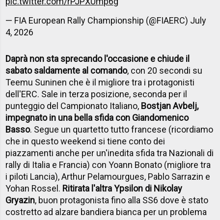
pic.twitter.com/rPJPXUmp6g
— FIA European Rally Championship (@FIAERC)
July
4, 2026
Daprà non sta sprecando l'occasione e chiude il
sabato saldamente al comando
, con 20 secondi su
Teemu Suninen che è il migliore tra i protagonisti
dell'ERC. Sale in terza posizione, seconda per il
punteggio del Campionato Italiano,
Bostjan Avbelj,
impegnato in una bella sfida con Giandomenico
Basso
. Segue un quartetto tutto francese (ricordiamo
che in questo weekend si tiene conto dei
piazzamenti anche per un'inedita sfida tra Nazionali di
rally di Italia e Francia) con Yoann Bonato (migliore tra
i piloti Lancia), Arthur Pelamourgues, Pablo Sarrazin e
Yohan Rossel.
Ritirata l'altra Ypsilon di Nikolay
Gryazin
, buon protagonista fino alla SS6 dove è stato
costretto ad alzare bandiera bianca per un problema