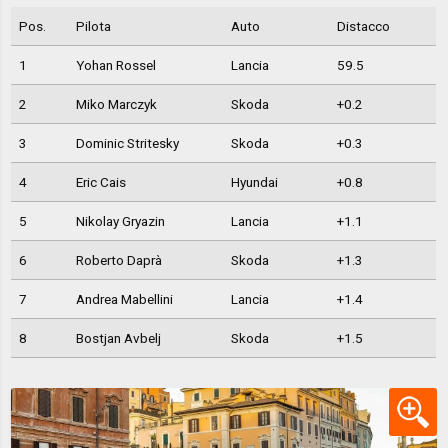
Pos.
Pilota
Auto
Distacco
1
Yohan Rossel
Lancia
59.5
2
Miko Marczyk
Skoda
+0.2
3
Dominic Stritesky
Skoda
+0.3
4
Eric Cais
Hyundai
+0.8
5
Nikolay Gryazin
Lancia
+1.1
6
Roberto Daprà
Skoda
+1.3
7
Andrea Mabellini
Lancia
+1.4
8
Bostjan Avbelj
Skoda
+1.5