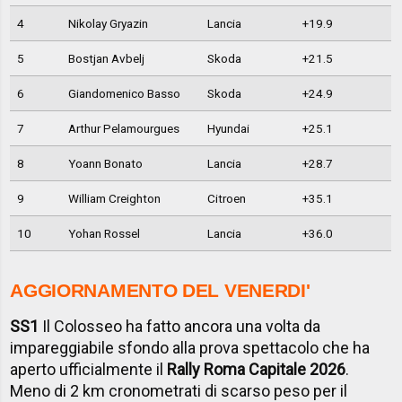
4
Nikolay Gryazin
Lancia
+19.9
5
Bostjan Avbelj
Skoda
+21.5
6
Giandomenico Basso
Skoda
+24.9
7
Arthur Pelamourgues
Hyundai
+25.1
8
Yoann Bonato
Lancia
+28.7
9
William Creighton
Citroen
+35.1
10
Yohan Rossel
Lancia
+36.0
AGGIORNAMENTO DEL VENERDI'
SS1
Il Colosseo ha fatto ancora una volta da
impareggiabile sfondo alla prova spettacolo che ha
aperto ufficialmente il
Rally Roma Capitale 2026
.
Meno di 2 km cronometrati di scarso peso per il