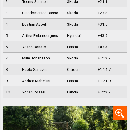
2
Teemu Suninen
Skoda
+21.1
3
Giandomenico Basso
Skoda
+27.8
4
Bostjan Avbelj
Skoda
+31.5
5
Arthur Pelamourgues
Hyundai
+43.9
6
Yoann Bonato
Lancia
+47.3
7
Mille Johansson
Skoda
+1:13.2
8
Pablo Sarrazin
Citroen
+1:14.7
9
Andrea Mabellini
Lancia
+1:21.9
10
Yohan Rossel
Lancia
+1:23.2