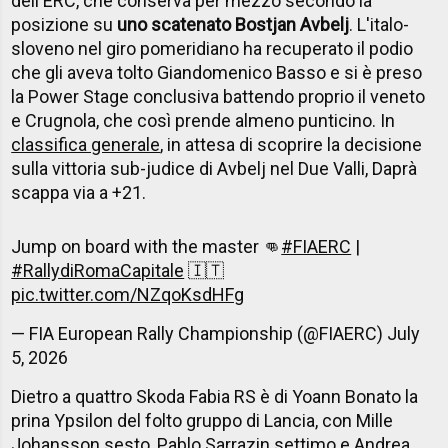
dell'ERC, che conserva per mezzo secondo la
posizione su
uno scatenato Bostjan Avbelj
. L'italo-
sloveno nel giro pomeridiano ha recuperato il podio
che gli aveva tolto Giandomenico Basso e si è preso
la Power Stage conclusiva battendo proprio il veneto
e Crugnola, che così prende almeno punticino. In
classifica generale
, in attesa di scoprire la decisione
sulla vittoria sub-judice di Avbelj nel Due Valli, Daprà
scappa via a +21.
Jump on board with the master 👊
#FIAERC
|
#RallydiRomaCapitale
🇮🇹
pic.twitter.com/NZqoKsdHFg
— FIA European Rally Championship (@FIAERC)
July
5, 2026
Dietro a quattro Skoda Fabia RS è di Yoann Bonato la
prina Ypsilon del folto gruppo di Lancia, con Mille
Johansson sesto, Pablo Sarrazin settimo e Andrea