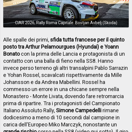
CIAR 2026, Rally Roma Capitale: Bostjan Avbelj (Skoda)
Alle spalle dei primi,
sfida tutta francese per il quinto
posto tra Arthur Pelamourgues (Hyundai) e Yoann
Bonato
con la prima delle Lancia e protagonista di un
contatto con una balla di fieno nella SS8. Hanno
invece perso terreno gli altri transalpini Pablo Sarrazin
e Yohan Rossel, scavalcati rispettivamente da Mille
Johansson e da Andrea Mabellini. Rossel ha
commesso un errore in una chicane sempre nella
Monastero - Monte Livata, dovendo fare retromarcia
prima di ripartire. Tra i protagonisti del Campionato
Italiano Assoluto Rally,
Simone Campedelli
rimane
dodicesimo a meno di 10 secondi dal campione in
carica dell'Europeo Miko Marczyk, nonostante un
grande rischio
corso nella SS8 (video qui sotto). Il giro