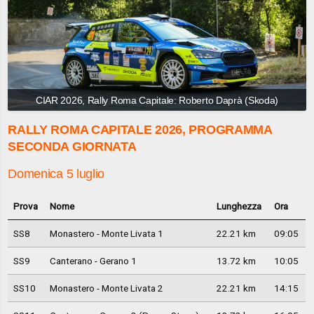
CIAR 2026, Rally Roma Capitale: Roberto Daprà (Skoda)
RALLY ROMA CAPITALE 2026, PROGRAMMA
SECONDA GIORNATA
Domenica 5 luglio
Prova
Nome
Lunghezza
Ora
SS8
Monastero - Monte Livata 1
22.21 km
09:05
SS9
Canterano - Gerano 1
13.72 km
10:05
SS10
Monastero - Monte Livata 2
22.21 km
14:15