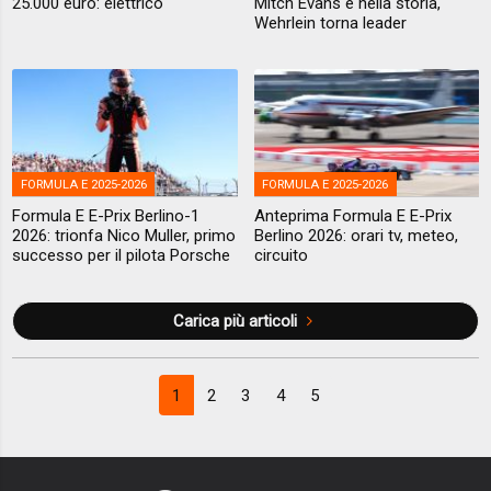
25.000 euro: elettrico
Mitch Evans è nella storia,
Wehrlein torna leader
FORMULA E 2025-2026
FORMULA E 2025-2026
Formula E E-Prix Berlino-1
Anteprima Formula E E-Prix
2026: trionfa Nico Muller, primo
Berlino 2026: orari tv, meteo,
successo per il pilota Porsche
circuito
Carica più articoli
1
2
3
4
5