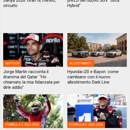
Sanya 2026: orari tv, meteo,
prezzi del nuovo SUV "Ultra
circuito
Hybrid"
MOTOGP
ALLESTIMENTI
Jorge Martin racconta il
Hyundai i20 e Bayon: come
dramma del Qatar: "Ho
cambiano con il nuovo
chiamato la mia fidanzata per
allestimento Dark Line
dirle addio"
FORMULA E 2025-2026
FORMULA E 2025-2026