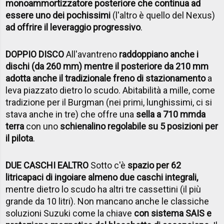
monoammortizzatore posteriore che continua ad
essere uno dei pochissimi
(l'altro è quello del Nexus)
ad offrire il leveraggio progressivo
.
DOPPIO DISCO
All'avantreno
raddoppiano anche i
dischi (da 260 mm) mentre il posteriore da 210 mm
adotta anche il tradizionale freno di stazionamento
a
leva piazzato dietro lo scudo. Abitabilità a mille, come
tradizione per il Burgman (nei primi, lunghissimi, ci si
stava anche in tre) che offre una
sella a 710 mm
da
terra
con uno
schienalino regolabile su 5 posizioni per
il pilota
.
DUE CASCHI E
ALTRO
Sotto c'è
spazio per 62
litri
capaci di ingoiare almeno due caschi integrali,
mentre dietro lo scudo ha altri tre cassettini (il più
grande da 10 litri). Non mancano anche le classiche
soluzioni Suzuki come la chiave
con sistema SAIS e