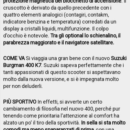
protezione magnetica del blocchetto di accensione
. Il
cruscotto è derivato da quello precedente con i
quattro elementi analogici (contagiri, contakm,
indicatore benzina e temperatura) corredati da un
display a cristalli liquidi, multifunzione. Il colpo
d'occhio è notevole.
Tra gli optional lo schienalino, il
parabrezza maggiorato e il navigatore satellitare.
COME VA
Si viaggia una gran bene con il nuovo
Suzuki
Burgman 400 K7
. Suzuki sapeva perfettamente che i
tanti appassionati di questo scooter si aspettavano
molto dalla nuova versione, e si è impegnata molto
per non deluderli.
PIÙ SPORTIVO
In effetti, si avverte un certo
cambiamento di filosofia nel nuovo 400, perché pur
tenendo come prioritaria l'attenzione al comfort ha
alzato un po' il tiro della sportività.
In sella si sta molto
comodi ma meno spaparanzati di prima,
con una