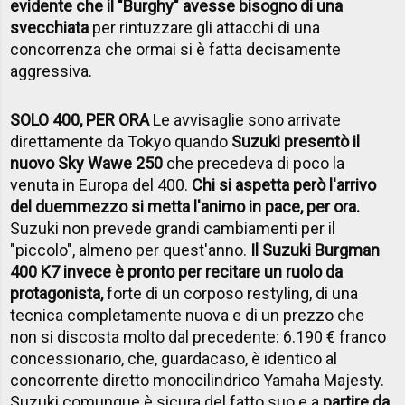
evidente che il "Burghy" avesse bisogno di una
svecchiata
per rintuzzare gli attacchi di una
concorrenza che ormai si è fatta decisamente
aggressiva.
SOLO 400, PER ORA
Le avvisaglie sono arrivate
direttamente da Tokyo quando
Suzuki presentò il
nuovo Sky Wawe 250
che precedeva di poco la
venuta in Europa del 400.
Chi si aspetta però l'arrivo
del duemmezzo si metta l'animo in pace, per ora.
Suzuki non prevede grandi cambiamenti per il
"piccolo", almeno per quest'anno.
Il Suzuki Burgman
400 K7 invece è pronto per recitare un ruolo da
protagonista,
forte di un corposo restyling, di una
tecnica completamente nuova e di un prezzo che
non si discosta molto dal precedente: 6.190 € franco
concessionario, che, guardacaso, è identico al
concorrente diretto monocilindrico Yamaha Majesty.
Suzuki comunque è sicura del fatto suo e a
partire da