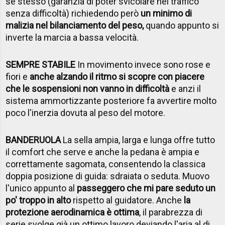
sé stesso (garanzia di poter svicolare nel traffico
senza difficoltà) richiedendo però
un minimo di
malizia nel bilanciamento del peso,
quando appunto si
inverte la marcia a bassa velocità.
SEMPRE STABILE
In movimento invece sono rose e
fiori e
anche alzando il ritmo si scopre con piacere
che le sospensioni non vanno in difficoltà
e anzi il
sistema ammortizzante posteriore fa avvertire molto
poco l'inerzia dovuta al peso del motore.
BANDERUOLA
La sella ampia, larga e lunga offre tutto
il comfort che serve e anche la pedana è ampia e
correttamente sagomata, consentendo la classica
doppia posizione di guida: sdraiata o seduta. Muovo
l'unico appunto al
passeggero che mi pare seduto un
po' troppo in alto
rispetto al guidatore. Anche
la
protezione aerodinamica è ottima
, il parabrezza di
serie svolge già un ottimo lavoro deviando l'aria al di