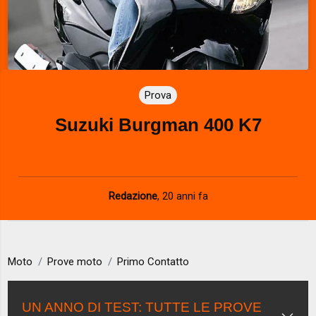
Prova
Suzuki Burgman 400 K7
Redazione
,
20 anni fa
Moto
Prove moto
Primo Contatto
UN ANNO DI TEST: TUTTE LE PROVE