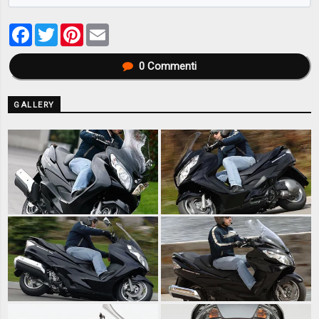
Facebook
Twitter
Pinterest
Email
0
Commenti
GALLERY