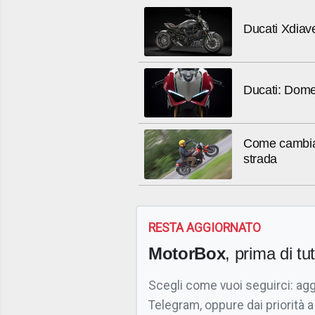
Ducati Xdiave
Ducati: Domen
Come cambia 
strada
RESTA AGGIORNATO
MotorBox
, prima di tutt
Scegli come vuoi seguirci: ag
Telegram, oppure dai priorità a