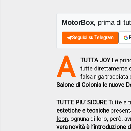
MotorBox
, prima di tutt
Seguici su Telegram
F
A
TUTTA JOY
Le princ
tutte direttamente d
falsa riga tracciata
Salone di Colonia le nuove De
TUTTE PIU’ SICURE
Tutte e 
estetiche e tecniche
present
Icon
, ognuna di loro, però, a
vera novità è l’introduzione 