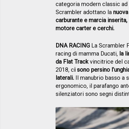
categoria modern classic ad
Scrambler adottano la
nuova 
carburante e marcia inserita, 
motore carter e cerchi.
DNA RACING
La Scrambler Fu
racing di mamma Ducati,
la 
da Flat Track
vincitrice del 
2018, c
i sono persino l’ungh
laterali.
Il manubrio basso a s
ergonomico, il parafango ant
silenziatori sono segni distin