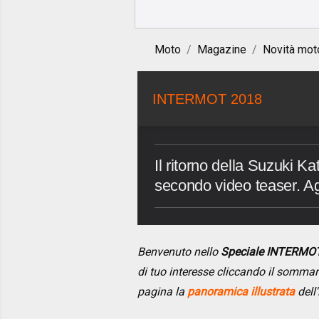
Moto
Magazine
Novità mot
INTERMOT 2018
Il ritorno della Suzuki Ka
secondo video teaser. Ag
Benvenuto nello
Speciale INTERMO
di tuo interesse cliccando il somma
pagina la
panoramica illustrata
dell'