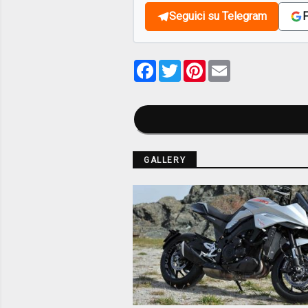
Seguici su Telegram
F
Facebook
Twitter
Pinterest
Email
GALLERY