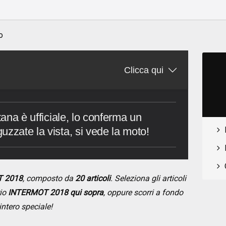
o
o
Clicca qui
tana è ufficiale, lo conferma un
uzzate la vista, si vede la moto!
T 2018
, composto da
20 articoli
. Seleziona gli articoli
rio
INTERMOT 2018 qui sopra
, oppure scorri a fondo
intero speciale!