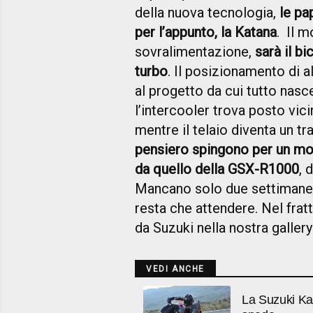
della nuova tecnologia,
le pa
per l’appunto, la Katana
. Il m
sovralimentazione,
sarà il b
turbo
. Il posizionamento di a
al progetto da cui tutto nas
l’intercooler trova posto vici
mentre il telaio diventa un tr
pensiero spingono per un mot
da quello della GSX-R1000
, 
Mancano solo due settimane a
resta che attendere. Nel frat
da Suzuki nella nostra gallery
VEDI ANCHE
La Suzuki Kata