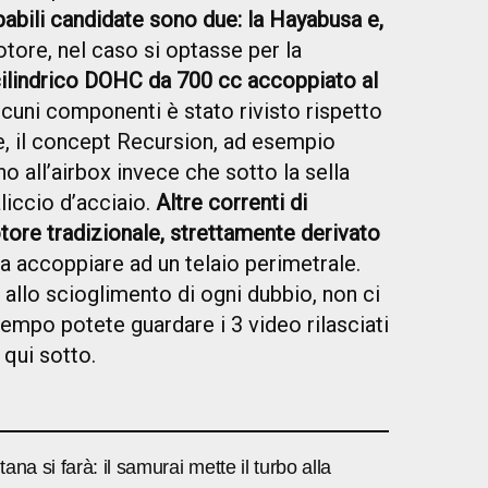
pabili candidate sono due: la Hayabusa e,
otore, nel caso si optasse per la
icilindrico DOHC da 700 cc accoppiato al
lcuni componenti è stato rivisto rispetto
ce, il concept Recursion, ad esempio
no all’airbox invece che sotto la sella
aliccio d’acciaio.
Altre correnti di
ore tradizionale, strettamente derivato
da accoppiare ad un telaio perimetrale.
llo scioglimento di ogni dubbio, non ci
tempo potete guardare i 3 video rilasciati
 qui sotto.
na si farà: il samurai mette il turbo alla