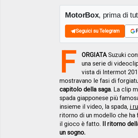
MotorBox
, prima di tutt
Seguici su Telegram
F
F
ORGIATA
Suzuki cont
una serie di videocl
vista di Intermot 201
mostravano le fasi di forgiat
capitolo della saga
. La clip 
spada giapponese più famo
insieme il video, la spada,
i 
ritorno di un modello che ha 
il gioco è fatto.
Il ritorno de
un sogno.