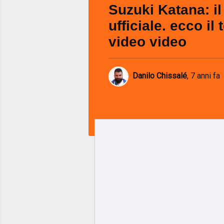
Suzuki Katana: il
ufficiale. ecco il 
video video
Danilo Chissalé
,
7 anni fa