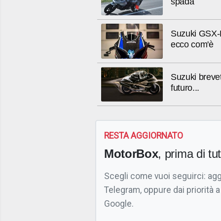
spada
Suzuki GSX-R 
ecco com'è
Suzuki brevet
futuro...
RESTA AGGIORNATO
MotorBox
, prima di tutt
Scegli come vuoi seguirci: ag
Telegram, oppure dai priorità a
Google.