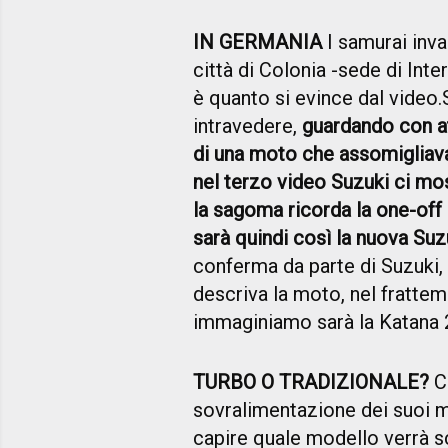
IN GERMANIA
I samurai inva
città di Colonia -sede di In
è quanto si evince dal video
intravedere,
guardando con at
di una moto che assomigliav
nel terzo video Suzuki ci mo
la sagoma ricorda la one-off
sarà quindi così la nuova Su
conferma da parte di Suzuki
descriva la moto, nel fratte
immaginiamo sarà la Katana 
TURBO O TRADIZIONALE?
Ch
sovralimentazione dei suoi m
capire quale modello verrà s