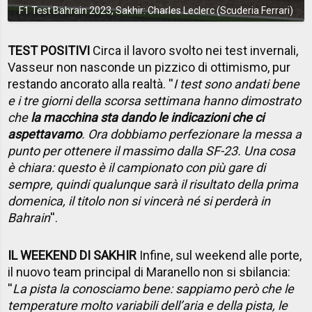
F1 Test Bahrain 2023, Sakhir: Charles Leclerc (Scuderia Ferrari)
TEST POSITIVI
Circa il lavoro svolto nei test invernali,
Vasseur non nasconde un pizzico di ottimismo, pur
restando ancorato alla realtà. ''
I test sono andati bene
e i tre giorni della scorsa settimana hanno dimostrato
che
la macchina sta dando le indicazioni che ci
aspettavamo
. Ora dobbiamo perfezionare la messa a
punto per ottenere il massimo dalla SF-23. Una cosa
è chiara: questo è il campionato con più gare di
sempre, quindi qualunque sarà il risultato della prima
domenica, il titolo non si vincerà né si perderà in
Bahrain
''.
IL WEEKEND DI SAKHIR
Infine, sul weekend alle porte,
il nuovo team principal di Maranello non si sbilancia:
''
La pista la conosciamo bene: sappiamo però che le
temperature molto variabili dell’aria e della pista, le