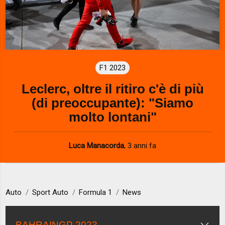
F1 2023
Leclerc, oltre il ritiro c'è di più
(di preoccupante): "Siamo
molto lontani"
Luca Manacorda
,
3 anni fa
Auto
Sport Auto
Formula 1
News
BAHRAINGP 2023