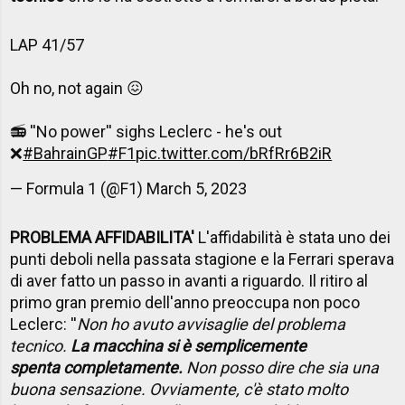
LAP 41/57
Oh no, not again 😖
📻 ''No power'' sighs Leclerc - he's out
❌
#BahrainGP
#F1
pic.twitter.com/bRfRr6B2iR
— Formula 1 (@F1)
March 5, 2023
PROBLEMA AFFIDABILITA'
L'affidabilità è stata uno dei
punti deboli nella passata stagione e la Ferrari sperava
di aver fatto un passo in avanti a riguardo. Il ritiro al
primo gran premio dell'anno preoccupa non poco
Leclerc: ''
Non ho avuto avvisaglie del problema
tecnico.
La macchina si è semplicemente
spenta completamente.
Non posso dire che sia una
buona sensazione. Ovviamente, c'è stato molto