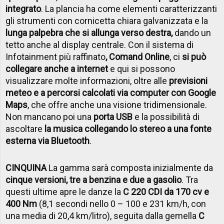
integrato
. La plancia ha come elementi caratterizzanti
gli strumenti con cornicetta chiara galvanizzata e la
lunga palpebra che si allunga verso destra,
dando un
tetto anche al display centrale. Con il sistema di
Infotainment più raffinato
, Comand Online
, ci
si può
collegare anche a internet
e qui si possono
visualizzare molte informazioni, oltre alle
previsioni
meteo e a percorsi calcolati via computer con Google
Maps
, che offre anche una visione tridimensionale.
Non mancano poi una
porta USB
e la possibilità di
ascoltare
la musica collegando lo stereo a una fonte
esterna via Bluetooth
.
CINQUINA
La gamma sarà composta inizialmente da
cinque versioni, tre a benzina e due a gasolio
. Tra
questi ultime apre le danze la
C 220 CDI da 170 cv e
400 Nm
(8,1 secondi nello 0 – 100 e 231 km/h, con
una media di 20,4 km/litro), seguita dalla gemella
C