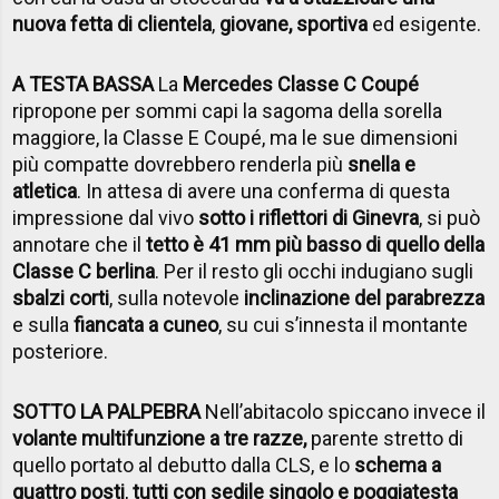
nuova fetta di clientela
,
giovane, sportiva
ed esigente.
A TESTA BASSA
La
Mercedes Classe C Coupé
ripropone per sommi capi la sagoma della sorella
maggiore, la Classe E Coupé, ma le sue dimensioni
più compatte dovrebbero renderla più
snella e
atletica
. In attesa di avere una conferma di questa
impressione dal vivo
sotto i riflettori di Ginevra
, si può
annotare che il
tetto è 41 mm più basso di quello della
Classe C berlina
. Per il resto gli occhi indugiano sugli
sbalzi corti
, sulla notevole
inclinazione del parabrezza
e sulla
fiancata a cuneo
, su cui s’innesta il montante
posteriore.
SOTTO LA PALPEBRA
Nell’abitacolo spiccano invece il
volante multifunzione a tre razze,
parente stretto di
quello portato al debutto dalla CLS, e lo
schema a
quattro posti
,
tutti con sedile singolo e poggiatesta