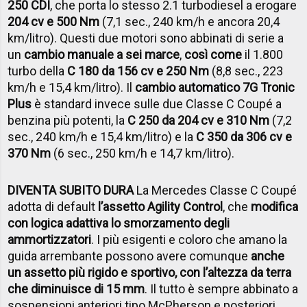
250 CDI
, che porta lo stesso 2.1 turbodiesel a erogare
204 cv e 500 Nm
(7,1 sec., 240 km/h e ancora 20,4
km/litro). Questi due motori sono abbinati di serie a
un
cambio manuale a sei marce
,
così come
il 1.800
turbo della
C 180 da 156 cv e 250 Nm
(8,8 sec., 223
km/h e 15,4 km/litro). Il
cambio automatico 7G Tronic
Plus
è standard invece sulle due Classe C Coupé a
benzina più potenti, la
C 250 da 204 cv e 310 Nm
(7,2
sec., 240 km/h e 15,4 km/litro) e la
C 350 da 306 cv e
370 Nm
(6 sec., 250 km/h e 14,7 km/litro).
DIVENTA SUBITO DURA
La Mercedes Classe C Coupé
adotta di default
l’assetto Agility Control
, che
modifica
con logica adattiva lo smorzamento degli
ammortizzatori
. I più esigenti e coloro che amano la
guida arrembante possono avere comunque
anche
un assetto più rigido e sportivo, con l’altezza da terra
che diminuisce di 15 mm
. Il tutto è sempre abbinato a
sospensioni anteriori tipo McPherson e posteriori