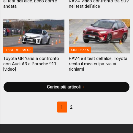
al test dell'alce. Ecco com'è
RAV4: video confronto tra SUV
andata
nel test dell'alce
TEST DELL'ALCE
SICUREZZA
Toyota GR Yaris a confronto
RAV4 e il test dell'alce, Toyota
con Audi A3 e Porsche 911
recita il mea culpa: via ai
[video]
richiami
Carica più articoli
1
2