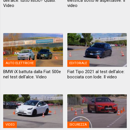
dell'alce: tutto liscio? Quasi.
elettrica sotto le aspettative. Il
Video
video
AUTO ELETTRICHE
EDITORIALE
BMW iX battuta dalla Fiat 500e
Fiat Tipo 2021 al test dell'alce:
nel test dell'alce. Video
bocciata con lode. Il video
VIDEO
SICUREZZA