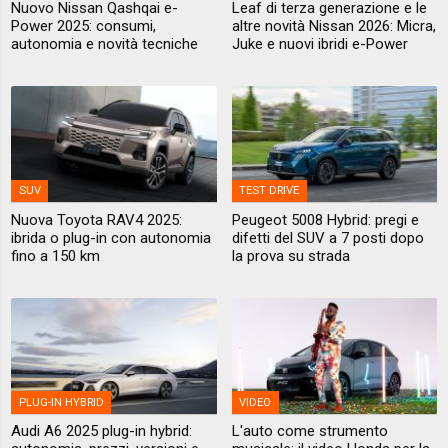
Nuovo Nissan Qashqai e-
Leaf di terza generazione e le
Power 2025: consumi,
altre novità Nissan 2026: Micra,
autonomia e novità tecniche
Juke e nuovi ibridi e-Power
SUV
TEST DRIVE
Nuova Toyota RAV4 2025:
Peugeot 5008 Hybrid: pregi e
ibrida o plug-in con autonomia
difetti del SUV a 7 posti dopo
fino a 150 km
la prova su strada
PLUG-IN HYBRID
VIDEO
Audi A6 2025 plug-in hybrid:
L'auto come strumento