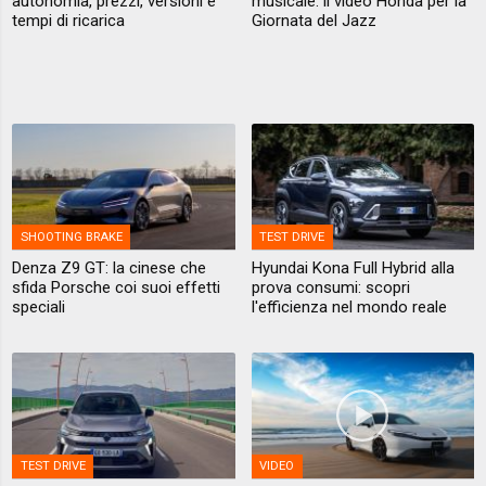
autonomia, prezzi, versioni e
musicale: il video Honda per la
tempi di ricarica
Giornata del Jazz
SHOOTING BRAKE
TEST DRIVE
Denza Z9 GT: la cinese che
Hyundai Kona Full Hybrid alla
sfida Porsche coi suoi effetti
prova consumi: scopri
speciali
l'efficienza nel mondo reale
TEST DRIVE
VIDEO