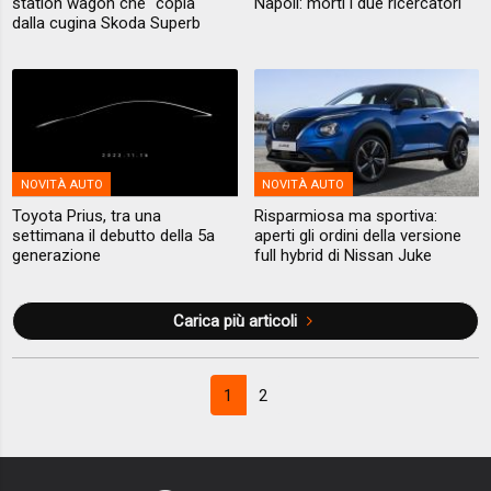
station wagon che "copia"
Napoli: morti i due ricercatori
dalla cugina Skoda Superb
NOVITÀ AUTO
NOVITÀ AUTO
Toyota Prius, tra una
Risparmiosa ma sportiva:
settimana il debutto della 5a
aperti gli ordini della versione
generazione
full hybrid di Nissan Juke
Carica più articoli
1
2