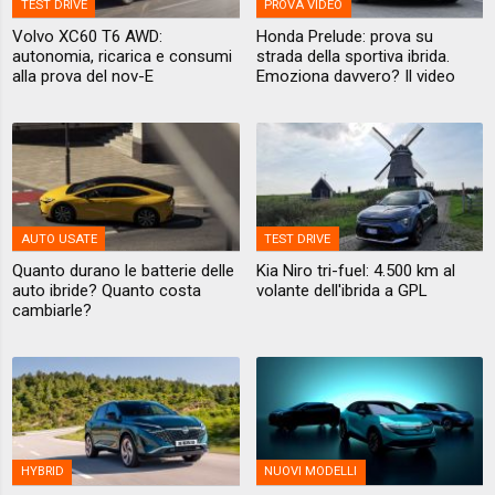
TEST DRIVE
PROVA VIDEO
Volvo XC60 T6 AWD:
Honda Prelude: prova su
autonomia, ricarica e consumi
strada della sportiva ibrida.
alla prova del nov-E
Emoziona davvero? Il video
AUTO USATE
TEST DRIVE
Quanto durano le batterie delle
Kia Niro tri-fuel: 4.500 km al
auto ibride? Quanto costa
volante dell'ibrida a GPL
cambiarle?
HYBRID
NUOVI MODELLI