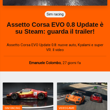
Sim racing
Assetto Corsa EVO 0.8 Update è
su Steam: guarda il trailer!
Assetto Corsa EVO Update 0.8: nuove auto, Kyalami e super
VR. Il video
Emanuele Colombo
,
27 giorni fa
SIM RACING
VIDEOGAME