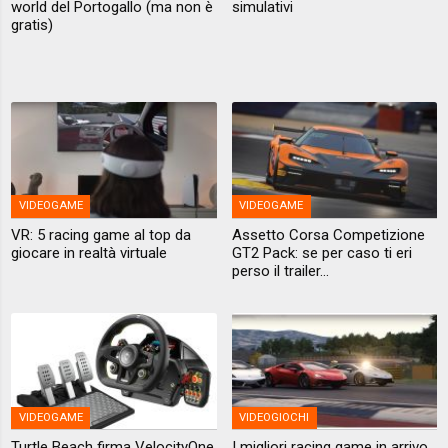
world del Portogallo (ma non è
simulativi
gratis)
VIDEOGAME
VIDEOGAME
VR: 5 racing game al top da
Assetto Corsa Competizione
giocare in realtà virtuale
GT2 Pack: se per caso ti eri
perso il trailer...
VIDEOGAME
VIDEOGIOCHI
Turtle Beach firma VelocityOne
I migliori racing game in arrivo