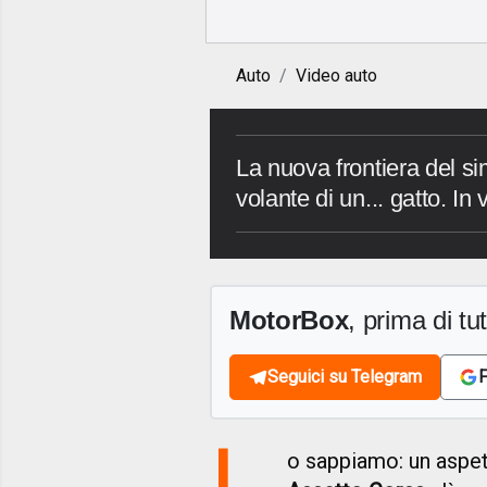
Auto
Video auto
La nuova frontiera del si
volante di un... gatto. In
MotorBox
, prima di tutt
Seguici su Telegram
F
L
o sappiamo: un aspet