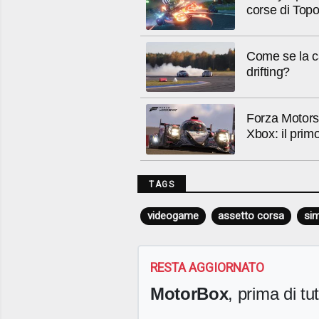
corse di Topo
Come se la c
drifting?
Forza Motors
Xbox: il primo
TAGS
videogame
assetto corsa
sim
RESTA AGGIORNATO
MotorBox
, prima di tutt