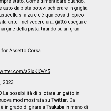
empre stato. Come dimenticare quando,
e auto da pista potevi schierare in griglia
sticella si alza e c'è qualcosa di epico -
ilarante - nel vedere un...
gatto
eseguire
argine della pista, tirando su un gran
le for Assetto Corsa.
twitter.com/aSlxKiOvY5
, 2023
O
La possibilità di pilotare un gatto in
 nuova mod mostrata su
Twitter
. Da
 è in grado di girare a
Tsukuba
in meno di