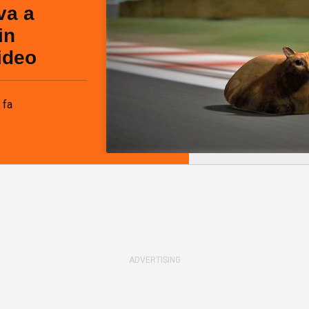
va a
in
ideo
 fa