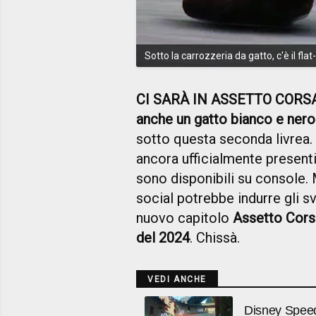
Sotto la carrozzeria da gatto, c'è il flat
CI SARÀ IN ASSETTO CORS
anche un gatto bianco e nero
sotto questa seconda livrea.
ancora ufficialmente present
sono disponibili su console. 
social potrebbe indurre gli s
nuovo capitolo
Assetto Cors
del 2024
. Chissà.
VEDI ANCHE
Disney Speeds