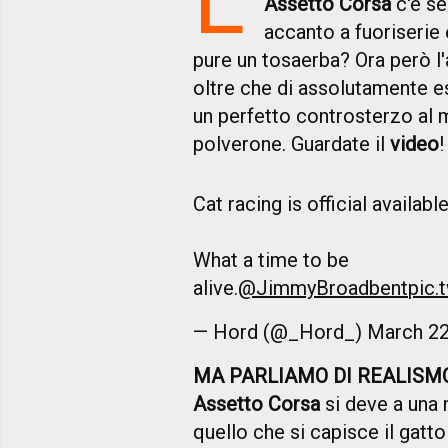
Assetto Corsa
c'è s
accanto a fuoriserie 
pure un tosaerba? Ora però l'a
oltre che di assolutamente es
un perfetto controsterzo al m
polverone. Guardate il
video
!
Cat racing is official availab
What a time to be
alive.
@JimmyBroadbent
pic.
— Hord (@_Hord_)
March 22
MA PARLIAMO DI REALISM
Assetto Corsa
si deve a una
quello che si capisce il gatto