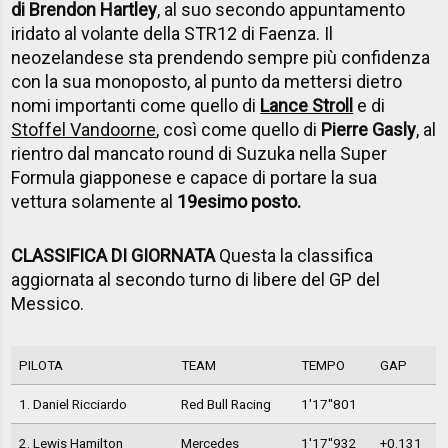
di Brendon Hartley
, al suo secondo appuntamento
iridato al volante della STR12 di Faenza. Il
neozelandese sta prendendo sempre più confidenza
con la sua monoposto, al punto da mettersi dietro
nomi importanti come quello di
Lance Stroll
e di
Stoffel Vandoorne
, così come quello di
Pierre Gasly
, al
rientro dal mancato round di Suzuka nella Super
Formula giapponese e capace di portare la sua
vettura solamente al
19esimo posto.
CLASSIFICA DI GIORNATA
Questa la classifica
aggiornata al secondo turno di libere del GP del
Messico.
PILOTA
TEAM
TEMPO
GAP
1. Daniel Ricciardo
Red Bull Racing
1'17''801
2. Lewis Hamilton
Mercedes
1'17''932
+0.131