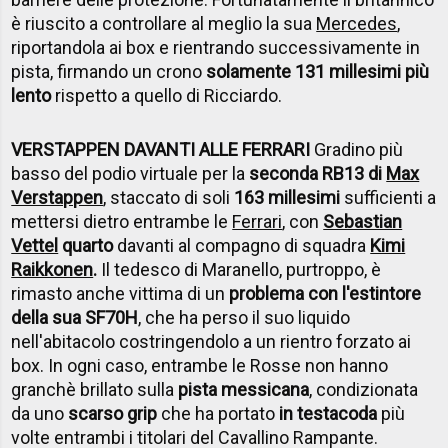
è riuscito a controllare al meglio la sua
Mercedes
,
riportandola ai box e rientrando successivamente in
pista, firmando un crono
solamente 131 millesimi più
lento
rispetto a quello di Ricciardo.
VERSTAPPEN DAVANTI ALLE FERRARI
Gradino più
basso del podio virtuale per la
seconda RB13 di
Max
Verstappen
, staccato di soli
163 millesimi
sufficienti a
mettersi dietro entrambe le
Ferrari
, con
Sebastian
Vettel
quarto
davanti al compagno di squadra
Kimi
Raikkonen
.
Il tedesco di Maranello, purtroppo, è
rimasto anche vittima di un
problema con l'estintore
della sua SF70H
, che ha perso il suo liquido
nell'abitacolo costringendolo a un rientro forzato ai
box. In ogni caso, entrambe le Rosse non hanno
granchè brillato sulla
pista messicana
, condizionata
da uno
scarso grip
che ha portato
in testacoda
più
volte entrambi i titolari del Cavallino Rampante.