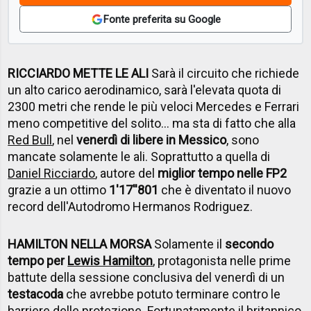
Fonte preferita su Google
RICCIARDO METTE LE ALI
Sarà il circuito che richiede
un alto carico aerodinamico, sarà l'elevata quota di
2300 metri che rende le più veloci Mercedes e Ferrari
meno competitive del solito... ma sta di fatto che alla
Red Bull
, nel
venerdì di libere in Messico
, sono
mancate solamente le ali. Soprattutto a quella di
Daniel Ricciardo
, autore del
miglior tempo nelle FP2
grazie a un ottimo
1'17''801
che è diventato il nuovo
record dell'Autodromo Hermanos Rodriguez.
HAMILTON NELLA MORSA
Solamente il
secondo
tempo per
Lewis Hamilton
, protagonista nelle prime
battute della sessione conclusiva del venerdì di un
testacoda
che avrebbe potuto terminare contro le
barriere delle protezione. Fortunatamente il britannico