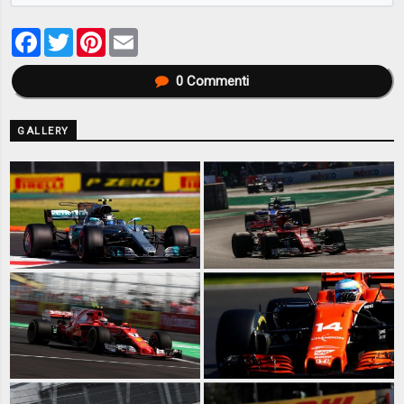
Facebook
Twitter
Pinterest
Email
0
Commenti
GALLERY