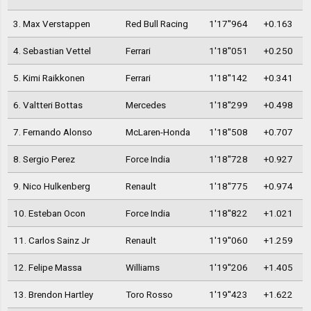
3. Max Verstappen
Red Bull Racing
1'17''964
+0.163
4. Sebastian Vettel
Ferrari
1'18''051
+0.250
5. Kimi Raikkonen
Ferrari
1'18''142
+0.341
6. Valtteri Bottas
Mercedes
1'18''299
+0.498
7. Fernando Alonso
McLaren-Honda
1'18''508
+0.707
8. Sergio Perez
Force India
1'18''728
+0.927
9. Nico Hulkenberg
Renault
1'18''775
+0.974
10. Esteban Ocon
Force India
1'18''822
+1.021
11. Carlos Sainz Jr
Renault
1'19''060
+1.259
12. Felipe Massa
Williams
1'19''206
+1.405
13. Brendon Hartley
Toro Rosso
1'19''423
+1.622