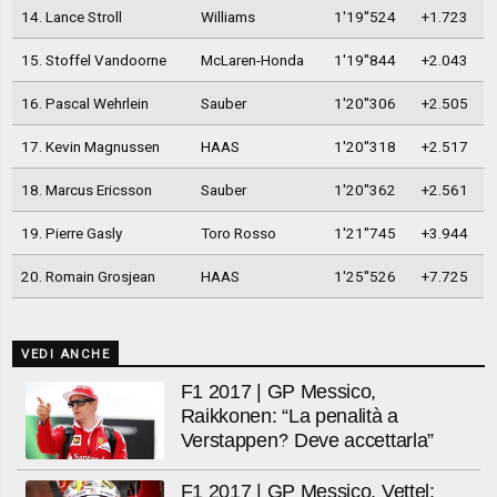
14. Lance Stroll
Williams
1'19''524
+1.723
15. Stoffel Vandoorne
McLaren-Honda
1'19''844
+2.043
16. Pascal Wehrlein
Sauber
1'20''306
+2.505
17. Kevin Magnussen
HAAS
1'20''318
+2.517
18. Marcus Ericsson
Sauber
1'20''362
+2.561
19. Pierre Gasly
Toro Rosso
1'21''745
+3.944
20. Romain Grosjean
HAAS
1'25''526
+7.725
VEDI ANCHE
F1 2017 | GP Messico,
Raikkonen: “La penalità a
Verstappen? Deve accettarla”
F1 2017 | GP Messico, Vettel: