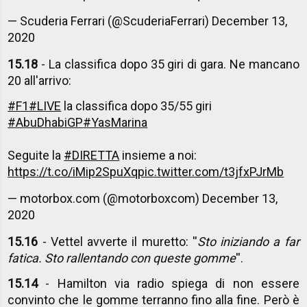
— Scuderia Ferrari (@ScuderiaFerrari)
December 13,
2020
15.18
- La classifica dopo 35 giri di gara. Ne mancano
20 all'arrivo:
#F1
#LIVE
la classifica dopo 35/55 giri
#AbuDhabiGP
#YasMarina
Seguite la
#DIRETTA
insieme a noi:
https://t.co/iMip2SpuXq
pic.twitter.com/t3jfxPJrMb
— motorbox.com (@motorboxcom)
December 13,
2020
15.16
- Vettel avverte il muretto: ''
Sto iniziando a far
fatica. Sto rallentando con queste gomme
''.
15.14
- Hamilton via radio spiega di non essere
convinto che le gomme terranno fino alla fine. Però è