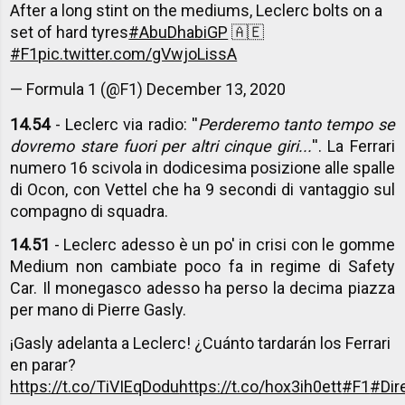
After a long stint on the mediums, Leclerc bolts on a
set of hard tyres
#AbuDhabiGP
🇦🇪
#F1
pic.twitter.com/gVwjoLissA
— Formula 1 (@F1)
December 13, 2020
14.54
- Leclerc via radio: ''
Perderemo tanto tempo se
dovremo stare fuori per altri cinque giri...
''. La Ferrari
numero 16 scivola in dodicesima posizione alle spalle
di Ocon, con Vettel che ha 9 secondi di vantaggio sul
compagno di squadra.
14.51
- Leclerc adesso è un po' in crisi con le gomme
Medium non cambiate poco fa in regime di Safety
Car. Il monegasco adesso ha perso la decima piazza
per mano di Pierre Gasly.
¡Gasly adelanta a Leclerc! ¿Cuánto tardarán los Ferrari
en parar?
https://t.co/TiVIEqDodu
https://t.co/hox3ih0ett
#F1
#Dir