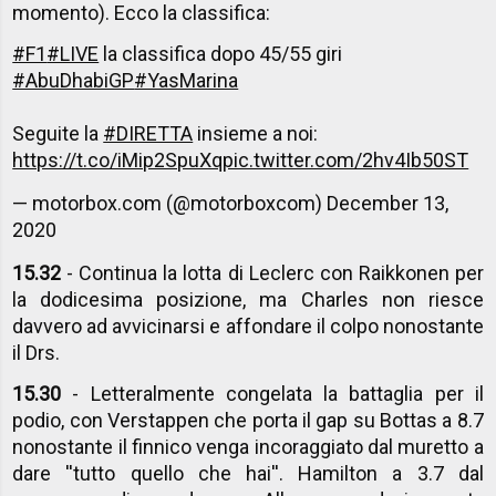
momento). Ecco la classifica:
#F1
#LIVE
la classifica dopo 45/55 giri
#AbuDhabiGP
#YasMarina
Seguite la
#DIRETTA
insieme a noi:
https://t.co/iMip2SpuXq
pic.twitter.com/2hv4Ib50ST
— motorbox.com (@motorboxcom)
December 13,
2020
15.32
- Continua la lotta di Leclerc con Raikkonen per
la dodicesima posizione, ma Charles non riesce
davvero ad avvicinarsi e affondare il colpo nonostante
il Drs.
15.30
- Letteralmente congelata la battaglia per il
podio, con Verstappen che porta il gap su Bottas a 8.7
nonostante il finnico venga incoraggiato dal muretto a
dare ''tutto quello che hai''. Hamilton a 3.7 dal