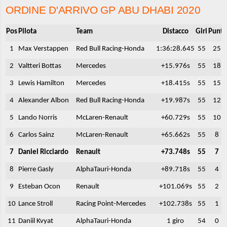
ORDINE D'ARRIVO GP ABU DHABI 2020
Pos
Pilota
Team
Distacco
Giri
Punti
1
Max Verstappen
Red Bull Racing-Honda
1:36:28.645
55
25
2
Valtteri Bottas
Mercedes
+15.976s
55
18
3
Lewis Hamilton
Mercedes
+18.415s
55
15
4
Alexander Albon
Red Bull Racing-Honda
+19.987s
55
12
5
Lando Norris
McLaren-Renault
+60.729s
55
10
6
Carlos Sainz
McLaren-Renault
+65.662s
55
8
7
Daniel Ricciardo
Renault
+73.748s
55
7
8
Pierre Gasly
AlphaTauri-Honda
+89.718s
55
4
9
Esteban Ocon
Renault
+101.069s
55
2
10
Lance Stroll
Racing Point-Mercedes
+102.738s
55
1
11
Daniil Kvyat
AlphaTauri-Honda
1 giro
54
0