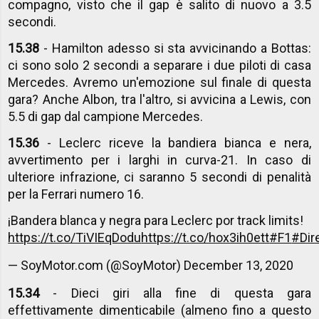
compagno, visto che il gap è salito di nuovo a 3.5
secondi.
15.38
- Hamilton adesso si sta avvicinando a Bottas:
ci sono solo 2 secondi a separare i due piloti di casa
Mercedes. Avremo un'emozione sul finale di questa
gara? Anche Albon, tra l'altro, si avvicina a Lewis, con
5.5 di gap dal campione Mercedes.
15.36
- Leclerc riceve la bandiera bianca e nera,
avvertimento per i larghi in curva-21. In caso di
ulteriore infrazione, ci saranno 5 secondi di penalità
per la Ferrari numero 16.
¡Bandera blanca y negra para Leclerc por track limits!
https://t.co/TiVIEqDodu
https://t.co/hox3ih0ett
#F1
#Dir
— SoyMotor.com (@SoyMotor)
December 13, 2020
15.34
- Dieci giri alla fine di questa gara
effettivamente dimenticabile (almeno fino a questo