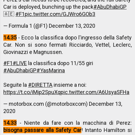
Car is deployed, bunching up the pack
#AbuDhabiGP
🇦🇪
#F1
pic.twitter.com/GJWro6GOb3
— Formula 1 (@F1)
December 13, 2020
14.35
- Ecco la classifica dopo l'ingresso della Safety
Car. Non si sono fermati Ricciardo, Vettel, Leclerc,
Giovinazzi e Magnussen.
#F1
#LIVE
la classifica dopo 11/55 giri
#AbuDhabiGP
#YasMarina
Seguite la
#DIRETTA
insieme a noi:
https://t.co/iMip2SpuXq
pic.twitter.com/A6UsyaSFHa
— motorbox.com (@motorboxcom)
December 13,
2020
14.33
- Niente da fare con la macchina di Perez:
bisogna passare alla Safety Car
! Intanto Hamilton si