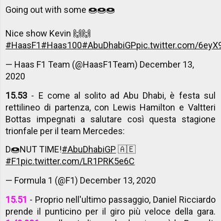
Going out with some 🍩🍩🍩
Nice show Kevin 🙌🙌
#HaasF1
#Haas100
#AbuDhabiGP
pic.twitter.com/6eyX
— Haas F1 Team (@HaasF1Team)
December 13,
2020
15.53
- E come al solito ad Abu Dhabi, è festa sul
rettilineo di partenza, con Lewis Hamilton e Valtteri
Bottas impegnati a salutare così questa stagione
trionfale per il team Mercedes:
D🍩NUT TIME!
#AbuDhabiGP
🇦🇪
#F1
pic.twitter.com/LR1PRK5e6C
— Formula 1 (@F1)
December 13, 2020
15.51
- Proprio nell'ultimo passaggio, Daniel Ricciardo
prende il punticino per il giro più veloce della gara.