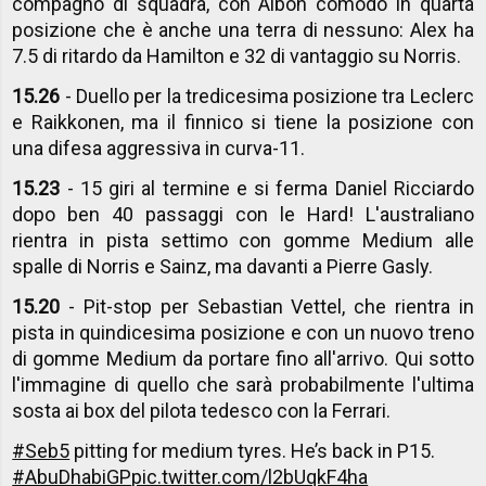
compagno di squadra, con Albon comodo in quarta
posizione che è anche una terra di nessuno: Alex ha
7.5 di ritardo da Hamilton e 32 di vantaggio su Norris.
15.26
- Duello per la tredicesima posizione tra Leclerc
e Raikkonen, ma il finnico si tiene la posizione con
una difesa aggressiva in curva-11.
15.23
- 15 giri al termine e si ferma Daniel Ricciardo
dopo ben 40 passaggi con le Hard! L'australiano
rientra in pista settimo con gomme Medium alle
spalle di Norris e Sainz, ma davanti a Pierre Gasly.
15.20
- Pit-stop per Sebastian Vettel, che rientra in
pista in quindicesima posizione e con un nuovo treno
di gomme Medium da portare fino all'arrivo. Qui sotto
l'immagine di quello che sarà probabilmente l'ultima
sosta ai box del pilota tedesco con la Ferrari.
#Seb5
pitting for medium tyres. He’s back in P15.
#AbuDhabiGP
pic.twitter.com/l2bUqkF4ha