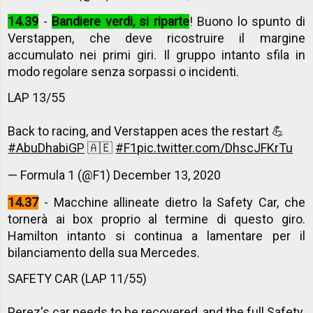
14.39
-
Bandiere verdi, si riparte
! Buono lo spunto di
Verstappen, che deve ricostruire il margine
accumulato nei primi giri. Il gruppo intanto sfila in
modo regolare senza sorpassi o incidenti.
LAP 13/55
Back to racing, and Verstappen aces the restart 💪
#AbuDhabiGP
🇦🇪
#F1
pic.twitter.com/DhscJFKrTu
— Formula 1 (@F1)
December 13, 2020
14.37
- Macchine allineate dietro la Safety Car, che
tornerà ai box proprio al termine di questo giro.
Hamilton intanto si continua a lamentare per il
bilanciamento della sua Mercedes.
SAFETY CAR (LAP 11/55)
Perez's car needs to be recovered, and the full Safety