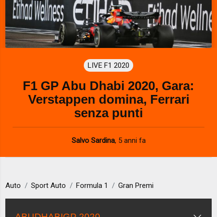
LIVE F1 2020
F1 GP Abu Dhabi 2020, Gara:
Verstappen domina, Ferrari
senza punti
Salvo Sardina
,
5 anni fa
Auto
Sport Auto
Formula 1
Gran Premi
ABUDHABIGP 2020