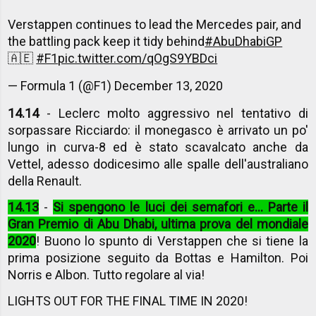
Verstappen continues to lead the Mercedes pair, and
the battling pack keep it tidy behind
#AbuDhabiGP
🇦🇪
#F1
pic.twitter.com/qOgS9YBDci
— Formula 1 (@F1)
December 13, 2020
14.14
- Leclerc molto aggressivo nel tentativo di
sorpassare Ricciardo: il monegasco è arrivato un po'
lungo in curva-8 ed è stato scavalcato anche da
Vettel, adesso dodicesimo alle spalle dell'australiano
della Renault.
14.13
-
Si spengono le luci dei semafori e... Parte il
Gran Premio di Abu Dhabi, ultima prova del mondiale
2020
! Buono lo spunto di Verstappen che si tiene la
prima posizione seguito da Bottas e Hamilton. Poi
Norris e Albon. Tutto regolare al via!
LIGHTS OUT FOR THE FINAL TIME IN 2020!