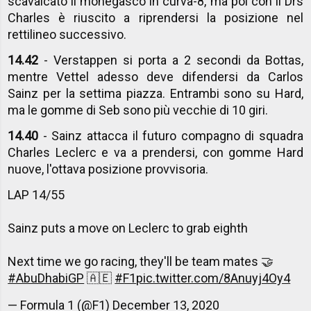
scavalcato il monegasco in curva-8, ma poi con il Drs
Charles è riuscito a riprendersi la posizione nel
rettilineo successivo.
14.42
- Verstappen si porta a 2 secondi da Bottas,
mentre Vettel adesso deve difendersi da Carlos
Sainz per la settima piazza. Entrambi sono su Hard,
ma le gomme di Seb sono più vecchie di 10 giri.
14.40
- Sainz attacca il futuro compagno di squadra
Charles Leclerc e va a prendersi, con gomme Hard
nuove, l'ottava posizione provvisoria.
LAP 14/55
Sainz puts a move on Leclerc to grab eighth
Next time we go racing, they'll be team mates 🤝
#AbuDhabiGP
🇦🇪
#F1
pic.twitter.com/8Anuyj4Oy4
— Formula 1 (@F1)
December 13, 2020