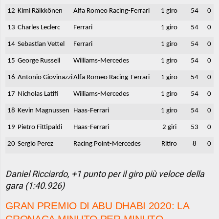
12
Kimi Räikkönen
Alfa Romeo Racing-Ferrari
1 giro
54
0
13
Charles Leclerc
Ferrari
1 giro
54
0
14
Sebastian Vettel
Ferrari
1 giro
54
0
15
George Russell
Williams-Mercedes
1 giro
54
0
16
Antonio Giovinazzi
Alfa Romeo Racing-Ferrari
1 giro
54
0
17
Nicholas Latifi
Williams-Mercedes
1 giro
54
0
18
Kevin Magnussen
Haas-Ferrari
1 giro
54
0
19
Pietro Fittipaldi
Haas-Ferrari
2 giri
53
0
20
Sergio Perez
Racing Point-Mercedes
Ritiro
8
0
Daniel Ricciardo, +1 punto per il giro più veloce della
gara (1:40.926)
GRAN PREMIO DI ABU DHABI 2020: LA
CRONACA MINUTO PER MINUTO