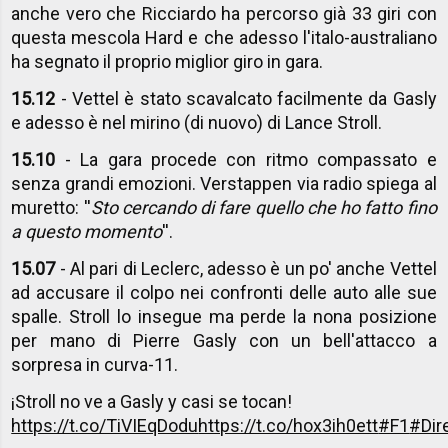
anche vero che Ricciardo ha percorso già 33 giri con
questa mescola Hard e che adesso l'italo-australiano
ha segnato il proprio miglior giro in gara.
15.12
- Vettel è stato scavalcato facilmente da Gasly
e adesso è nel mirino (di nuovo) di Lance Stroll.
15.10
- La gara procede con ritmo compassato e
senza grandi emozioni. Verstappen via radio spiega al
muretto: ''
Sto cercando di fare quello che ho fatto fino
a questo momento
''.
15.07
- Al pari di Leclerc, adesso è un po' anche Vettel
ad accusare il colpo nei confronti delle auto alle sue
spalle. Stroll lo insegue ma perde la nona posizione
per mano di Pierre Gasly con un bell'attacco a
sorpresa in curva-11.
¡Stroll no ve a Gasly y casi se tocan!
https://t.co/TiVIEqDodu
https://t.co/hox3ih0ett
#F1
#Dir