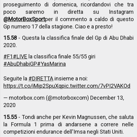
proseguimento di domenica, ricordandovi che tra
poco saremo in diretta su Instagram
@MotorBoxSport
per il commento a caldo di questo
Gp numero 17 della stagione. Ciao e a presto!
15.58
- Questa la classifica finale del Gp di Abu Dhabi
2020.
#F1
#LIVE
la classifica finale 55/55 giri
#AbuDhabiGP
#YasMarina
Seguite la
#DIRETTA
insieme a noi:
https://t.co/iMip2SpuXq
pic.twitter.com/7vPI2VAKOd
— motorbox.com (@motorboxcom)
December 13,
2020
15.55
- Tondi anche per Kevin Magnussen, che saluta
la Formula 1 prima di andarsene a correre nelle
competizioni endurance dell'Imsa negli Stati Uniti.