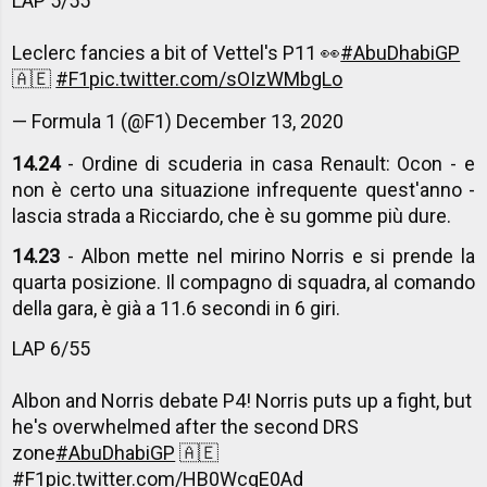
LAP 5/55
Leclerc fancies a bit of Vettel's P11 👀
#AbuDhabiGP
🇦🇪
#F1
pic.twitter.com/sOIzWMbgLo
— Formula 1 (@F1)
December 13, 2020
14.24
- Ordine di scuderia in casa Renault: Ocon - e
non è certo una situazione infrequente quest'anno -
lascia strada a Ricciardo, che è su gomme più dure.
14.23
- Albon mette nel mirino Norris e si prende la
quarta posizione. Il compagno di squadra, al comando
della gara, è già a 11.6 secondi in 6 giri.
LAP 6/55
Albon and Norris debate P4! Norris puts up a fight, but
he's overwhelmed after the second DRS
zone
#AbuDhabiGP
🇦🇪
#F1
pic.twitter.com/HB0WcgE0Ad