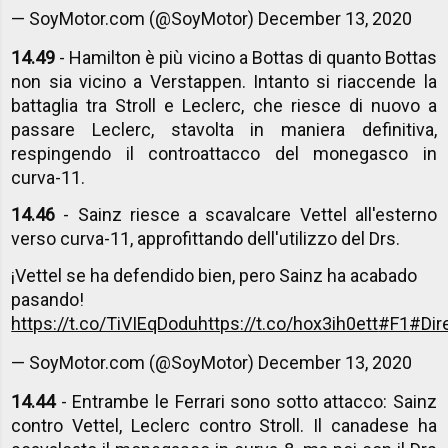
— SoyMotor.com (@SoyMotor)
December 13, 2020
14.49
- Hamilton è più vicino a Bottas di quanto Bottas
non sia vicino a Verstappen. Intanto si riaccende la
battaglia tra Stroll e Leclerc, che riesce di nuovo a
passare Leclerc, stavolta in maniera definitiva,
respingendo il controattacco del monegasco in
curva-11.
14.46
- Sainz riesce a scavalcare Vettel all'esterno
verso curva-11, approfittando dell'utilizzo del Drs.
¡Vettel se ha defendido bien, pero Sainz ha acabado
pasando!
https://t.co/TiVIEqDodu
https://t.co/hox3ih0ett
#F1
#Dir
— SoyMotor.com (@SoyMotor)
December 13, 2020
14.44
- Entrambe le Ferrari sono sotto attacco: Sainz
contro Vettel, Leclerc contro Stroll. Il canadese ha