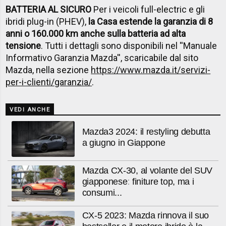
BATTERIA AL SICURO
Per i veicoli full-electric e gli
ibridi plug-in (PHEV),
la Casa estende la garanzia di 8
anni o 160.000 km anche sulla batteria ad alta
tensione
. Tutti i dettagli sono disponibili nel ''Manuale
Informativo Garanzia Mazda'', scaricabile dal sito
Mazda, nella sezione
https://www.mazda.it/servizi-
per-i-clienti/garanzia/
.
VEDI ANCHE
Mazda3 2024: il restyling debutta
a giugno in Giappone
Mazda CX-30, al volante del SUV
giapponese: finiture top, ma i
consumi...
CX-5 2023: Mazda rinnova il suo