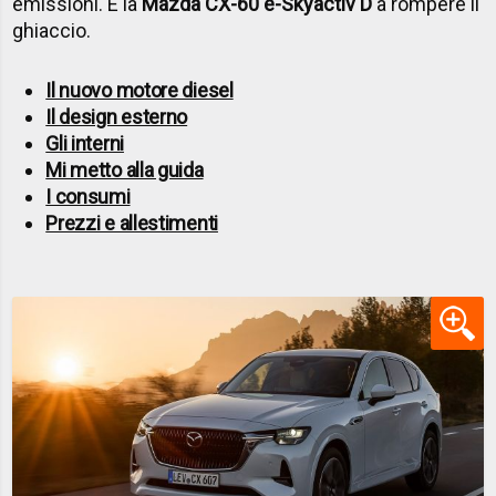
emissioni. È la
Mazda CX-60 e-Skyactiv D
a rompere il
ghiaccio.
Il nuovo motore diesel
Il design esterno
Gli interni
Mi metto alla guida
I consumi
Prezzi e allestimenti