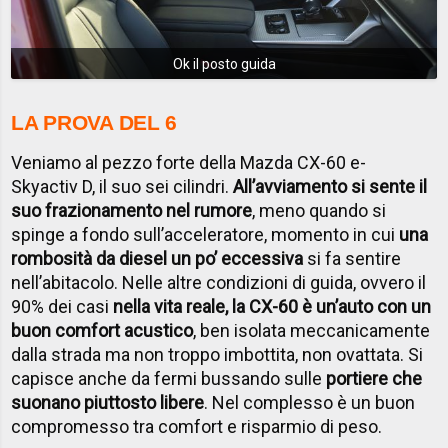
Ok il posto guida
LA PROVA DEL 6
Veniamo al pezzo forte della Mazda CX-60 e-
Skyactiv D, il suo sei cilindri.
All’avviamento si sente il
suo frazionamento nel rumore
, meno quando si
spinge a fondo sull’acceleratore, momento in cui
una
rombosità da diesel un po’ eccessiva
si fa sentire
nell’abitacolo. Nelle altre condizioni di guida, ovvero il
90% dei casi
nella vita reale, la CX-60 è un’auto con un
buon comfort acustico
, ben isolata meccanicamente
dalla strada ma non troppo imbottita, non ovattata. Si
capisce anche da fermi bussando sulle
portiere che
suonano piuttosto libere
. Nel complesso è un buon
compromesso tra comfort e risparmio di peso.