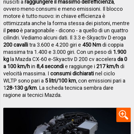
riusciti a
raggiungere il massimo dell’efficienza
,
ovvero meno consumi e meno emissioni. Il blocco
motore è tutto nuovo: in chiave efficienza è
ottimizzata anche la forma stessa dei pistoni, mentre
il
peso
è paragonabile - dicono - a quello di un quattro
cilindri. Vediamo alcuni dati. Il 3.3 e-Skyactiv D eroga
200 cavalli
tra 3.600 e 4.200 giri e
450 Nm
di coppia
massima tra 1.400 e 3.000 giri. Con un peso di
1.900
kg
la Mazda CX-60 e-Skyactiv D 200 cv accelera
da 0
a 100 km/h
in
8,4 secondi
e raggiunge i
217 km/h
di
velocità massima. I
consumi dichiarati
nel ciclo
WLTP sono pari a
5 litri/100 km
, con emissioni pari a
1
28-130 g/km
. La scheda tecnica sembra dare
ragione ai tecnici Mazda.