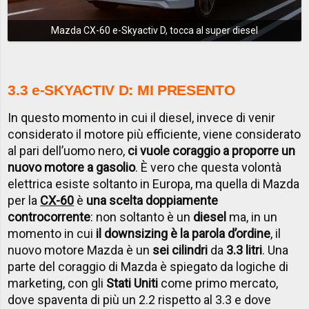
Mazda CX-60 e-Skyactiv D, tocca al super diesel
3.3 e-SKYACTIV D: MI PRESENTO
In questo momento in cui il diesel, invece di venir
considerato il motore più efficiente, viene considerato
al pari dell’uomo nero,
ci vuole coraggio a proporre un
nuovo motore a gasolio
. È vero che questa volontà
elettrica esiste soltanto in Europa, ma quella di Mazda
per la
CX-60
è
una scelta doppiamente
controcorrente
: non soltanto è un
diesel
ma, in un
momento in cui
il downsizing è la parola d’ordine
, il
nuovo motore Mazda è un
sei cilindri
da
3.3 litri
. Una
parte del coraggio di Mazda è spiegato da logiche di
marketing, con gli
Stati Uniti
come primo mercato,
dove spaventa di più un 2.2 rispetto al 3.3 e dove