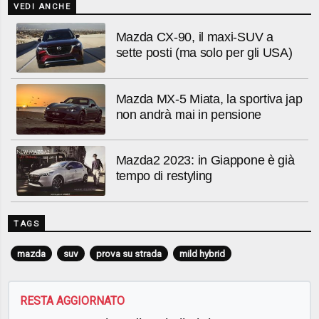
VEDI ANCHE
Mazda CX-90, il maxi-SUV a
sette posti (ma solo per gli USA)
Mazda MX-5 Miata, la sportiva jap
non andrà mai in pensione
Mazda2 2023: in Giappone è già
tempo di restyling
TAGS
mazda
suv
prova su strada
mild hybrid
RESTA AGGIORNATO