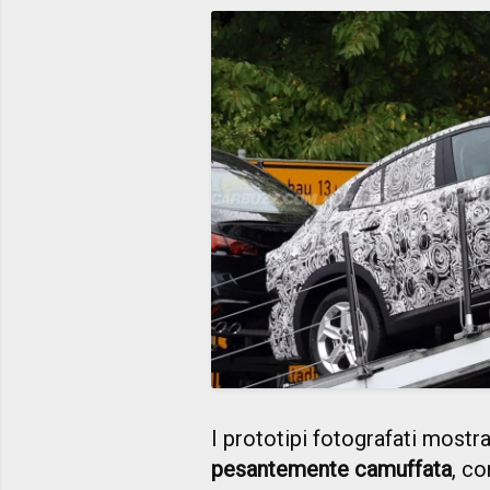
I prototipi fotografati most
pesantemente camuffata
, c