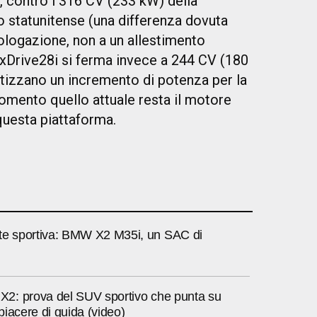
 contro i 316 CV (233 kW) della
o statunitense (una differenza dovuta
ologazione, non a un allestimento
 xDrive28i si ferma invece a 244 CV (180
otizzano un incremento di potenza per la
omento quello attuale resta il motore
questa piattaforma.
 sportiva: BMW X2 M35i, un SAC di
: prova del SUV sportivo che punta su
 piacere di guida (video)