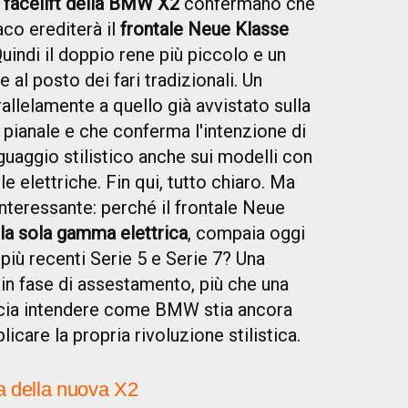
l
facelift della BMW X2
confermano che
co erediterà il
frontale Neue Klasse
Quindi il doppio rene più piccolo e un
al posto dei fari tradizionali. Un
llelamente a quello già avvistato sulla
 pianale e che conferma l'intenzione di
guaggio stilistico anche sui modelli con
e elettriche. Fin qui, tutto chiaro. Ma
nteressante: perché il frontale Neue
r la sola gamma elettrica
, compaia oggi
 più recenti Serie 5 e Serie 7? Una
in fase di assestamento, più che una
lascia intendere come BMW stia ancora
care la propria rivoluzione stilistica.
a della nuova X2