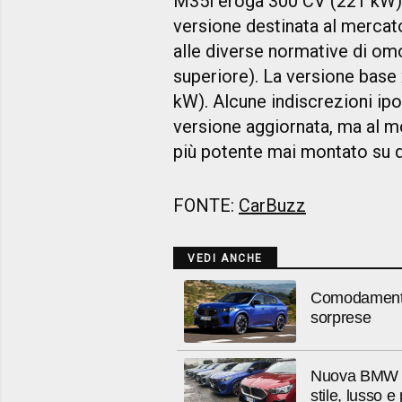
M35i eroga 300 CV (221 kW),
versione destinata al mercat
alle diverse normative di om
superiore). La versione base
kW). Alcune indiscrezioni ip
versione aggiornata, ma al m
più potente mai montato su 
FONTE:
CarBuzz
VEDI ANCHE
Comodamente
sorprese
Nuova BMW X2
stile, lusso e