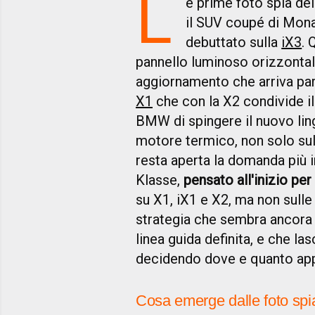
L
e prime foto spia de
il SUV coupé di Mona
debuttato sulla
iX3
. 
pannello luminoso orizzontale 
aggiornamento che arriva para
X1
che con la X2 condivide il
BMW di spingere il nuovo lin
motore termico, non solo sull
resta aperta la domanda più i
Klasse,
pensato all'inizio pe
su X1, iX1 e X2, ma non sulle
strategia che sembra ancora 
linea guida definita, e che 
decidendo dove e quanto appli
Cosa emerge dalle foto spi