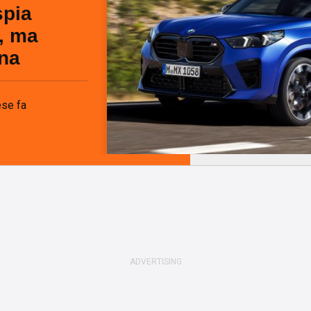
spia
t, ma
rna
se fa