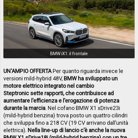
BMW iX1: il frontale
UN'AMPIO OFFERTA
Per quanto riguarda invece le
versioni mild-hybrid 48V,
BMW ha sviluppato un
motore elettrico integrato nel cambio
Steptronic sette rapporti, che contribuisce ad
aumentare l'efficienza e l'erogazione di potenza
durante la marcia
. Nel cofano BMW X1 xDrive23i
(mild-hybrid benzina) trova posto un quattro cilindri
che sviluppa fino a 218 CV (19 CV arrivano dall’unità
elettrica).
Nella line-up di lancio c'è anche la nuova
BMW X1 sDrive18i (mild-hybrid benzina) con un tre