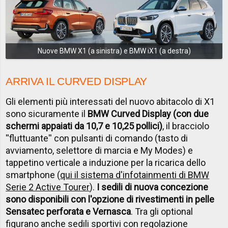
Nuove BMW X1 (a sinistra) e BMW iX1 (a destra)
ARRIVA IL CURVED DISPLAY
Gli elementi più interessati del nuovo abitacolo di X1
sono sicuramente il
BMW Curved Display (con due
schermi appaiati da 10,7 e 10,25 pollici)
, il bracciolo
''fluttuante'' con pulsanti di comando (tasto di
avviamento, selettore di marcia e My Modes) e
tappetino verticale a induzione per la ricarica dello
smartphone (
qui il sistema d'infotainmenti di BMW
Serie 2 Active Tourer
).
I sedili di nuova concezione
sono disponibili con l'opzione di rivestimenti in pelle
Sensatec perforata e Vernasca
. Tra gli optional
figurano anche sedili sportivi con regolazione