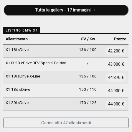
Tutta la gallery - 17 immagini
LISTINO BMW X1
Allestimento
CV / Kw
Prezzo
X1 18i sDrive
136 / 100
42.200 €
X1 iX 20 eDrive BEV Special Edition
- / -
43.000 €
X1 18i sDrive X-Line
136 / 100
44.870 €
X1 18d sDrive
150 / 110
44.900 €
X1 20i sDrive
170 / 125
44.900 €
Carica altri 42 allestimenti