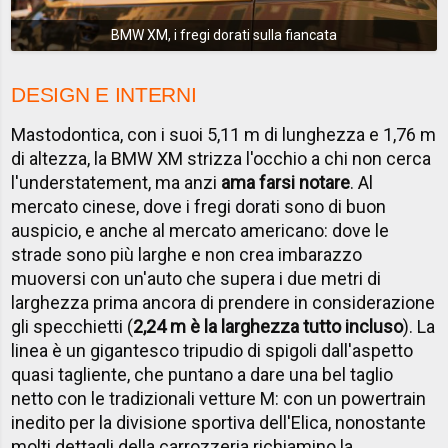
BMW XM, i fregi dorati sulla fiancata
DESIGN E INTERNI
Mastodontica, con i suoi 5,11 m di lunghezza e 1,76 m
di altezza, la BMW XM strizza l'occhio a chi non cerca
l'understatement, ma anzi
ama farsi notare
. Al
mercato cinese, dove i fregi dorati sono di buon
auspicio, e anche al mercato americano: dove le
strade sono più larghe e non crea imbarazzo
muoversi con un'auto che supera i due metri di
larghezza prima ancora di prendere in considerazione
gli specchietti (
2,24 m è la larghezza tutto incluso
). La
linea è un gigantesco tripudio di spigoli dall'aspetto
quasi tagliente, che puntano a dare una bel taglio
netto con le tradizionali vetture M: con un powertrain
inedito per la divisione sportiva dell'Elica, nonostante
molti dettagli della carrozzeria richiamino la