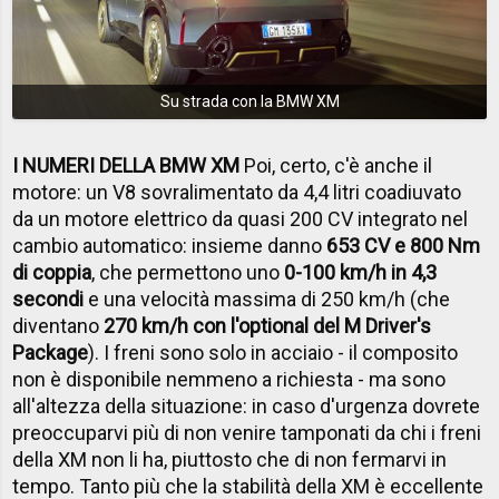
Su strada con la BMW XM
I NUMERI DELLA BMW XM
Poi, certo, c'è anche il
motore: un V8 sovralimentato da 4,4 litri coadiuvato
da un motore elettrico da quasi 200 CV integrato nel
cambio automatico: insieme danno
653 CV e 800 Nm
di coppia
, che permettono uno
0-100 km/h in 4,3
secondi
e una velocità massima di 250 km/h (che
diventano
270 km/h con l'optional del M Driver's
Package
). I freni sono solo in acciaio - il composito
non è disponibile nemmeno a richiesta - ma sono
all'altezza della situazione: in caso d'urgenza dovrete
preoccuparvi più di non venire tamponati da chi i freni
della XM non li ha, piuttosto che di non fermarvi in
tempo. Tanto più che la stabilità della XM è eccellente