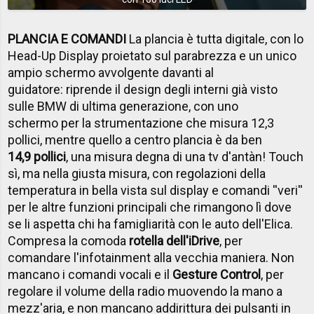
PLANCIA E COMANDI
La plancia è tutta digitale, con lo
Head-Up Display proietato sul parabrezza e un unico
ampio schermo avvolgente davanti al
guidatore: riprende il design degli interni già visto
sulle BMW di ultima generazione, con uno
schermo per la strumentazione che misura 12,3
pollici, mentre quello a centro plancia è da ben
14,9 pollici
, una misura degna di una tv d'antàn! Touch
sì, ma nella giusta misura, con regolazioni della
temperatura in bella vista sul display e comandi ''veri''
per le altre funzioni principali che rimangono lì dove
se li aspetta chi ha famigliarità con le auto dell'Elica.
Compresa la comoda
rotella dell'iDrive
, per
comandare l'infotainment alla vecchia maniera. Non
mancano i comandi vocali e il
Gesture Control
, per
regolare il volume della radio muovendo la mano a
mezz'aria, e non mancano addirittura dei pulsanti in