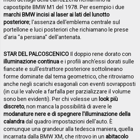
capostipite BMW M1 del 1978. Per esempio i due
marchi BMW incisi al laser ai lati del lunotto
posteriore
; l'assenza dell'emblema centrale sul
portellone e luci posteriori che richiamano le prese
d'aria ''a persiana'' dell'antenata.
STAR DEL PALCOSCENICO
Il doppio rene dorato con
illuminazione continua
e i profili anch'essi dorati sulle
fiancate e sull'estrattore posteriore sottolineano
forme dominate dal tema geometrico, che ritroviamo
anche negli scarichi esagonali con eventi sovrapposti
(in cui le valvole a farfalla per parzializzare il volume
sono ben evidenti). Per chi volesse un
look più
discreto
, non manca la possibilità di avere le
modanature nere e di spegnere l'illuminazione della
calandra
dal quadro impostazioni dell'auto. È
comunque una grandeur alla tedesca maniera, quella
incarnata dalla BMW XM, che ritrovo in un
abitacolo