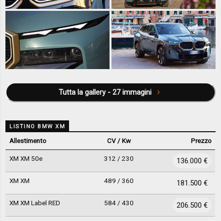
Tutta la gallery - 27 immagini
LISTINO BMW XM
Allestimento
CV / Kw
Prezzo
XM XM 50e
312 / 230
136.000 €
XM XM
489 / 360
181.500 €
XM XM Label RED
584 / 430
206.500 €