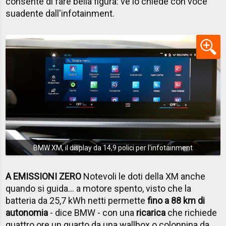
consente di fare bella figura: ve lo chiede con voce
suadente dall'infotainment.
BMW XM, il display da 14,9 polici per l'infotainment
A EMISSIONI ZERO
Notevoli le doti della XM anche
quando si guida... a motore spento, visto che la
batteria da 25,7 kWh netti permette
fino a 88 km di
autonomia
- dice BMW - con una
ricarica
che richiede
quattro ore un quarto da una wallbox o colonnina da