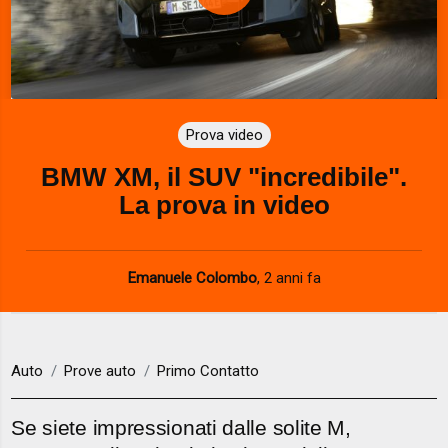
P
l
a
Prova video
y
BMW XM, il SUV "incredibile".
V
La prova in video
i
d
Emanuele Colombo
,
2 anni fa
e
o
Auto
Prove auto
Primo Contatto
Se siete impressionati dalle solite M,