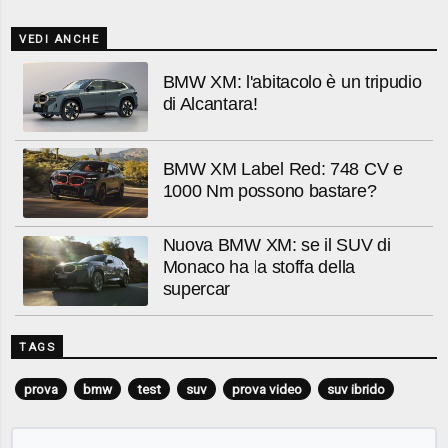
VEDI ANCHE
BMW XM: l'abitacolo è un tripudio
di Alcantara!
BMW XM Label Red: 748 CV e
1000 Nm possono bastare?
Nuova BMW XM: se il SUV di
Monaco ha la stoffa della
supercar
TAGS
prova
bmw
test
suv
prova video
suv ibrido