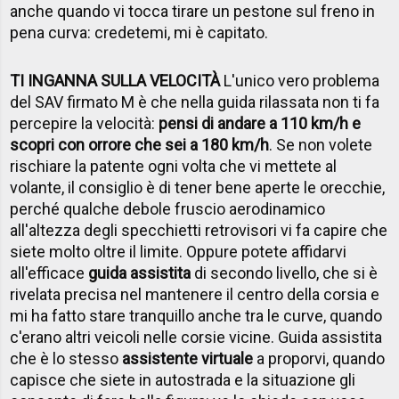
anche quando vi tocca tirare un pestone sul freno in
pena curva: credetemi, mi è capitato.
TI INGANNA SULLA VELOCITÀ
L'unico vero problema
del SAV firmato M è che nella guida rilassata non ti fa
percepire la velocità:
pensi di andare a 110 km/h e
scopri con orrore che sei a 180 km/h
. Se non volete
rischiare la patente ogni volta che vi mettete al
volante, il consiglio è di tener bene aperte le orecchie,
perché qualche debole fruscio aerodinamico
all'altezza degli specchietti retrovisori vi fa capire che
siete molto oltre il limite. Oppure potete affidarvi
all'efficace
guida assistita
di secondo livello, che si è
rivelata precisa nel mantenere il centro della corsia e
mi ha fatto stare tranquillo anche tra le curve, quando
c'erano altri veicoli nelle corsie vicine. Guida assistita
che è lo stesso
assistente virtuale
a proporvi, quando
capisce che siete in autostrada e la situazione gli