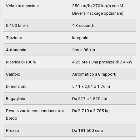
Velocità massima
250 km/h (270 km/h con M
Driver's Package opzionale)
0-100 km/h
4,3 secondi
Trazione
Integrale
Autonomia
fino a 88 km
Ricarica 0-100%
4,25 ore a una potenza di 7.4 kW
Cambio
Automatico a 8 rapporti
Dimensioni
5,11 x 2,01 x 1,76 m
Bagagliaio
Da 527 a 1.820 litri
Peso a vuoto con conducente a
Da 2.710 a 2.785 kg
bordo
Prezzo
Da 181.500 euro