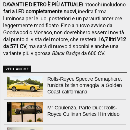
DAVANTI E DIETRO È PIÙ ATTUALE
I ritocchi includono
fari a LED completamente nuovi
, inedita firma
luminosa per le luci posteriori e un paraurti anteriore
leggermente modificato. Fino a nuovo avviso da
Goodwood o Monaco, non dovrebbero esserci novità
dal punto di vista del motore, che resterà il
6,7 litri
V12
da 571 CV
, ma sarà di nuovo disponibile anche una
variante più vigorosa
Black Badge
da 600 CV.
VEDI ANCHE
Rolls-Royce Spectre Semaphore:
l'unicità british omaggia la Golden
Coast californiana
Mr Opulenza, Parte Due: Rolls-
Royce Cullinan Series II in video