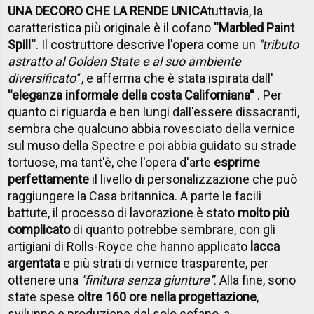
UNA DECORO CHE LA RENDE UNICA
tuttavia, la
caratteristica più originale è il cofano
''Marbled Paint
Spill''
. Il costruttore descrive l'opera come un
''tributo
astratto al Golden State e al suo ambiente
diversificato''
, e afferma che è stata ispirata dall'
''eleganza informale della costa Californiana''
. Per
quanto ci riguarda e ben lungi dall'essere dissacranti,
sembra che qualcuno abbia rovesciato della vernice
sul muso della Spectre e poi abbia guidato su strade
tortuose, ma tant'è, che l'opera d'arte
esprime
perfettamente
il livello di personalizzazione che può
raggiungere la Casa britannica. A parte le facili
battute, il processo di lavorazione è stato
molto più
complicato
di quanto potrebbe sembrare, con gli
artigiani di Rolls-Royce che hanno applicato
lacca
argentata
e più strati di vernice trasparente, per
ottenere una
''finitura senza giunture”
. Alla fine, sono
state spese
oltre 160 ore nella progettazione
,
sviluppo e produzione del solo cofano, a