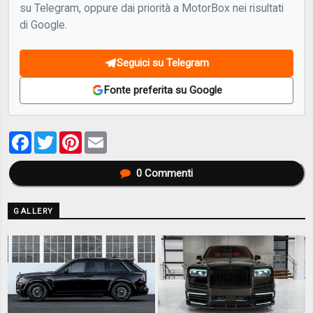
su Telegram, oppure dai priorità a MotorBox nei risultati
di Google.
Seguici su Telegram
Fonte preferita su Google
Facebook
Twitter
Pinterest
Email
0
Commenti
GALLERY