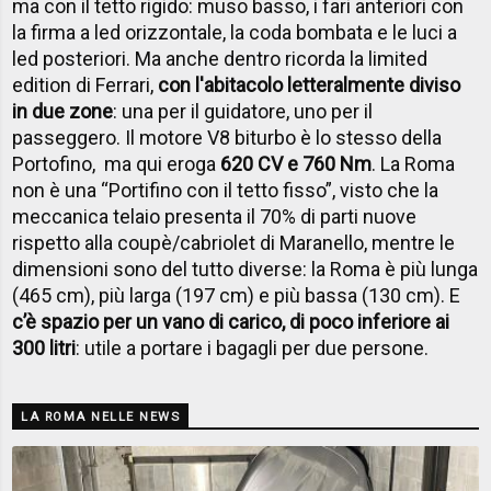
ma con il tetto rigido: muso basso, i fari anteriori con
la firma a led orizzontale, la coda bombata e le luci a
led posteriori. Ma anche dentro ricorda la limited
edition di Ferrari,
con l'abitacolo letteralmente diviso
in due zone
: una per il guidatore, uno per il
passeggero. Il motore V8 biturbo è lo stesso della
Portofino, ma qui eroga
620 CV e 760 Nm
. La Roma
non è una “Portifino con il tetto fisso”, visto che la
meccanica telaio presenta il 70% di parti nuove
rispetto alla coupè/cabriolet di Maranello, mentre le
dimensioni sono del tutto diverse: la Roma è più lunga
(465 cm), più larga (197 cm) e più bassa (130 cm). E
c’è spazio per un vano di carico, di poco inferiore ai
300 litri
: utile a portare i bagagli per due persone.
LA ROMA NELLE NEWS