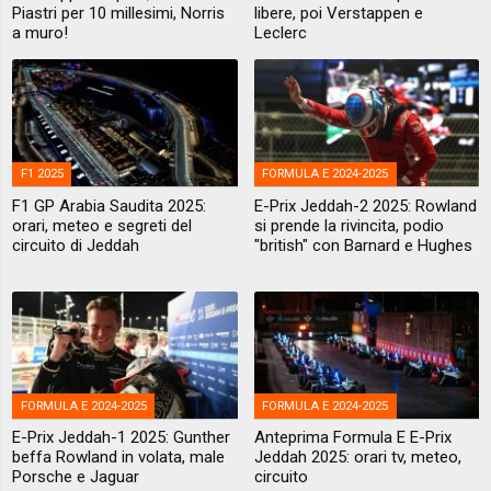
Piastri per 10 millesimi, Norris
libere, poi Verstappen e
a muro!
Leclerc
F1 2025
FORMULA E 2024-2025
F1 GP Arabia Saudita 2025:
E-Prix Jeddah-2 2025: Rowland
orari, meteo e segreti del
si prende la rivincita, podio
circuito di Jeddah
"british" con Barnard e Hughes
FORMULA E 2024-2025
FORMULA E 2024-2025
E-Prix Jeddah-1 2025: Gunther
Anteprima Formula E E-Prix
beffa Rowland in volata, male
Jeddah 2025: orari tv, meteo,
Porsche e Jaguar
circuito