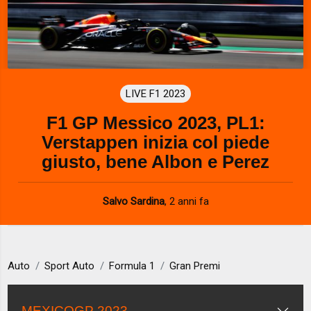
LIVE F1 2023
F1 GP Messico 2023, PL1:
Verstappen inizia col piede
giusto, bene Albon e Perez
Salvo Sardina
,
2 anni fa
Auto
Sport Auto
Formula 1
Gran Premi
MEXICOGP 2023