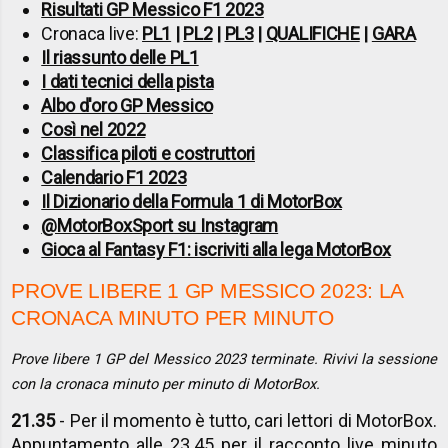
Risultati GP Messico F1 2023
Cronaca live:
PL1
|
PL2
|
PL3
|
QUALIFICHE
|
GARA
Il riassunto delle PL1
I dati tecnici della pista
Albo d'oro GP Messico
Così nel 2022
Classifica piloti e costruttori
Calendario F1 2023
Il Dizionario della Formula 1 di MotorBox
@MotorBoxSport su Instagram
Gioca al Fantasy F1: iscriviti alla lega MotorBox
PROVE LIBERE 1 GP MESSICO 2023: LA
CRONACA MINUTO PER MINUTO
Prove libere 1 GP del Messico 2023 terminate. Rivivi la sessione
con la cronaca minuto per minuto di MotorBox.
21.35
- Per il momento è tutto, cari lettori di MotorBox.
Appuntamento alle 23.45 per il racconto live minuto