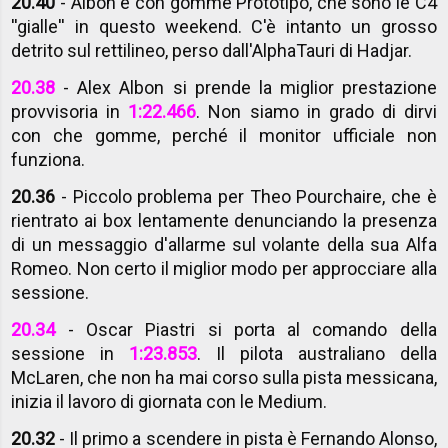
20.40
- Albon è con gomme Prototipo, che sono le C4
''gialle'' in questo weekend. C'è intanto un grosso
detrito sul rettilineo, perso dall'AlphaTauri di Hadjar.
20.38
- Alex Albon si prende la miglior prestazione
provvisoria in
1:22.466
. Non siamo in grado di dirvi
con che gomme, perché il monitor ufficiale non
funziona.
20.36
- Piccolo problema per Theo Pourchaire, che è
rientrato ai box lentamente denunciando la presenza
di un messaggio d'allarme sul volante della sua Alfa
Romeo. Non certo il miglior modo per approcciare alla
sessione.
20.34
- Oscar Piastri si porta al comando della
sessione in
1:23.853
. Il pilota australiano della
McLaren, che non ha mai corso sulla pista messicana,
inizia il lavoro di giornata con le Medium.
20.32
- Il primo a scendere in pista è Fernando Alonso,