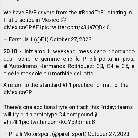
We have FIVE drivers from the
#RoadToF1
starring in
first practice in Mexico 🤩
#MexicoGP
#F1
pic.twitter.com/x3Ja7QDxI0
— Formula 1 (@F1)
October 27, 2023
20.18
- Iniziamo il weekend messicano ricordando
quali sono le gomme che la Pirelli porta in pista
all'Autodromo Hermanos Rodriguez: C3, C4 e C5, e
cioè le mescole più morbide del lotto.
A return to the standard
#F1
practice format for the
#MexicoGP
!
There's one additional tyre on track this Friday: teams
will try out a prototype C4 compound 🧪
#Fit4F1
pic.twitter.com/KGY59Bmec8
— Pirelli Motorsport (@pirellisport)
October 27, 2023