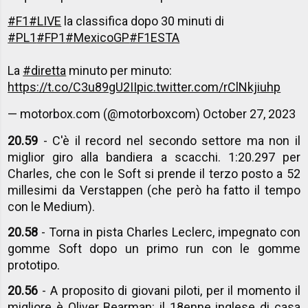
#F1
#LIVE
la classifica dopo 30 minuti di
#PL1
#FP1
#MexicoGP
#F1ESTA
La
#diretta
minuto per minuto:
https://t.co/C3u89gU2II
pic.twitter.com/rClNkjiuhp
— motorbox.com (@motorboxcom)
October 27, 2023
20.59
- C'è il record nel secondo settore ma non il
miglior giro alla bandiera a scacchi. 1:20.297 per
Charles, che con le Soft si prende il terzo posto a 52
millesimi da Verstappen (che però ha fatto il tempo
con le Medium).
20.58
- Torna in pista Charles Leclerc, impegnato con
gomme Soft dopo un primo run con le gomme
prototipo.
20.56
- A proposito di giovani piloti, per il momento il
migliore è Oliver Bearman: il 18enne inglese di casa