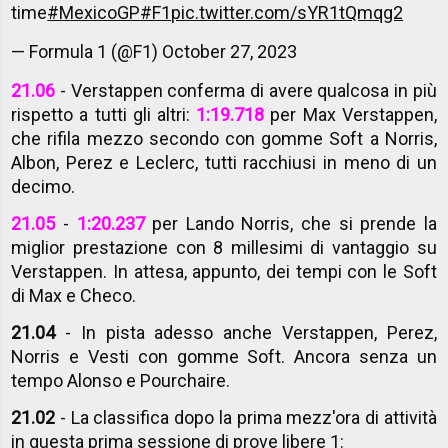
time
#MexicoGP
#F1
pic.twitter.com/sYR1tQmqg2
— Formula 1 (@F1)
October 27, 2023
21.06
- Verstappen conferma di avere qualcosa in più
rispetto a tutti gli altri:
1:19.718
per Max Verstappen,
che rifila mezzo secondo con gomme Soft a Norris,
Albon, Perez e Leclerc, tutti racchiusi in meno di un
decimo.
21.05
-
1:20.237
per Lando Norris, che si prende la
miglior prestazione con 8 millesimi di vantaggio su
Verstappen. In attesa, appunto, dei tempi con le Soft
di Max e Checo.
21.04
- In pista adesso anche Verstappen, Perez,
Norris e Vesti con gomme Soft. Ancora senza un
tempo Alonso e Pourchaire.
21.02
- La classifica dopo la prima mezz'ora di attività
in questa prima sessione di prove libere 1: