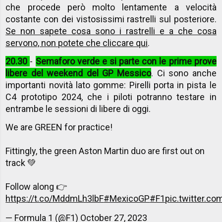
che procede però molto lentamente a velocità
costante con dei vistosissimi rastrelli sul posteriore.
Se non sapete cosa sono i rastrelli e a che cosa
servono, non potete che cliccare qui
.
20.30
-
Semaforo verde e si parte con le prime prove
libere del weekend del GP Messico
. Ci sono anche
importanti novità lato gomme: Pirelli porta in pista le
C4 prototipo 2024, che i piloti potranno testare in
entrambe le sessioni di libere di oggi.
We are GREEN for practice!
Fittingly, the green Aston Martin duo are first out on
track 💚
Follow along 👉
https://t.co/MddmLh3lbF
#MexicoGP
#F1
pic.twitter.c
— Formula 1 (@F1)
October 27, 2023