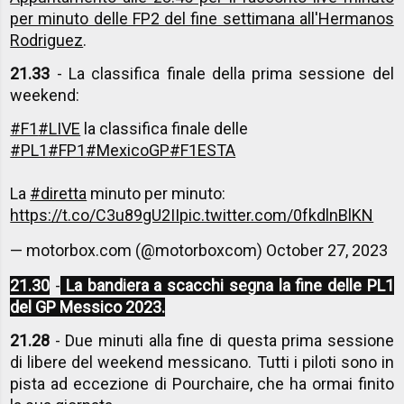
per minuto delle FP2 del fine settimana all'Hermanos
Rodriguez
.
21.33
- La classifica finale della prima sessione del
weekend:
#F1
#LIVE
la classifica finale delle
#PL1
#FP1
#MexicoGP
#F1ESTA
La
#diretta
minuto per minuto:
https://t.co/C3u89gU2II
pic.twitter.com/0fkdlnBlKN
— motorbox.com (@motorboxcom)
October 27, 2023
21.30
-
La bandiera a scacchi segna la fine delle PL1
del GP Messico 2023.
21.28
- Due minuti alla fine di questa prima sessione
di libere del weekend messicano. Tutti i piloti sono in
pista ad eccezione di Pourchaire, che ha ormai finito