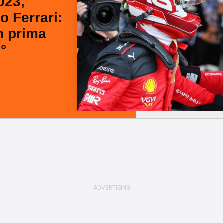
023,
o Ferrari:
n prima
3°