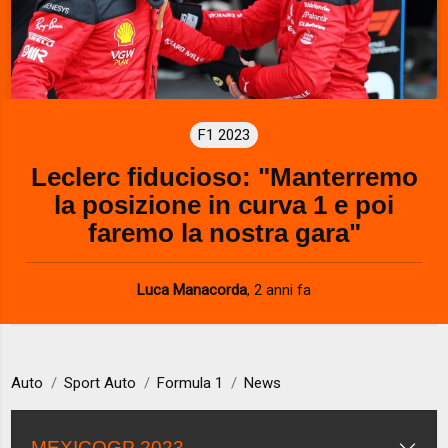
F1 2023
Leclerc fiducioso: "Manterremo
la posizione in curva 1 e poi
faremo la nostra gara"
Luca Manacorda
,
2 anni fa
Auto
Sport Auto
Formula 1
News
MEXICOGP 2023