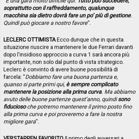
''
È una gara molto difficile qui.
Tutto può succedere,
soprattutto con il raffreddamento, qualunque
macchina sia dietro dovrà fare un po’ più di gestione
.
Quindi può giocare a nostro favore
''.
LECLERC OTTIMISTA
Ecco dunque che in questa
situazione riuscire a mantenere le due Ferrari davanti
dopo l'insidioso approccio a curva 1 sarà ancora più
importante, non solo dal punto di vista strategico.
Leclerc è convinto di avere buone possibilità di
farcela: ''
Dobbiamo fare una buona partenza e,
quanso si parte primi qui,
è sempre complicato
mantenere la posizione alla prima curva
. Ma abbiamo
avuto delle buone partenze quest’anno, quindi
sono
fiducioso
che potremo mantenere il primo posto fino
alla prima curva e poi proveremo a fare la nostra
migliore gara
''.
VERSTAPPEN FAVORITO
Il primo degli avversari a