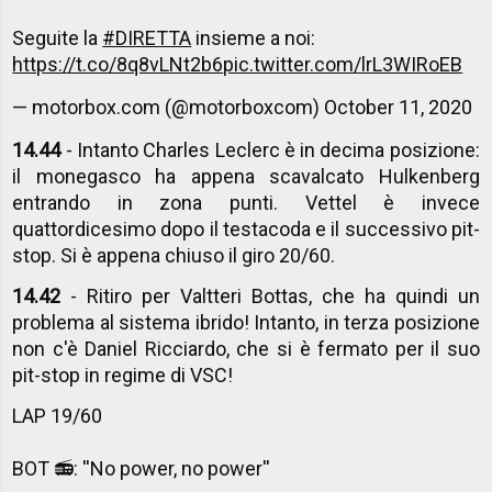
Seguite la
#DIRETTA
insieme a noi:
https://t.co/8q8vLNt2b6
pic.twitter.com/lrL3WIRoEB
— motorbox.com (@motorboxcom)
October 11, 2020
14.44
- Intanto Charles Leclerc è in decima posizione:
il monegasco ha appena scavalcato Hulkenberg
entrando in zona punti. Vettel è invece
quattordicesimo dopo il testacoda e il successivo pit-
stop. Si è appena chiuso il giro 20/60.
14.42
- Ritiro per Valtteri Bottas, che ha quindi un
problema al sistema ibrido! Intanto, in terza posizione
non c'è Daniel Ricciardo, che si è fermato per il suo
pit-stop in regime di VSC!
LAP 19/60
BOT 📻: ''No power, no power''