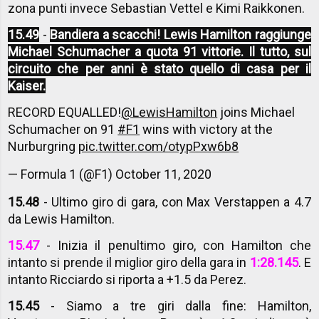
zona punti invece Sebastian Vettel e Kimi Raikkonen.
15.49
-
Bandiera a scacchi! Lewis Hamilton raggiunge
Michael Schumacher a quota 91 vittorie. Il tutto, sul
circuito che per anni è stato quello di casa per il
Kaiser.
RECORD EQUALLED!
@LewisHamilton
joins Michael
Schumacher on 91
#F1
wins with victory at the
Nurburgring
pic.twitter.com/otypPxw6b8
— Formula 1 (@F1)
October 11, 2020
15.48
- Ultimo giro di gara, con Max Verstappen a 4.7
da Lewis Hamilton.
15.47
- Inizia il penultimo giro, con Hamilton che
intanto si prende il miglior giro della gara in
1:28.145
. E
intanto Ricciardo si riporta a +1.5 da Perez.
15.45
- Siamo a tre giri dalla fine: Hamilton,