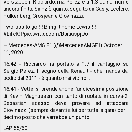
Verstappen, Ricciardo, ma Perez è a 1.3 quindi non è
ancora finita. Sainz è quinto, seguito da Gasly, Leclerc,
Hulkenberg, Grosjean e Giovinazzi.
Two laps to go!!!! Bring it home Lewis!!!!!
#EifelGP
pic.twitter.com/BsiauspjQo
— Mercedes-AMG F1 (@MercedesAMGF1)
October
11, 2020
15.42
- Ricciardo ha portato a 1.7 il vantaggio su
Sergio Perez. Il sogno della Renault - che manca dal
podio dal 2011 - è quanto mai vicino...
15.41
- Vettel si prende anche l'undicesima posizione
di Kevin Magnussen con tanto di ruotata in curva-2.
Sebastian adesso deve provare ad attaccare
Giovinazzi (sempre davanti a lui per tutta la gara) per il
decimo posto che varrebbe un punto.
LAP 55/60