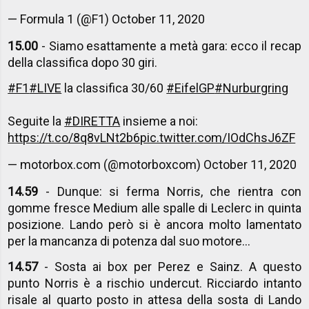
— Formula 1 (@F1)
October 11, 2020
15.00
- Siamo esattamente a metà gara: ecco il recap
della classifica dopo 30 giri.
#F1
#LIVE
la classifica 30/60
#EifelGP
#Nurburgring
Seguite la
#DIRETTA
insieme a noi:
https://t.co/8q8vLNt2b6
pic.twitter.com/IOdChsJ6ZF
— motorbox.com (@motorboxcom)
October 11, 2020
14.59
- Dunque: si ferma Norris, che rientra con
gomme fresce Medium alle spalle di Leclerc in quinta
posizione. Lando però si è ancora molto lamentato
per la mancanza di potenza dal suo motore...
14.57
- Sosta ai box per Perez e Sainz. A questo
punto Norris è a rischio undercut. Ricciardo intanto
risale al quarto posto in attesa della sosta di Lando