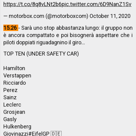
https://t.co/8q8vLNt2b6
pic.twitter.com/6D9NanZ1Sv
— motorbox.com (@motorboxcom)
October 11, 2020
15.26
- Sarà uno stop abbastanza lungo: il gruppo non
è ancora compattato e poi bisognerà aspettare che i
piloti doppiati riguadagnino il giro...
TOP TEN (UNDER SAFETY CAR)
Hamilton
Verstappen
Ricciardo
Perez
Sainz
Leclerc
Grosjean
Gasly
Hulkenberg
Giovinazzi
#EifelGP
🇩🇪