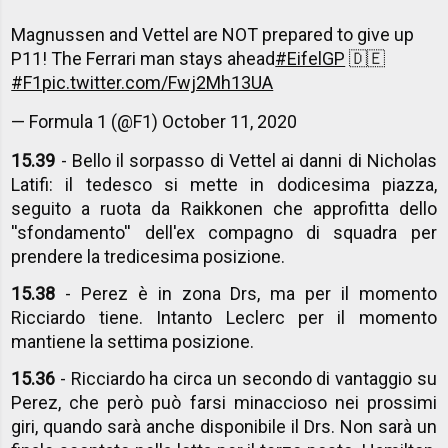
Magnussen and Vettel are NOT prepared to give up
P11! The Ferrari man stays ahead
#EifelGP
🇩🇪
#F1
pic.twitter.com/Fwj2Mh13UA
— Formula 1 (@F1)
October 11, 2020
15.39
- Bello il sorpasso di Vettel ai danni di Nicholas
Latifi: il tedesco si mette in dodicesima piazza,
seguito a ruota da Raikkonen che approfitta dello
''sfondamento'' dell'ex compagno di squadra per
prendere la tredicesima posizione.
15.38
- Perez è in zona Drs, ma per il momento
Ricciardo tiene. Intanto Leclerc per il momento
mantiene la settima posizione.
15.36
- Ricciardo ha circa un secondo di vantaggio su
Perez, che però può farsi minaccioso nei prossimi
giri, quando sarà anche disponibile il Drs. Non sarà un