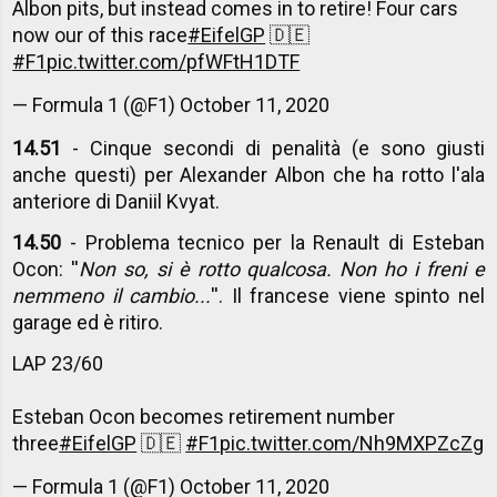
Albon pits, but instead comes in to retire! Four cars
now our of this race
#EifelGP
🇩🇪
#F1
pic.twitter.com/pfWFtH1DTF
— Formula 1 (@F1)
October 11, 2020
14.51
- Cinque secondi di penalità (e sono giusti
anche questi) per Alexander Albon che ha rotto l'ala
anteriore di Daniil Kvyat.
14.50
- Problema tecnico per la Renault di Esteban
Ocon: ''
Non so, si è rotto qualcosa. Non ho i freni e
nemmeno il cambio...
''. Il francese viene spinto nel
garage ed è ritiro.
LAP 23/60
Esteban Ocon becomes retirement number
three
#EifelGP
🇩🇪
#F1
pic.twitter.com/Nh9MXPZcZg
— Formula 1 (@F1)
October 11, 2020