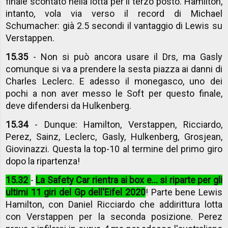
finale scontato nella lotta per il terzo posto. Hamilton,
intanto, vola via verso il record di Michael
Schumacher: già 2.5 secondi il vantaggio di Lewis su
Verstappen.
15.35
- Non si può ancora usare il Drs, ma Gasly
comunque si va a prendere la sesta piazza ai danni di
Charles Leclerc. E adesso il monegasco, uno dei
pochi a non aver messo le Soft per questo finale,
deve difendersi da Hulkenberg.
15.34
- Dunque: Hamilton, Verstappen, Ricciardo,
Perez, Sainz, Leclerc, Gasly, Hulkenberg, Grosjean,
Giovinazzi. Questa la top-10 al termine del primo giro
dopo la ripartenza!
15.32
-
La Safety Car rientra ai box e... si riparte per gli
ultimi 11 giri del Gp dell'Eifel 2020
! Parte bene Lewis
Hamilton, con Daniel Ricciardo che addirittura lotta
con Verstappen per la seconda posizione. Perez