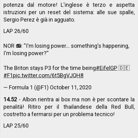
potenza dal motore! L'inglese è terzo e aspetta
istruzioni per un reset del sistema: alle sue spalle,
Sergio Perez è già in agguato.
LAP 26/60
NOR 📻: ''I'm losing power... something's happening,
I'm losing power?''
The Briton stays P3 for the time being
#EifelGP
🇩🇪
#F1
pic.twitter.com/6t5BgVJQH8
— Formula 1 (@F1)
October 11, 2020
14.52
- Albon rientra ai box ma non è per scontare la
penalità! Ritiro per il thailandese della Red Bull,
costretto a fermarsi per un problema tecnico!
LAP 25/60