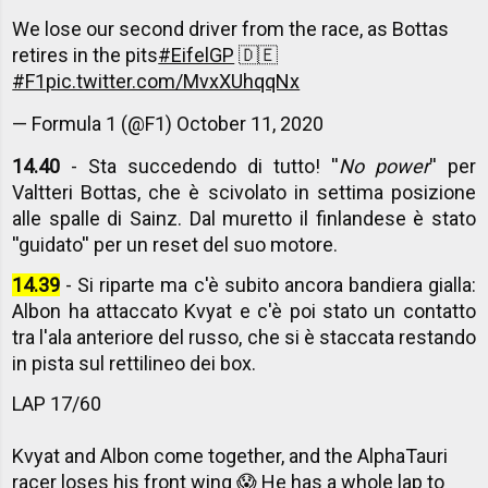
We lose our second driver from the race, as Bottas
retires in the pits
#EifelGP
🇩🇪
#F1
pic.twitter.com/MvxXUhqqNx
— Formula 1 (@F1)
October 11, 2020
14.40
- Sta succedendo di tutto! ''
No power
'' per
Valtteri Bottas, che è scivolato in settima posizione
alle spalle di Sainz. Dal muretto il finlandese è stato
''guidato'' per un reset del suo motore.
14.39
- Si riparte ma c'è subito ancora bandiera gialla:
Albon ha attaccato Kvyat e c'è poi stato un contatto
tra l'ala anteriore del russo, che si è staccata restando
in pista sul rettilineo dei box.
LAP 17/60
Kvyat and Albon come together, and the AlphaTauri
racer loses his front wing 😱 He has a whole lap to