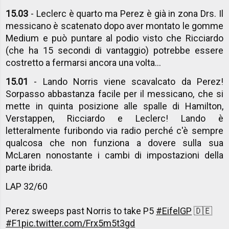
15.03
- Leclerc è quarto ma Perez è già in zona Drs. Il
messicano è scatenato dopo aver montato le gomme
Medium e può puntare al podio visto che Ricciardo
(che ha 15 secondi di vantaggio) potrebbe essere
costretto a fermarsi ancora una volta...
15.01
- Lando Norris viene scavalcato da Perez!
Sorpasso abbastanza facile per il messicano, che si
mette in quinta posizione alle spalle di Hamilton,
Verstappen, Ricciardo e Leclerc! Lando è
letteralmente furibondo via radio perché c'è sempre
qualcosa che non funziona a dovere sulla sua
McLaren nonostante i cambi di impostazioni della
parte ibrida.
LAP 32/60
Perez sweeps past Norris to take P5
#EifelGP
🇩🇪
#F1
pic.twitter.com/Frx5m5t3gd