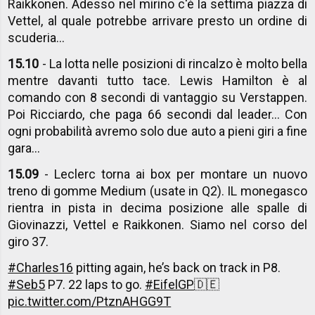
Raikkonen. Adesso nel mirino c'è la settima piazza di
Vettel, al quale potrebbe arrivare presto un ordine di
scuderia...
15.10
- La lotta nelle posizioni di rincalzo è molto bella
mentre davanti tutto tace. Lewis Hamilton è al
comando con 8 secondi di vantaggio su Verstappen.
Poi Ricciardo, che paga 66 secondi dal leader... Con
ogni probabilità avremo solo due auto a pieni giri a fine
gara...
15.09
- Leclerc torna ai box per montare un nuovo
treno di gomme Medium (usate in Q2). IL monegasco
rientra in pista in decima posizione alle spalle di
Giovinazzi, Vettel e Raikkonen. Siamo nel corso del
giro 37.
#Charles16
pitting again, he’s back on track in P8.
#Seb5
P7. 22 laps to go.
#EifelGP
🇩🇪
pic.twitter.com/PtznAHGG9T