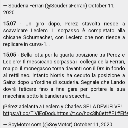
— Scuderia Ferrari (@ScuderiaFerrari)
October 11,
2020
15.07
- Un giro dopo, Perez stavolta riesce a
scavalcare Leclerc. Il sorpasso è completato alla
chicane Schumacher, con Leclerc che non riesce a
replicare in curva-1...
15.05
- Bella lotta per la quarta posizione tra Perez e
Leclerc! Il messicano sorpassa il collega della Ferrari,
ma poi il monegasco torna davanti con il Drs in fondo
al rettilineo. Intanto Norris ha ceduto la posizione a
Sainz dopo un'ordine di scuderia. Segnale che Lando
dovrà faticare fino a fine gara per portare la sua
macchina sotto la bandiera a scacchi...
¡Pérez adelanta a Leclerc y Charles SE LA DEVUELVE!
https://t.co/TiVIEqDodu
https://t.co/hox3ih0ett
#F1
#Eif
— SoyMotor.com (@SoyMotor)
October 11, 2020