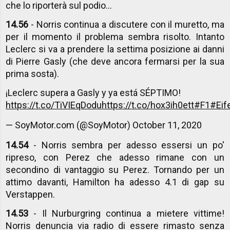
che lo riporterà sul podio...
14.56
- Norris continua a discutere con il muretto, ma
per il momento il problema sembra risolto. Intanto
Leclerc si va a prendere la settima posizione ai danni
di Pierre Gasly (che deve ancora fermarsi per la sua
prima sosta).
¡Leclerc supera a Gasly y ya está SÉPTIMO!
https://t.co/TiVIEqDodu
https://t.co/hox3ih0ett
#F1
#Eif
— SoyMotor.com (@SoyMotor)
October 11, 2020
14.54
- Norris sembra per adesso essersi un po'
ripreso, con Perez che adesso rimane con un
secondino di vantaggio su Perez. Tornando per un
attimo davanti, Hamilton ha adesso 4.1 di gap su
Verstappen.
14.53
- Il Nurburgring continua a mietere vittime!
Norris denuncia via radio di essere rimasto senza