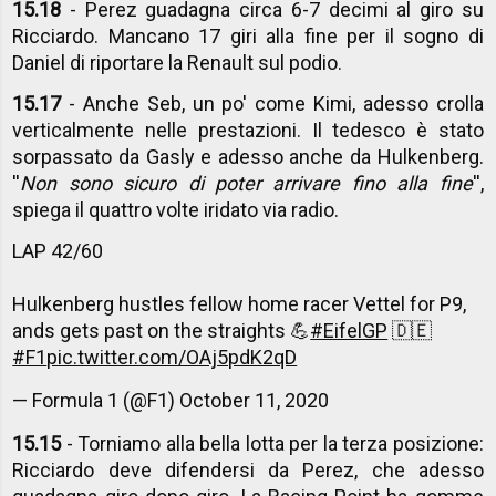
15.18
- Perez guadagna circa 6-7 decimi al giro su
Ricciardo. Mancano 17 giri alla fine per il sogno di
Daniel di riportare la Renault sul podio.
1
5.17
- Anche Seb, un po' come Kimi, adesso crolla
verticalmente nelle prestazioni. Il tedesco è stato
sorpassato da Gasly e adesso anche da Hulkenberg.
''
Non sono sicuro di poter arrivare fino alla fine
'',
spiega il quattro volte iridato via radio.
LAP 42/60
Hulkenberg hustles fellow home racer Vettel for P9,
ands gets past on the straights 💪
#EifelGP
🇩🇪
#F1
pic.twitter.com/OAj5pdK2qD
— Formula 1 (@F1)
October 11, 2020
15.15
- Torniamo alla bella lotta per la terza posizione:
Ricciardo deve difendersi da Perez, che adesso