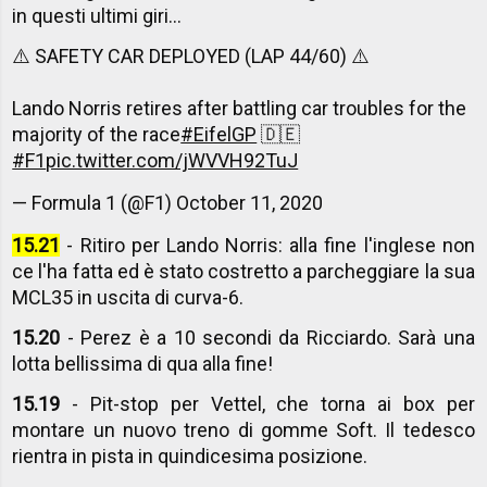
in questi ultimi giri...
⚠️ SAFETY CAR DEPLOYED (LAP 44/60) ⚠️
Lando Norris retires after battling car troubles for the
majority of the race
#EifelGP
🇩🇪
#F1
pic.twitter.com/jWVVH92TuJ
— Formula 1 (@F1)
October 11, 2020
15.21
- Ritiro per Lando Norris: alla fine l'inglese non
ce l'ha fatta ed è stato costretto a parcheggiare la sua
MCL35 in uscita di curva-6.
15.20
- Perez è a 10 secondi da Ricciardo. Sarà una
lotta bellissima di qua alla fine!
15.19
- Pit-stop per Vettel, che torna ai box per
montare un nuovo treno di gomme Soft. Il tedesco
rientra in pista in quindicesima posizione.