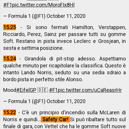
#F1
pic.twitter.com/MoroFIx8Hl
— Formula 1 (@F1)
October 11, 2020
15.25
- Si sono fermati Hamilton, Verstappen,
Ricciardo, Perez, Sainz per passare tutti su gomme
Soft. Restano in pista invece Leclerc e Grosjean, in
sesta e settima posizione.
15.24
- Girandola di pit-stop adesso. Aspettiamo
qualche minuto per ricapitolare la classifica. Questo è
intanto Lando Norris, seduto su una sedia sdraio a
bordo pista in perfetto stile Alonso.
Mood
#EifelGP
🇩🇪
#F1
pic.twitter.com/uCaReasrHr
— Formula 1 (@F1)
October 11, 2020
15.22
- C'è un principio d'incendio sulla McLaren di
Norris e quindi...
Safety Car!
Si può ribaltare tutto sul
finale di gara, con Vettel che ha le gomme Soft nuove