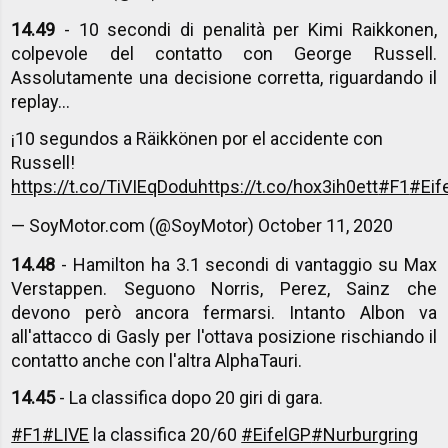
14.49
- 10 secondi di penalità per Kimi Raikkonen,
colpevole del contatto con George Russell.
Assolutamente una decisione corretta, riguardando il
replay...
¡10 segundos a Räikkönen por el accidente con
Russell!
https://t.co/TiVIEqDodu
https://t.co/hox3ih0ett
#F1
#Eif
— SoyMotor.com (@SoyMotor)
October 11, 2020
14.48
- Hamilton ha 3.1 secondi di vantaggio su Max
Verstappen. Seguono Norris, Perez, Sainz che
devono però ancora fermarsi. Intanto Albon va
all'attacco di Gasly per l'ottava posizione rischiando il
contatto anche con l'altra AlphaTauri.
14.45
- La classifica dopo 20 giri di gara.
#F1
#LIVE
la classifica 20/60
#EifelGP
#Nurburgring