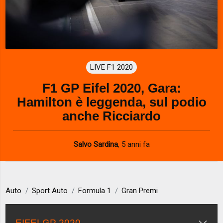
LIVE F1 2020
F1 GP Eifel 2020, Gara:
Hamilton è leggenda, sul podio
anche Ricciardo
Salvo Sardina
,
5 anni fa
Auto
Sport Auto
Formula 1
Gran Premi
EIFELGP 2020