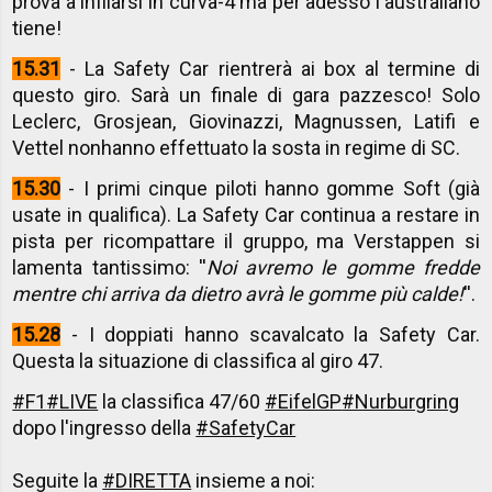
prova a infilarsi in curva-4 ma per adesso l'australiano
tiene!
15.31
- La Safety Car rientrerà ai box al termine di
questo giro. Sarà un finale di gara pazzesco! Solo
Leclerc, Grosjean, Giovinazzi, Magnussen, Latifi e
Vettel nonhanno effettuato la sosta in regime di SC.
15.30
- I primi cinque piloti hanno gomme Soft (già
usate in qualifica). La Safety Car continua a restare in
pista per ricompattare il gruppo, ma Verstappen si
lamenta tantissimo: ''
Noi avremo le gomme fredde
mentre chi arriva da dietro avrà le gomme più calde!
''.
15.28
- I doppiati hanno scavalcato la Safety Car.
Questa la situazione di classifica al giro 47.
#F1
#LIVE
la classifica 47/60
#EifelGP
#Nurburgring
dopo l'ingresso della
#SafetyCar
Seguite la
#DIRETTA
insieme a noi: