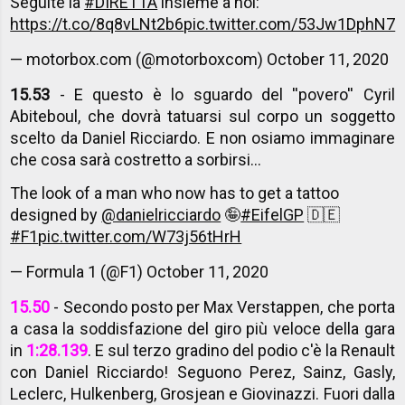
Seguite la
#DIRETTA
insieme a noi:
https://t.co/8q8vLNt2b6
pic.twitter.com/53Jw1DphN7
— motorbox.com (@motorboxcom)
October 11, 2020
15.53
- E questo è lo sguardo del ''povero'' Cyril
Abiteboul, che dovrà tatuarsi sul corpo un soggetto
scelto da Daniel Ricciardo. E non osiamo immaginare
che cosa sarà costretto a sorbirsi...
The look of a man who now has to get a tattoo
designed by
@danielricciardo
🤪
#EifelGP
🇩🇪
#F1
pic.twitter.com/W73j56tHrH
— Formula 1 (@F1)
October 11, 2020
15.50
- Secondo posto per Max Verstappen, che porta
a casa la soddisfazione del giro più veloce della gara
in
1:28.139
. E sul terzo gradino del podio c'è la Renault
con Daniel Ricciardo! Seguono Perez, Sainz, Gasly,
Leclerc, Hulkenberg, Grosjean e Giovinazzi. Fuori dalla