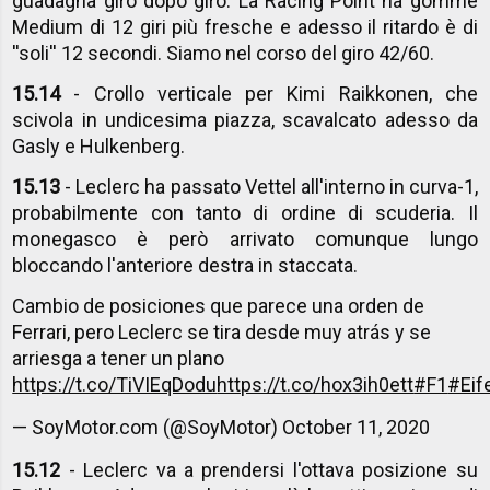
guadagna giro dopo giro. La Racing Point ha gomme
Medium di 12 giri più fresche e adesso il ritardo è di
''soli'' 12 secondi. Siamo nel corso del giro 42/60.
15.14
- Crollo verticale per Kimi Raikkonen, che
scivola in undicesima piazza, scavalcato adesso da
Gasly e Hulkenberg.
15.13
- Leclerc ha passato Vettel all'interno in curva-1,
probabilmente con tanto di ordine di scuderia. Il
monegasco è però arrivato comunque lungo
bloccando l'anteriore destra in staccata.
Cambio de posiciones que parece una orden de
Ferrari, pero Leclerc se tira desde muy atrás y se
arriesga a tener un plano
https://t.co/TiVIEqDodu
https://t.co/hox3ih0ett
#F1
#Eif
— SoyMotor.com (@SoyMotor)
October 11, 2020
15.12
- Leclerc va a prendersi l'ottava posizione su