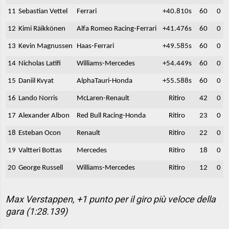
11
Sebastian Vettel
Ferrari
+40.810s
60
0
12
Kimi Räikkönen
Alfa Romeo Racing-Ferrari
+41.476s
60
0
13
Kevin Magnussen
Haas-Ferrari
+49.585s
60
0
14
Nicholas Latifi
Williams-Mercedes
+54.449s
60
0
15
Daniil Kvyat
AlphaTauri-Honda
+55.588s
60
0
16
Lando Norris
McLaren-Renault
Ritiro
42
0
17
Alexander Albon
Red Bull Racing-Honda
Ritiro
23
0
18
Esteban Ocon
Renault
Ritiro
22
0
19
Valtteri Bottas
Mercedes
Ritiro
18
0
20
George Russell
Williams-Mercedes
Ritiro
12
0
Max Verstappen, +1 punto per il giro più veloce della
gara (1:28.139)