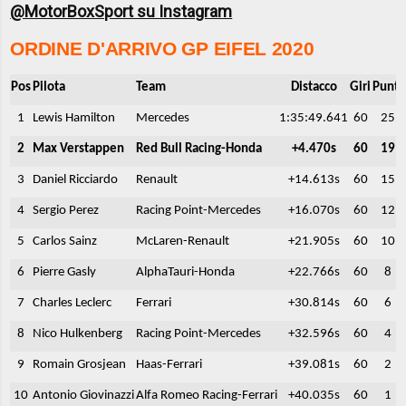
@MotorBoxSport su Instagram
ORDINE D'ARRIVO GP EIFEL 2020
Pos
Pilota
Team
Distacco
Giri
Punti
1
Lewis Hamilton
Mercedes
1:35:49.641
60
25
2
Max Verstappen
Red Bull Racing-Honda
+4.470s
60
19
3
Daniel Ricciardo
Renault
+14.613s
60
15
4
Sergio Perez
Racing Point-Mercedes
+16.070s
60
12
5
Carlos Sainz
McLaren-Renault
+21.905s
60
10
6
Pierre Gasly
AlphaTauri-Honda
+22.766s
60
8
7
Charles Leclerc
Ferrari
+30.814s
60
6
8
Nico Hulkenberg
Racing Point-Mercedes
+32.596s
60
4
9
Romain Grosjean
Haas-Ferrari
+39.081s
60
2
10
Antonio Giovinazzi
Alfa Romeo Racing-Ferrari
+40.035s
60
1