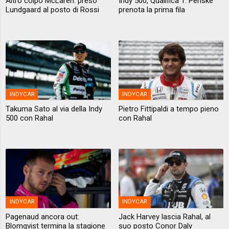
Altro colpo McLaren: preso
Indy 500, Qualifica 1: Penske
Lundgaard al posto di Rossi
prenota la prima fila
INDYCAR
INDYCAR
Takuma Sato al via della Indy
Pietro Fittipaldi a tempo pieno
500 con Rahal
con Rahal
INDYCAR
INDYCAR
Pagenaud ancora out:
Jack Harvey lascia Rahal, al
Blomqvist termina la stagione
suo posto Conor Daly