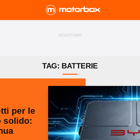
TAG: BATTERIE
ti per le
o solido:
inua