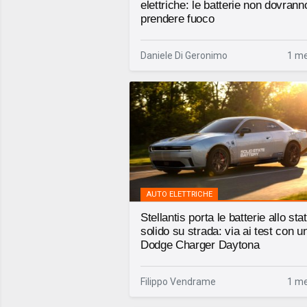
elettriche: le batterie non dovrann
prendere fuoco
Daniele Di Geronimo
1 me
AUTO ELETTRICHE
Stellantis porta le batterie allo sta
solido su strada: via ai test con u
Dodge Charger Daytona
Filippo Vendrame
1 me