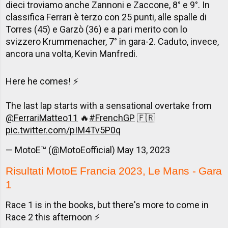
dieci troviamo anche Zannoni e Zaccone, 8° e 9°. In
classifica Ferrari è terzo con 25 punti, alle spalle di
Torres (45) e Garzò (36) e a pari merito con lo
svizzero Krummenacher, 7° in gara-2. Caduto, invece,
ancora una volta, Kevin Manfredi.
Here he comes! ⚡️
The last lap starts with a sensational overtake from
@FerrariMatteo11
🔥
#FrenchGP
🇫🇷
pic.twitter.com/pIM4Tv5P0q
— MotoE™ (@MotoEofficial)
May 13, 2023
Risultati MotoE Francia 2023, Le Mans - Gara
1
Race 1 is in the books, but there's more to come in
Race 2 this afternoon ⚡️