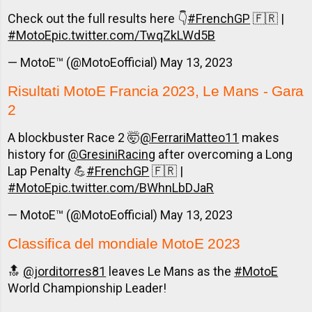
Check out the full results here 👇
#FrenchGP
🇫🇷 |
#MotoE
pic.twitter.com/TwqZkLWd5B
— MotoE™ (@MotoEofficial)
May 13, 2023
Risultati MotoE Francia 2023, Le Mans - Gara
2
A blockbuster Race 2 🤯
@FerrariMatteo11
makes
history for
@GresiniRacing
after overcoming a Long
Lap Penalty 💪
#FrenchGP
🇫🇷 |
#MotoE
pic.twitter.com/BWhnLbDJaR
— MotoE™ (@MotoEofficial)
May 13, 2023
Classifica del mondiale MotoE 2023
🔝
@jorditorres81
leaves Le Mans as the
#MotoE
World Championship Leader!