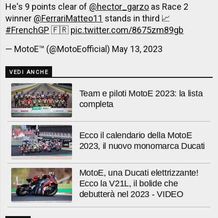
He's 9 points clear of
@hector_garzo
as Race 2
winner
@FerrariMatteo11
stands in third 📈
#FrenchGP
🇫🇷
pic.twitter.com/8675zm89gb
— MotoE™ (@MotoEofficial)
May 13, 2023
VEDI ANCHE
Team e piloti MotoE 2023: la lista
completa
Ecco il calendario della MotoE
2023, il nuovo monomarca Ducati
MotoE, una Ducati elettrizzante!
Ecco la V21L, il bolide che
debutterà nel 2023 - VIDEO