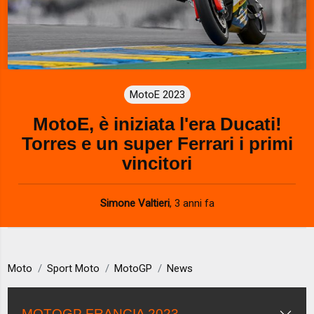
MotoE 2023
MotoE, è iniziata l'era Ducati!
Torres e un super Ferrari i primi
vincitori
Simone Valtieri
,
3 anni fa
Moto
Sport Moto
MotoGP
News
MOTOGP FRANCIA 2023