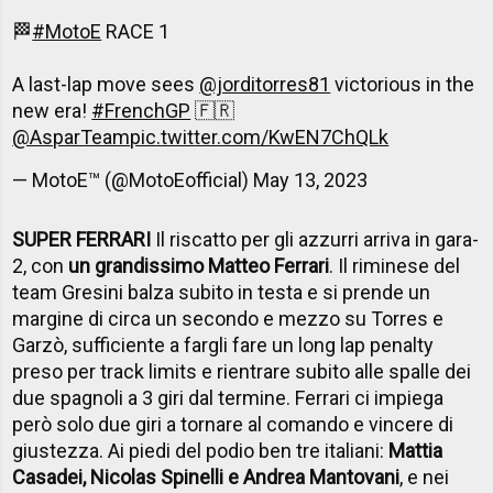
🏁
#MotoE
RACE 1
A last-lap move sees
@jorditorres81
victorious in the
new era!
#FrenchGP
🇫🇷
@AsparTeam
pic.twitter.com/KwEN7ChQLk
— MotoE™ (@MotoEofficial)
May 13, 2023
SUPER FERRARI
Il riscatto per gli azzurri arriva in gara-
2, con
un grandissimo Matteo Ferrari
. Il riminese del
team Gresini balza subito in testa e si prende un
margine di circa un secondo e mezzo su Torres e
Garzò, sufficiente a fargli fare un long lap penalty
preso per track limits e rientrare subito alle spalle dei
due spagnoli a 3 giri dal termine. Ferrari ci impiega
però solo due giri a tornare al comando e vincere di
giustezza. Ai piedi del podio ben tre italiani:
Mattia
Casadei, Nicolas Spinelli e Andrea Mantovani
, e nei