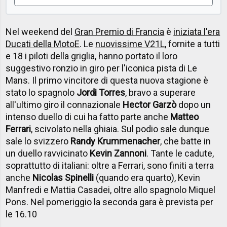
Nel weekend del
Gran Premio di Francia
è
iniziata l'era
Ducati della MotoE
. Le
nuovissime V21L
, fornite a tutti
e 18 i piloti della griglia, hanno portato il loro
suggestivo ronzio in giro per l'iconica pista di Le
Mans. Il primo vincitore di questa nuova stagione è
stato lo spagnolo
Jordi Torres
, bravo a superare
all'ultimo giro il connazionale
Hector Garzò
dopo un
intenso duello di cui ha fatto parte anche
Matteo
Ferrari
, scivolato nella ghiaia. Sul podio sale dunque
sale lo svizzero
Randy Krummenacher
, che batte in
un duello ravvicinato
Kevin Zannoni
. Tante le cadute,
soprattutto di italiani: oltre a Ferrari, sono finiti a terra
anche
Nicolas Spinelli
(quando era quarto), Kevin
Manfredi e Mattia Casadei, oltre allo spagnolo Miquel
Pons. Nel pomeriggio la seconda gara è prevista per
le 16.10