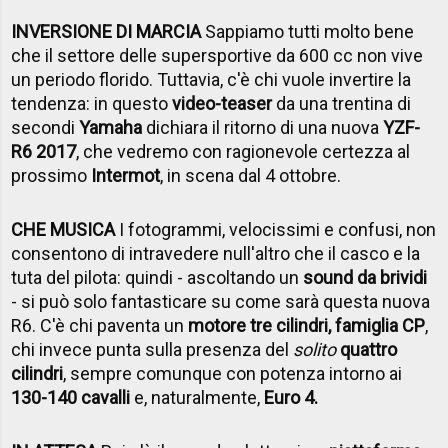
INVERSIONE DI MARCIA
Sappiamo tutti molto bene
che il settore delle supersportive da 600 cc non vive
un periodo florido. Tuttavia, c'è chi vuole invertire la
tendenza: in questo
video-teaser
da una trentina di
secondi
Yamaha
dichiara il ritorno di una nuova
YZF-
R6 2017
, che vedremo con ragionevole certezza al
prossimo
Intermot
, in scena dal 4 ottobre.
CHE MUSICA
I fotogrammi, velocissimi e confusi, non
consentono di intravedere null'altro che il casco e la
tuta del pilota: quindi - ascoltando un
sound da brividi
- si può solo fantasticare su come sarà questa nuova
R6. C'è chi paventa un
motore tre cilindri, famiglia CP
,
chi invece punta sulla presenza del
solito
quattro
cilindri
, sempre comunque con potenza intorno ai
130-140 cavalli
e, naturalmente,
Euro 4.