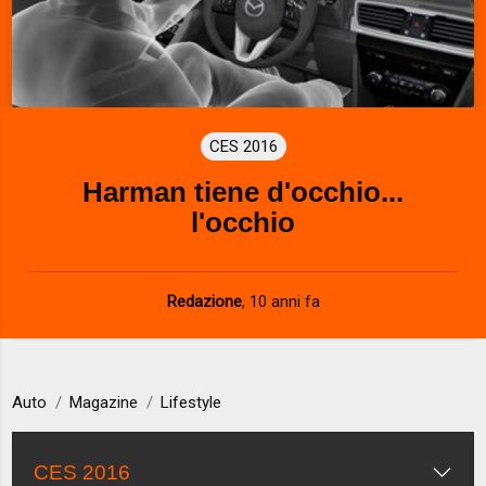
CES 2016
Harman tiene d'occhio...
l'occhio
Redazione
,
10 anni fa
Auto
Magazine
Lifestyle
CES 2016