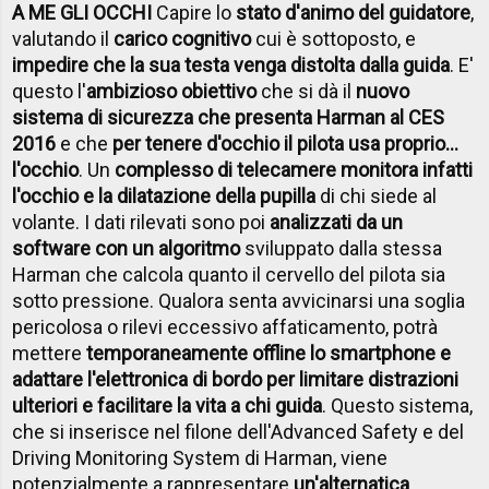
A ME GLI OCCHI
Capire lo
stato d'animo del guidatore
,
valutando il
carico cognitivo
cui è sottoposto, e
impedire che la sua testa venga distolta dalla guida
. E'
questo l'
ambizioso obiettivo
che si dà il
nuovo
sistema di sicurezza che presenta Harman al CES
2016
e che
per tenere d'occhio il pilota usa proprio...
l'occhio
. Un
complesso di telecamere monitora infatti
l'occhio e la dilatazione della pupilla
di chi siede al
volante. I dati rilevati sono poi
analizzati da un
software con un algoritmo
sviluppato dalla stessa
Harman che calcola quanto il cervello del pilota sia
sotto pressione. Qualora senta avvicinarsi una soglia
pericolosa o rilevi eccessivo affaticamento, potrà
mettere
temporaneamente offline lo smartphone e
adattare l'elettronica di bordo per limitare distrazioni
ulteriori e facilitare la vita a chi guida
. Questo sistema,
che si inserisce nel filone dell'Advanced Safety e del
Driving Monitoring System di Harman, viene
potenzialmente a rappresentare
un'alternatica