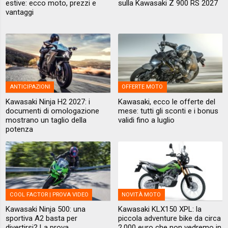
estive: ecco moto, prezzi e
sulla Kawasaki Z 900 RS 2027
vantaggi
ANTICIPAZIONI
OFFERTE MOTO
Kawasaki Ninja H2 2027: i
Kawasaki, ecco le offerte del
documenti di omologazione
mese: tutti gli sconti e i bonus
mostrano un taglio della
validi fino a luglio
potenza
COOL FACTOR | PROVA VIDEO
NOVITÀ MOTO
Kawasaki Ninja 500: una
Kawasaki KLX150 XPL: la
sportiva A2 basta per
piccola adventure bike da circa
divertirsi? La prova
2.000 euro che non vedremo in