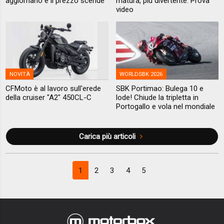
aggiornano e il prezzo scende
matura, più divertente. Prova
video
NOVITÀ
WORLDSBK 2026
CFMoto è al lavoro sull'erede
SBK Portimao: Bulega 10 e
della cruiser "A2" 450CL-C
lode! Chiude la tripletta in
Portogallo e vola nel mondiale
Carica più articoli
1
2
3
4
5