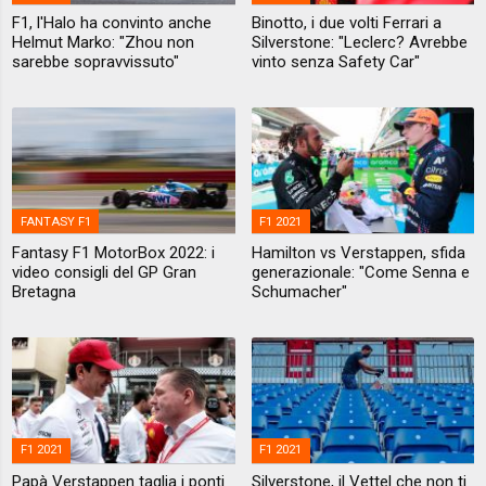
F1, l'Halo ha convinto anche
Binotto, i due volti Ferrari a
Helmut Marko: "Zhou non
Silverstone: "Leclerc? Avrebbe
sarebbe sopravvissuto"
vinto senza Safety Car"
FANTASY F1
F1 2021
Fantasy F1 MotorBox 2022: i
Hamilton vs Verstappen, sfida
video consigli del GP Gran
generazionale: "Come Senna e
Bretagna
Schumacher"
F1 2021
F1 2021
Papà Verstappen taglia i ponti
Silverstone, il Vettel che non ti