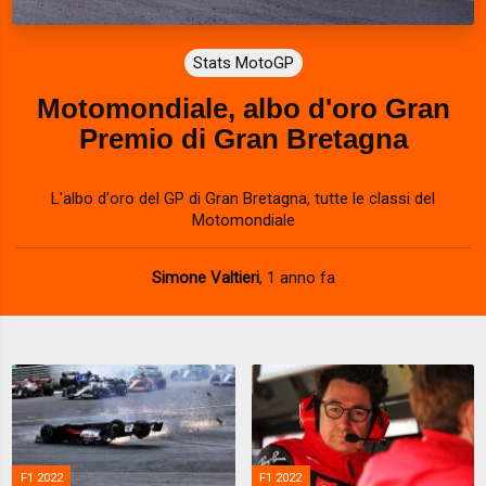
Stats MotoGP
Motomondiale, albo d'oro Gran
Premio di Gran Bretagna
L'albo d'oro del GP di Gran Bretagna, tutte le classi del
Motomondiale
Simone Valtieri
,
1 anno fa
F1 2022
F1 2022