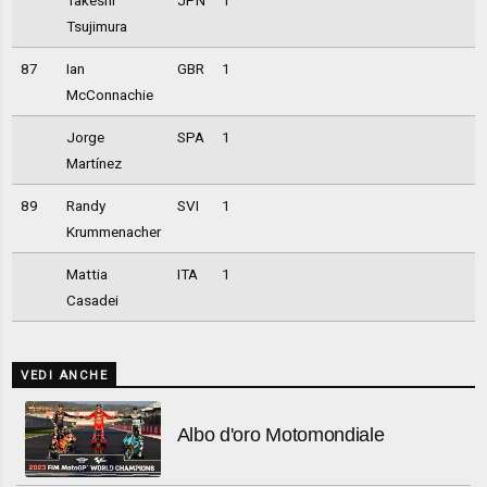
Tsujimura
87
Ian
GBR
1
McConnachie
Jorge
SPA
1
Martínez
89
Randy
SVI
1
Krummenacher
Mattia
ITA
1
Casadei
VEDI ANCHE
Albo d'oro Motomondiale