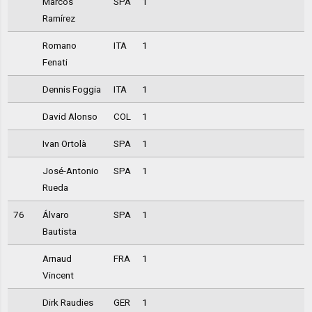
Marcos
SPA
1
Ramírez
Romano
ITA
1
Fenati
Dennis Foggia
ITA
1
David Alonso
COL
1
Ivan Ortolà
SPA
1
José-Antonio
SPA
1
Rueda
76
Álvaro
SPA
1
Bautista
Arnaud
FRA
1
Vincent
Dirk Raudies
GER
1