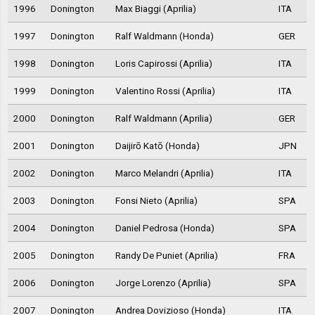
1996
Donington
Max Biaggi (Aprilia)
ITA
1997
Donington
Ralf Waldmann (Honda)
GER
1998
Donington
Loris Capirossi (Aprilia)
ITA
1999
Donington
Valentino Rossi (Aprilia)
ITA
2000
Donington
Ralf Waldmann (Aprilia)
GER
2001
Donington
Daijirō Katō (Honda)
JPN
2002
Donington
Marco Melandri (Aprilia)
ITA
2003
Donington
Fonsi Nieto (Aprilia)
SPA
2004
Donington
Daniel Pedrosa (Honda)
SPA
2005
Donington
Randy De Puniet (Aprilia)
FRA
2006
Donington
Jorge Lorenzo (Aprilia)
SPA
2007
Donington
Andrea Dovizioso (Honda)
ITA