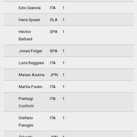
Ezio Gianola
ITA
1
Hans Spaan
OLA
1
Héctor
SPA
1
Barberá
Jonas Folger
SPA
1
Loris Reggiani
ITA
1
Masao Azuma
JPN
1
Mattia Pasini
ITA
1
Pierluigi
ITA
1
Conforti
Stefano
ITA
1
Perugini
Takeshi
JPN
1