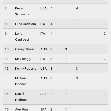
7
Kevin
USA
4
4
Schwantz
8
Luca Cadalora
ITA
4
1
3
9
Loris
ITA
4
2
Capirossi
10
Casey Stoner
AUS
3
3
11
Max Biaggi
ITA
3
1
2
12
Kenny Roberts
USA
3
3
Michael
AUS
3
3
Doohan
14
Daniel
SPA
2
1
1
Pedrosa
15
Álex Rins
SPA
2
1