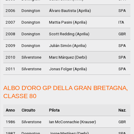
2006
Donington
Álvaro Bautista (Aprilia)
SPA
2007
Donington
Mattia Pasini (Aprilia)
ITA
2008
Donington
Scott Redding (Aprilia)
GBR
2009
Donington
Julián Simón (Aprilia)
SPA
2010
Silverstone
Marc Márquez (Derbi)
SPA
2011
Silverstone
Jonas Folger (Aprilia)
SPA
ALBO D'ORO GP DELLA GRAN BRETAGNA,
CLASSE 80
Anno
Circuito
Pilota
Naz.
1986
Silverstone
Ian McConnachie (Krauser)
GBR
1987
Donington
Jorge Martínez (Derbi)
SPA