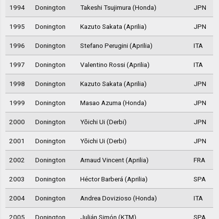
1994
Donington
Takeshi Tsujimura (Honda)
JPN
1995
Donington
Kazuto Sakata (Aprilia)
JPN
1996
Donington
Stefano Perugini (Aprilia)
ITA
1997
Donington
Valentino Rossi (Aprilia)
ITA
1998
Donington
Kazuto Sakata (Aprilia)
JPN
1999
Donington
Masao Azuma (Honda)
JPN
2000
Donington
Yōichi Ui (Derbi)
JPN
2001
Donington
Yōichi Ui (Derbi)
JPN
2002
Donington
Arnaud Vincent (Aprilia)
FRA
2003
Donington
Héctor Barberá (Aprilia)
SPA
2004
Donington
Andrea Dovizioso (Honda)
ITA
2005
Donington
Julián Simón (KTM)
SPA