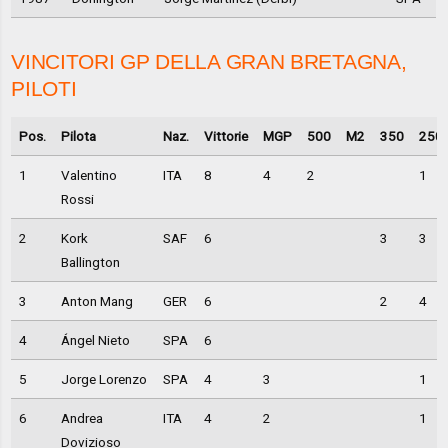
VINCITORI GP DELLA GRAN BRETAGNA,
PILOTI
Pos.
Pilota
Naz.
Vittorie
MGP
500
M2
350
250
1
Valentino
ITA
8
4
2
1
Rossi
2
Kork
SAF
6
3
3
Ballington
3
Anton Mang
GER
6
2
4
4
Ángel Nieto
SPA
6
5
Jorge Lorenzo
SPA
4
3
1
6
Andrea
ITA
4
2
1
Dovizioso