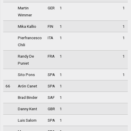
Martin
GER
1
1
Wimmer
Mika Kallio
FIN
1
1
Pierfrancesco
ITA
1
1
Chili
Randy De
FRA
1
1
Puniet
Sito Pons
SPA
1
1
66
Arón Canet
SPA
1
Brad Binder
SAF
1
Danny Kent
GBR
1
Luis Salom
SPA
1