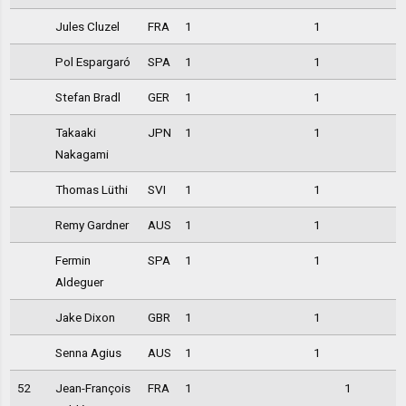
Jules Cluzel
FRA
1
1
Pol Espargaró
SPA
1
1
Stefan Bradl
GER
1
1
Takaaki
JPN
1
1
Nakagami
Thomas Lüthi
SVI
1
1
Remy Gardner
AUS
1
1
Fermin
SPA
1
1
Aldeguer
Jake Dixon
GBR
1
1
Senna Agius
AUS
1
1
52
Jean-François
FRA
1
1