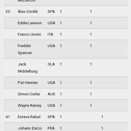
33
Àlex Crivillé
SPA
1
1
Eddie Lawson
USA
1
1
Franco Uncini
ITA
1
1
Freddie
USA
1
1
Spencer
Jack
OLA
1
1
Middelburg
Pat Hennen
USA
1
1
Simon Crafar
AUS
1
1
Wayne Rainey
USA
1
1
41
Esteve Rabat
SPA
1
1
Johann Zarco
FRA
1
1