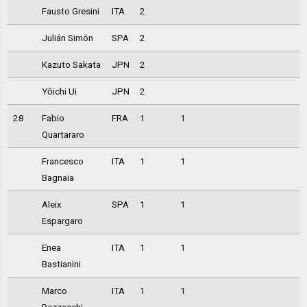
Fausto Gresini
ITA
2
Julián Simón
SPA
2
Kazuto Sakata
JPN
2
Yōichi Ui
JPN
2
28
Fabio
FRA
1
1
Quartararo
Francesco
ITA
1
1
Bagnaia
Aleix
SPA
1
1
Espargaro
Enea
ITA
1
1
Bastianini
Marco
ITA
1
1
Bezzecchi