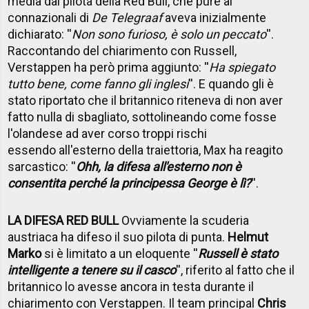
media dal pilota della Red Bull, che pure ai
connazionali di
De Telegraaf
aveva inizialmente
dichiarato: ''
Non sono furioso, è solo un peccato
''.
Raccontando del chiarimento con Russell,
Verstappen ha però prima aggiunto: ''
Ha spiegato
tutto bene, come fanno gli inglesi
''. E quando gli è
stato riportato che il britannico riteneva di non aver
fatto nulla di sbagliato, sottolineando come fosse
l'olandese ad aver corso troppi rischi
essendo all'esterno della traiettoria, Max ha reagito
sarcastico: ''
Ohh, la difesa all'esterno non è
consentita perché la principessa George è lì?
''.
LA DIFESA RED BULL
Ovviamente la scuderia
austriaca ha difeso il suo pilota di punta.
Helmut
Marko
si è limitato a un eloquente ''
Russell è stato
intelligente a tenere su il casco
'', riferito al fatto che il
britannico lo avesse ancora in testa durante il
chiarimento con Verstappen. Il team principal
Chris