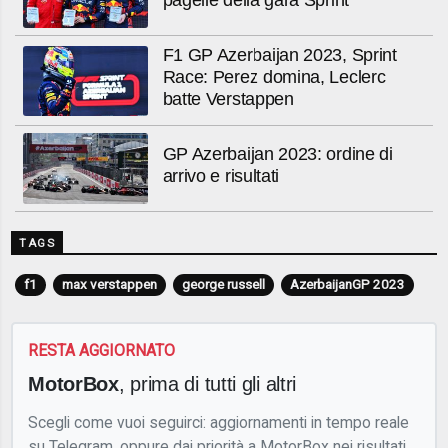
pagelle della gara Sprint
F1 GP Azerbaijan 2023, Sprint
Race: Perez domina, Leclerc
batte Verstappen
GP Azerbaijan 2023: ordine di
arrivo e risultati
TAGS
f1
max verstappen
george russell
AzerbaijanGP 2023
RESTA AGGIORNATO
MotorBox
, prima di tutti gli altri
Scegli come vuoi seguirci: aggiornamenti in tempo reale
su Telegram, oppure dai priorità a MotorBox nei risultati