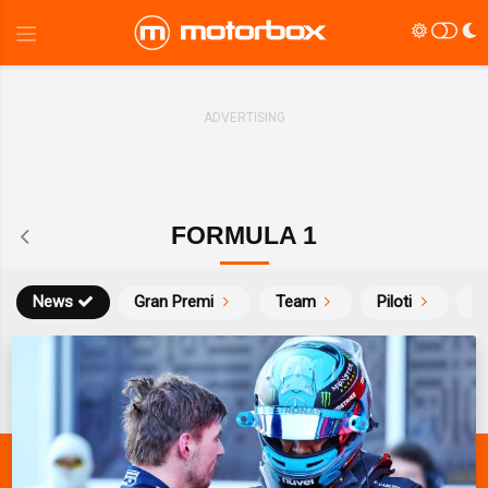
FORMULA 1
News
Gran Premi
Team
Piloti
Ca