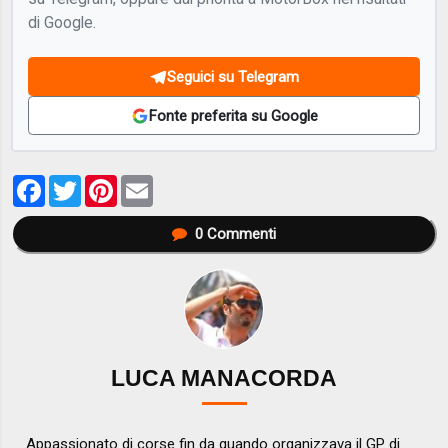
di Google.
Seguici su Telegram
Fonte preferita su Google
Facebook
Twitter
Pinterest
Email
0
Commenti
LUCA MANACORDA
Appassionato di corse fin da quando organizzava il GP di