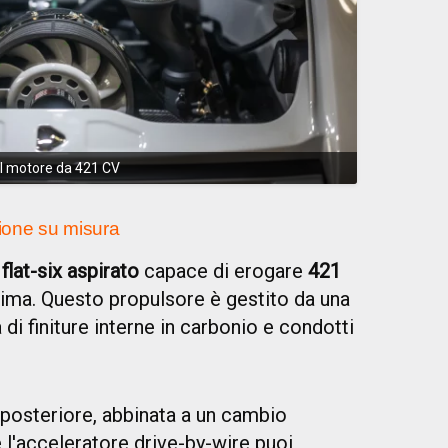
l motore da 421 CV
ione su misura
i flat-six aspirato
capace di erogare
421
ima. Questo propulsore è gestito da una
di finiture interne in carbonio e condotti
posteriore, abbinata a un cambio
 l'acceleratore drive-by-wire puoi