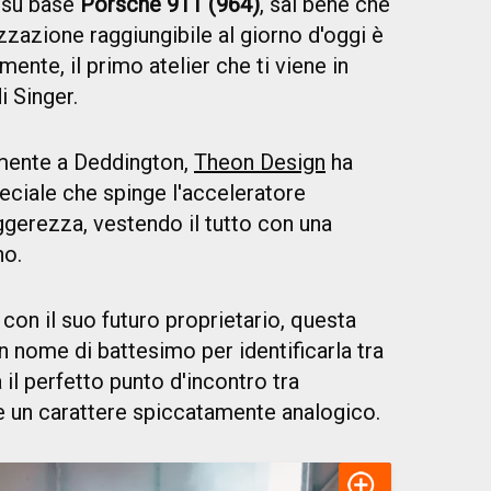
 su base
Porsche 911 (964)
, sai bene che
lizzazione raggiungibile al giorno d'oggi è
mente, il primo atelier che ti viene in
i Singer.
mente a Deddington,
Theon Design
ha
ciale che spinge l'acceleratore
eggerezza, vestendo il tutto con una
no.
 con il suo futuro proprietario, questa
n nome di battesimo per identificarla tra
 il perfetto punto d'incontro tra
 un carattere spiccatamente analogico.