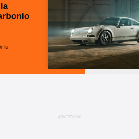
la
arbonio
i fa