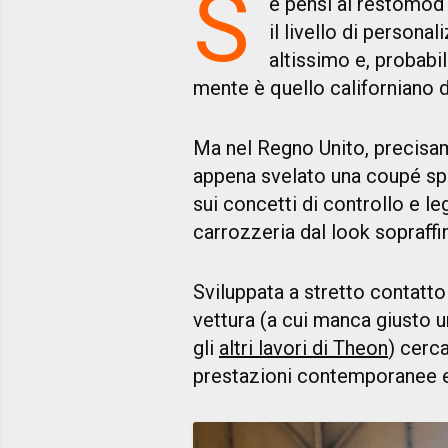
S
e pensi ai restomod
il livello di persona
altissimo e, probabil
mente è quello californiano d
Ma nel Regno Unito, precisa
appena svelato una coupé spe
sui concetti di controllo e l
carrozzeria dal look sopraffi
Sviluppata a stretto contatto
vettura (a cui manca giusto u
gli
altri lavori di Theon
) cerca
prestazioni contemporanee e