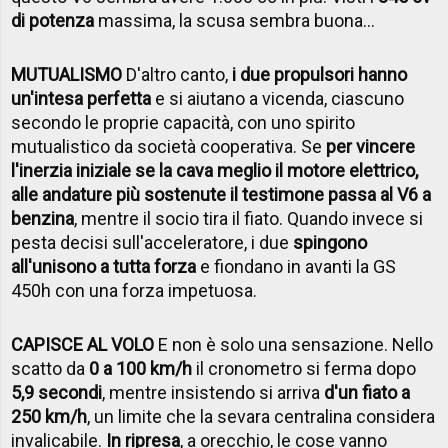
di potenza
massima, la scusa sembra buona...
MUTUALISMO
D'altro canto,
i due propulsori hanno
un'intesa perfetta
e si aiutano a vicenda, ciascuno
secondo le proprie capacità, con uno spirito
mutualistico da società cooperativa. Se
per vincere
l'inerzia iniziale se la cava meglio il motore elettrico,
alle andature più sostenute il testimone passa al V6 a
benzina
, mentre il socio tira il fiato. Quando invece si
pesta decisi sull'acceleratore, i due
spingono
all'unisono a tutta forza
e fiondano in avanti la GS
450h con una forza impetuosa.
CAPISCE AL VOLO
E non è solo una sensazione. Nello
scatto da
0 a 100 km/h
il cronometro si ferma dopo
5,9 secondi
, mentre insistendo si arriva
d'un fiato a
250 km/h
, un limite che la sevara centralina considera
invalicabile.
In ripresa
, a orecchio, le cose vanno