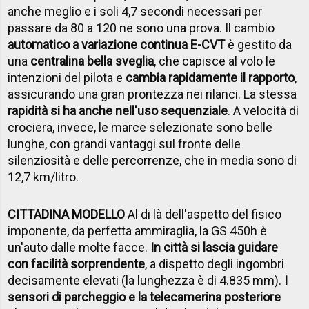
anche meglio e i soli 4,7 secondi necessari per
passare da 80 a 120 ne sono una prova. Il cambio
automatico a variazione continua E-CVT
è gestito da
una
centralina bella sveglia
, che capisce al volo le
intenzioni del pilota e
cambia rapidamente il rapporto
,
assicurando una gran prontezza nei rilanci. La stessa
rapidità si ha anche nell'uso sequenziale
. A velocità di
crociera, invece, le marce selezionate sono belle
lunghe, con grandi vantaggi sul fronte delle
silenziosità e delle percorrenze, che in media sono di
12,7 km/litro.
CITTADINA MODELLO
Al di là dell'aspetto del fisico
imponente, da perfetta ammiraglia, la GS 450h è
un'auto dalle molte facce.
In città si lascia guidare
con facilità sorprendente
, a dispetto degli ingombri
decisamente elevati (la lunghezza è di 4.835 mm).
I
sensori di parcheggio e la telecamerina posteriore