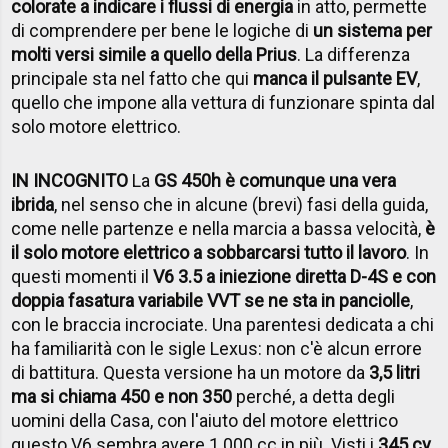
colorate a indicare i flussi di energia
in atto, permette
di comprendere per bene le logiche di
un sistema per
molti versi simile a quello della Prius
. La differenza
principale sta nel fatto che qui
manca il pulsante EV
,
quello che impone alla vettura di funzionare spinta dal
solo motore elettrico.
IN INCOGNITO
La
GS 450h è comunque una vera
ibrida
, nel senso che in alcune (brevi) fasi della guida,
come nelle partenze e nella marcia a bassa velocità,
è
il solo motore elettrico a sobbarcarsi tutto il lavoro
. In
questi momenti il
V6 3.5 a iniezione diretta D-4S e con
doppia fasatura variabile VVT se ne sta in panciolle
,
con le braccia incrociate. Una parentesi dedicata a chi
ha familiarità con le sigle Lexus: non c'è alcun errore
di battitura. Questa versione ha un motore da
3,5 litri
ma si chiama 450 e non 350
perché, a detta degli
uomini della Casa, con l'aiuto del motore elettrico
questo V6 sembra avere 1.000 cc in più. Visti i
345 cv