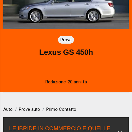
Prova
Lexus GS 450h
Redazione
,
20 anni fa
Auto
Prove auto
Primo Contatto
LE IBRIDE IN COMMERCIO E QUELLE