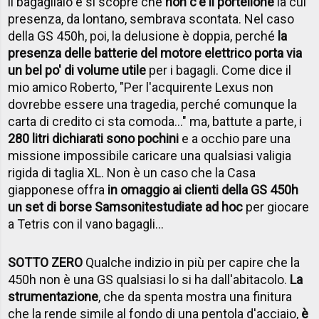
il bagagliaio e si scopre che
non c'è il portellone
la cui
presenza, da lontano, sembrava scontata. Nel caso
della GS 450h, poi, la delusione è doppia, perché
la
presenza delle batterie del motore elettrico porta via
un bel po' di volume utile
per i bagagli. Come dice il
mio amico Roberto, "Per l'acquirente Lexus non
dovrebbe essere una tragedia, perché comunque la
carta di credito ci sta comoda..." ma, battute a parte, i
280 litri dichiarati sono pochini
e a occhio pare una
missione impossibile caricare una qualsiasi valigia
rigida di taglia XL. Non è un caso che la Casa
giapponese offra
in omaggio ai clienti della GS 450h
un set di borse Samsonite
studiate ad hoc
per giocare
a Tetris con il vano bagagli...
SOTTO ZERO
Qualche indizio in più per capire che la
450h non è una GS qualsiasi lo si ha dall'abitacolo.
La
strumentazione
, che da spenta mostra una finitura
che la rende simile al fondo di una pentola d'acciaio,
è