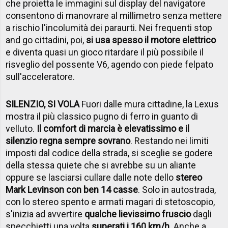
che proietta le immagini sul display del navigatore
consentono di manovrare al millimetro senza mettere
a rischio l'incolumità dei paraurti. Nei frequenti stop
and go cittadini, poi,
si usa spesso il motore elettrico
e diventa quasi un gioco ritardare il più possibile il
risveglio del possente V6, agendo con piede felpato
sull'acceleratore.
SILENZIO, SI VOLA
Fuori dalle mura cittadine, la Lexus
mostra il più classico pugno di ferro in guanto di
velluto.
Il comfort di marcia è elevatissimo e il
silenzio regna sempre sovrano
. Restando nei limiti
imposti dal codice della strada, si sceglie se godere
della stessa quiete che si avrebbe su un aliante
oppure se lasciarsi cullare dalle note dello
stereo
Mark Levinson con ben 14 casse
. Solo in autostrada,
con lo stereo spento e armati magari di stetoscopio,
s'inizia ad avvertire
qualche lievissimo fruscio
dagli
specchietti una volta
superati i 160 km/h
. Anche a