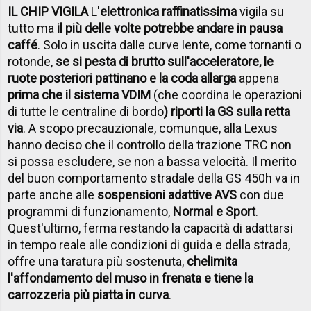
IL CHIP VIGILA
L'
elettronica raffinatissima
vigila su
tutto ma
il più delle volte potrebbe andare in pausa
caffé
. Solo in uscita dalle curve lente, come tornanti o
rotonde,
se si pesta di brutto sull'acceleratore, le
ruote posteriori pattinano e la coda allarga
appena
prima che il sistema VDIM
(che coordina le operazioni
di tutte le centraline di bordo
) riporti la GS sulla retta
via
. A scopo precauzionale, comunque, alla Lexus
hanno deciso che il controllo della trazione TRC non
si possa escludere, se non a bassa velocità. Il merito
del buon comportamento stradale della GS 450h va in
parte anche alle
sospensioni adattive AVS
con due
programmi di funzionamento,
Normal e Sport
.
Quest'ultimo, ferma restando la capacità di adattarsi
in tempo reale alle condizioni di guida e della strada,
offre una taratura più sostenuta,
che
limita
l'affondamento del muso in frenata e tiene la
carrozzeria più piatta in curva
.