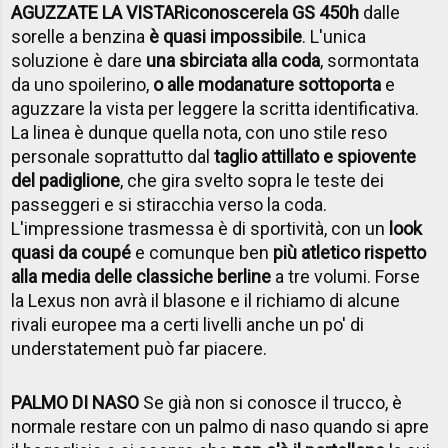
AGUZZATE LA VISTA
Riconoscere
la GS 450h
dalle
sorelle a benzina
è quasi impossibile
. L'unica
soluzione è dare
una sbirciata alla coda
, sormontata
da uno spoilerino,
o alle modanature sottoporta
e
aguzzare la vista per leggere la scritta identificativa.
La linea è dunque quella nota, con uno stile reso
personale soprattutto dal
taglio attillato e spiovente
del padiglione
, che gira svelto sopra le teste dei
passeggeri e si stiracchia verso la coda.
L'impressione trasmessa è di sportività, con un
look
quasi da coupé
e comunque ben
più atletico rispetto
alla media delle classiche berline
a tre volumi. Forse
la Lexus non avrà il blasone e il richiamo di alcune
rivali europee ma a certi livelli anche un po' di
understatement può far piacere.
PALMO DI NASO
Se già non si conosce il trucco, è
normale restare con un palmo di naso quando si apre