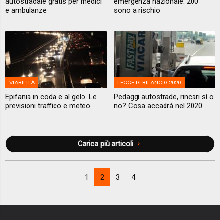
autostradale gratis per medici
emergenza nazionale. 200
e ambulanze
sono a rischio
VIABILITÀ
LEGGE DI BILANCIO 2020
Epifania in coda e al gelo. Le
Pedaggi autostrade, rincari sì o
previsioni traffico e meteo
no? Cosa accadrà nel 2020
Carica più articoli
1
2
3
4