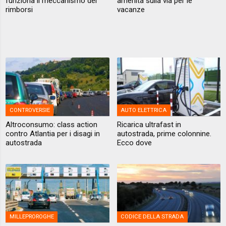
funziona il meccanismo dei
amenità sulla via per le
rimborsi
vacanze
CONTROVERSIE
AUTO ELETTRICA
Altroconsumo: class action
Ricarica ultrafast in
contro Atlantia per i disagi in
autostrada, prime colonnine.
autostrada
Ecco dove
MILLEPROROGHE
CODICE DELLA STRADA