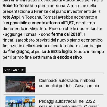
Roberto Tomasi
in prima persona. A margine della
presentazione a Firenze del piano investimenti della
rete Aspi
in Toscana, Tomasi avrebbe accennato a
''
un possibile aumento attorno all'1,5%
, ne stiamo
discutendo in Ministero. Ricordo che le nostre tariffe
- aggiunge Tomasi - sono
ferme dal 2018
''. I
rincari sarebbero previsti dal nuovo piano economico
finanziario della società e scatterebbero a partire già
da
fine giugno
, al più tardi
inizio luglio
. Giusto in tempo
per il primo fine settimana di
esodo estivo
.
VEDI ANCHE
Cashback autostrade, rimborsi
automatici per tutti. Cosa cambia
Pedaggi autostradali, nel 2022
nessun aumento prezzi. O quasi