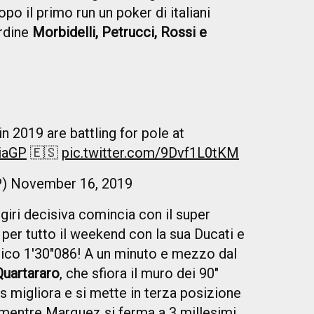
opo il primo run un poker di italiani
ordine
Morbidelli, Petrucci, Rossi e
in 2019 are battling for pole at
iaGP
🇪🇸
pic.twitter.com/9Dvf1L0tKM
P)
November 16, 2019
 giri decisiva comincia con il super
la per tutto il weekend con la sua Ducati e
tico 1'30"086! A un minuto e mezzo dal
Quartararo
, che sfiora il muro dei 90"
s migliora e si mette in terza posizione
, mentre Marquez si ferma a 3 millesimi