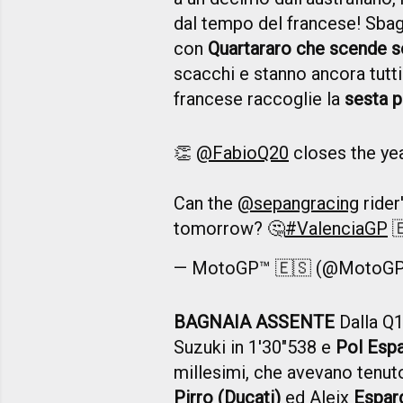
dal tempo del francese! Sbagl
con
Quartararo che scende so
scacchi e stanno ancora tutt
francese raccoglie la
sesta p
👏
@FabioQ20
closes the yea
Can the
@sepangracing
rider
tomorrow? 🤔
#ValenciaGP

— MotoGP™ 🇪🇸 (@MotoG
BAGNAIA ASSENTE
Dalla Q1
Suzuki in 1'30"538 e
Pol Esp
millesimi, che avevano tenut
Pirro (Ducati)
ed Aleix
Esparg