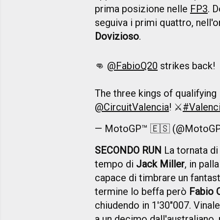
prima posizione nelle
FP3
. D
seguiva i primi quattro, nell'
Dovizioso
.
👊
@FabioQ20
strikes back!
The three kings of qualifying 
@CircuitValencia
! ⚔️
#Valenc
— MotoGP™ 🇪🇸 (@MotoG
SECONDO RUN
La tornata di
tempo di
Jack Miller
, in pal
capace di timbrare un fantas
termine lo beffa però
Fabio 
chiudendo in 1'30"007. Vinale
a un decimo dall'australiano