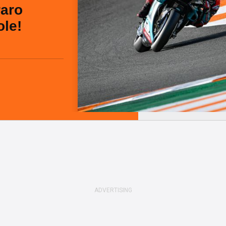
raro
ole!