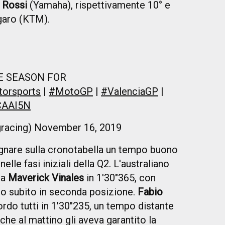
 Rossi
(Yamaha), rispettivamente 10° e
garo (KTM).
E SEASON FOR
orsports
|
#MotoGP
|
#ValenciaGP
|
XCAAI5N
racing)
November 16, 2019
egnare sulla cronotabella un tempo buono
nelle fasi iniziali della Q2. L'australiano
da
Maverick Vinales
in 1'30"365, con
ato subito in seconda posizione.
Fabio
do tutti in 1'30"235, un tempo distante
che al mattino gli aveva garantito la