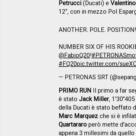
Petrucci
(Ducati) e
Valentino
12°, con in mezzo Pol Espar
ANOTHER. POLE. POSITION!
NUMBER SIX OF HIS ROOKI
@FabioQ20
!
#PETRONASmot
#FQ20
pic.twitter.com/sue
— PETRONAS SRT (@sepang
PRIMO RUN
Il primo a far s
è stato
Jack Miller
, 1'30"405 
della Ducati è stato beffato 
Marc Marquez
che si è infil
Quartararo
però mette d'accor
appena 3 millesimi da quello 