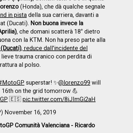
Lorenzo
(Honda), che dà qualche segnale
nd in pista
della sua carriera, davanti a
at (Ducati).
Non buona invece la
prilia)
, che domani scatterà 18° dietro
uona con la KTM. Non ha preso parte alla
(Ducati)
, reduce dall'incidente del
n lieve trauma cranico con perdita di
rattura al polso.
#MotoGP
superstar! ✨
@lorenzo99
will
om 16th on the grid tomorrow 💪
aGP
🇪🇸
pic.twitter.com/8iJImGi2aH
P)
November 16, 2019
MotoGP Comunità Valenciana - Ricardo