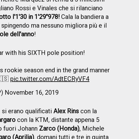
iano Rossi e Vinales che si rilanciano
tto l'1'30 in 1'29"978!
Cala la bandiera a
i spingendo ma nessuno migliora più e il
ole dell'anno
!
r with his SIXTH pole position!
's rookie season end in the grand manner
🇸
pic.twitter.com/AdtECRyVF4
P)
November 16, 2019
 si erano qualificati
Alex Rins
con la
argaro
con la KTM, distante appena 5
o fuori Johann
Zarco (Honda)
, Michele
aro (Aprilia)
, domani tutti e tre in quinta