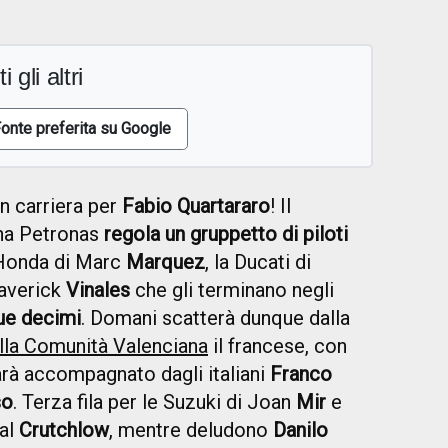
i gli altri
onte preferita su Google
n carriera per
Fabio Quartararo
! Il
aha Petronas
regola un gruppetto di piloti
Honda di Marc
Marquez
, la Ducati di
averick
Vinales
che gli terminano negli
ue decimi
. Domani scatterà dunque dalla
lla Comunità Valenciana
il francese, con
arà accompagnato dagli italiani
Franco
so
. Terza fila per le Suzuki di Joan
Mir
e
Cal
Crutchlow
, mentre deludono
Danilo