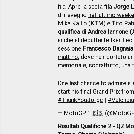
fila. Apre la sesta fila
Jorge 
di risveglio
nell'ultimo weeke
Mika Kallio (KTM) e Tito Rab
qualifica di Andrea Iannone (A
anche al debuttante Iker Lec
sessione
Francesco Bagnaia 
mattino
, dove ha riportato u
memoria e, soprattutto, una f
One last chance to admire a
start his final Grand Prix fr
#ThankYouJorge
|
#Valenci
— MotoGP™ 🇪🇸 (@MotoG
Risultati Qualifiche 2 - Q2 