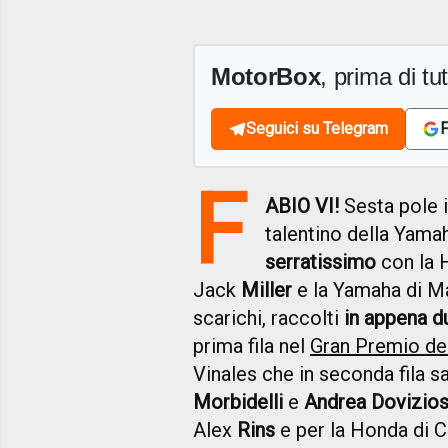
MotorBox
, prima di tutt
Seguici su Telegram
F
F
ABIO VI!
Sesta pole i
talentino della Yam
serratissimo
con la 
Jack
Miller
e la Yamaha di M
scarichi, raccolti
in appena d
prima fila nel
Gran Premio de
Vinales che in seconda fila s
Morbidelli
e
Andrea Dovizio
Alex
Rins
e per la Honda di 